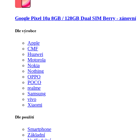
Google Pixel 10a 8GB / 128GB Dual SIM Berry - zánovní
Dle výrobce
Apple
CMF
Huawei
Motorola
Nokia
Nothing
OPPO
POCO
realme
Samsung
vivo
Xiaomi
Dle použití
Smartphone
Základní