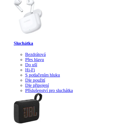
Sluchátka
Bezdrátová
Přes hlavu
Do uší
Hi-Fi
S potlačením hluku
Dle použití
Dle připojení
Příslušenství pro sluchátka