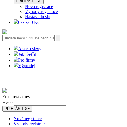
PŘIHLÁSIT SE
Nová registrace
Výhody registrace
Nastavit heslo
0ks za 0 Kč
Akce a slevy
Jak ušetřit
Pro firmy
Výprodej
Emailová adresa
Heslo
PŘIHLÁSIT SE
Nová registrace
Výhody registrace