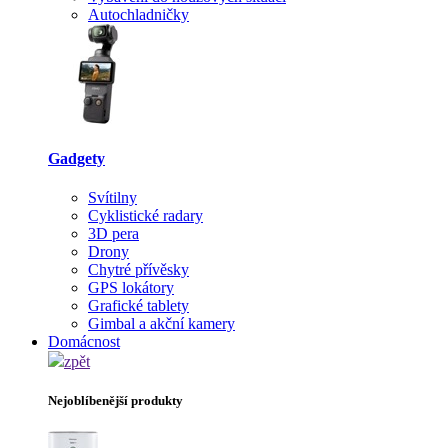
Autochladničky
Gadgety
Svítilny
Cyklistické radary
3D pera
Drony
Chytré přívěsky
GPS lokátory
Grafické tablety
Gimbal a akční kamery
Domácnost
zpět
Nejoblíbenější produkty