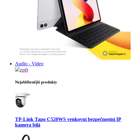
Audio - Video
zpět
Nejoblíbenější produkty
TP-Link Tapo C520WS venkovní bezpečnostní IP
kamera bílá