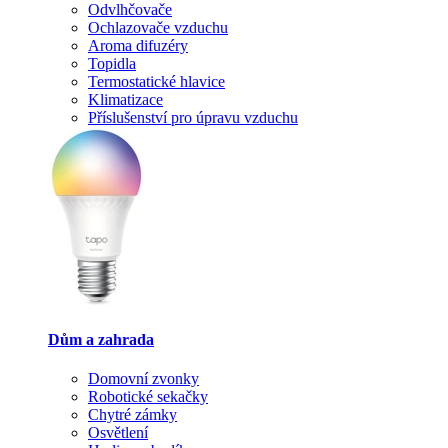
Odvlhčovače
Ochlazovače vzduchu
Aroma difuzéry
Topidla
Termostatické hlavice
Klimatizace
Příslušenství pro úpravu vzduchu
Dům a zahrada
Domovní zvonky
Robotické sekačky
Chytré zámky
Osvětlení