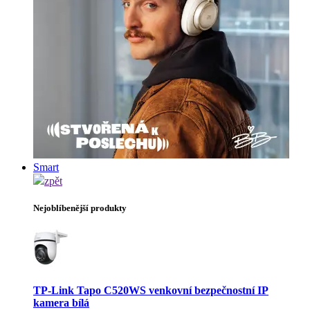
Smart
zpět
Nejoblíbenější produkty
TP-Link Tapo C520WS venkovní bezpečnostní IP
kamera bílá