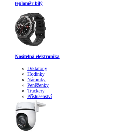
teploměr bílý
Nositelná elektronika
Diktafony
Hodinky
Náramky
Peněženky
Trackery
Příslušenství