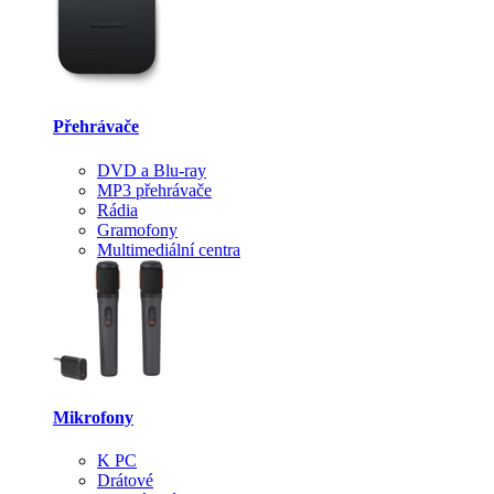
Přehrávače
DVD a Blu-ray
MP3 přehrávače
Rádia
Gramofony
Multimediální centra
Mikrofony
K PC
Drátové