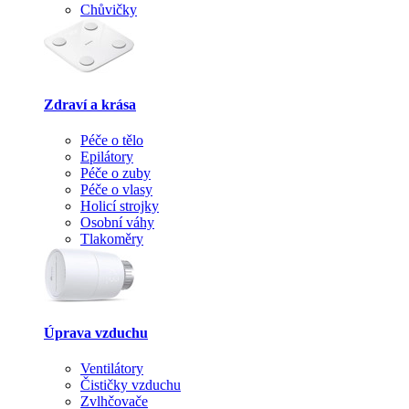
Chůvičky
Zdraví a krása
Péče o tělo
Epilátory
Péče o zuby
Péče o vlasy
Holicí strojky
Osobní váhy
Tlakoměry
Úprava vzduchu
Ventilátory
Čističky vzduchu
Zvlhčovače