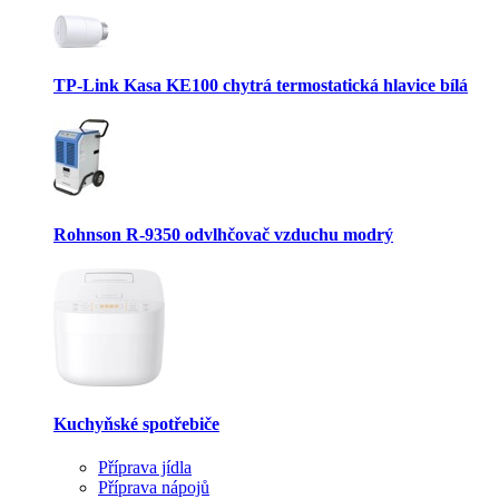
TP-Link Kasa KE100 chytrá termostatická hlavice bílá
Rohnson R-9350 odvlhčovač vzduchu modrý
Kuchyňské spotřebiče
Příprava jídla
Příprava nápojů