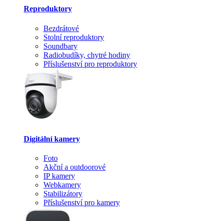
Reproduktory
Bezdrátové
Stolní reproduktory
Soundbary
Radiobudíky, chytré hodiny
Příslušenství pro reproduktory
Digitální kamery
Foto
Akční a outdoorové
IP kamery
Webkamery
Stabilizátory
Příslušenství pro kamery