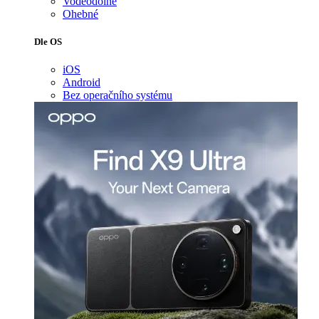
Voděodolné
Ohebné
Dle OS
iOS
Android
Bez operačního systému