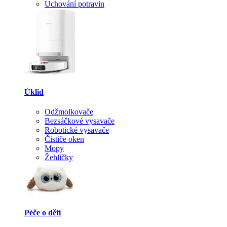
Uchování potravin
Úklid
Odžmolkovače
Bezsáčkové vysavače
Robotické vysavače
Čističe oken
Mopy
Žehličky
Péče o děti