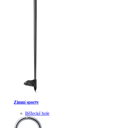
Zimní sporty
Běžecké hole