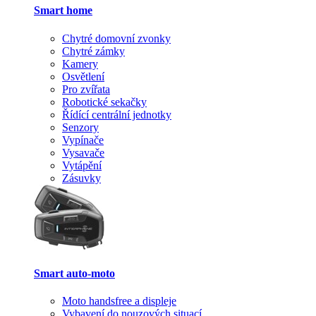
Smart home
Chytré domovní zvonky
Chytré zámky
Kamery
Osvětlení
Pro zvířata
Robotické sekačky
Řídící centrální jednotky
Senzory
Vypínače
Vysavače
Vytápění
Zásuvky
Smart auto-moto
Moto handsfree a displeje
Vybavení do nouzových situací