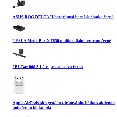
ASUS ROG DELTA II bezdrátová herní sluchátka černá
TESLA MediaBox XT850 multimediální centrum černé
JBL Bar 800 5.1.2 repro soustava černá
Apple AirPods (4th gen.) bezdrátová sluchátka s aktivním
potlačením hluku bílá