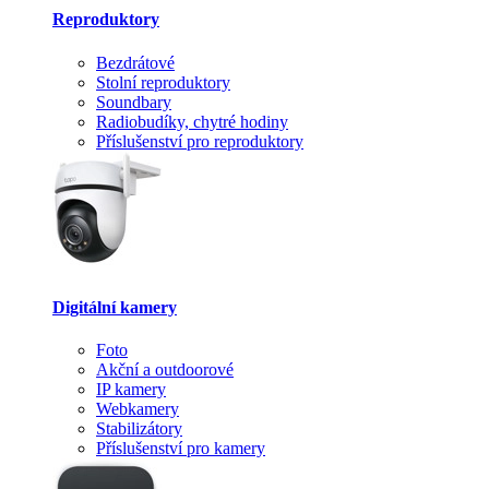
Reproduktory
Bezdrátové
Stolní reproduktory
Soundbary
Radiobudíky, chytré hodiny
Příslušenství pro reproduktory
Digitální kamery
Foto
Akční a outdoorové
IP kamery
Webkamery
Stabilizátory
Příslušenství pro kamery