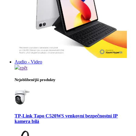
Audio - Video
zpět
Nejoblíbenější produkty
TP-Link Tapo C520WS venkovní bezpečnostní IP
kamera bílá