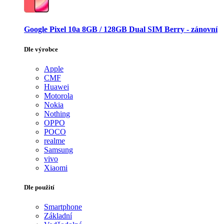
Google Pixel 10a 8GB / 128GB Dual SIM Berry - zánovní
Dle výrobce
Apple
CMF
Huawei
Motorola
Nokia
Nothing
OPPO
POCO
realme
Samsung
vivo
Xiaomi
Dle použití
Smartphone
Základní