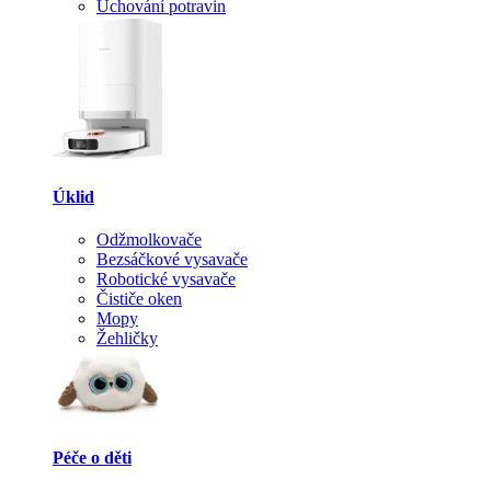
Uchování potravin
Úklid
Odžmolkovače
Bezsáčkové vysavače
Robotické vysavače
Čističe oken
Mopy
Žehličky
Péče o děti