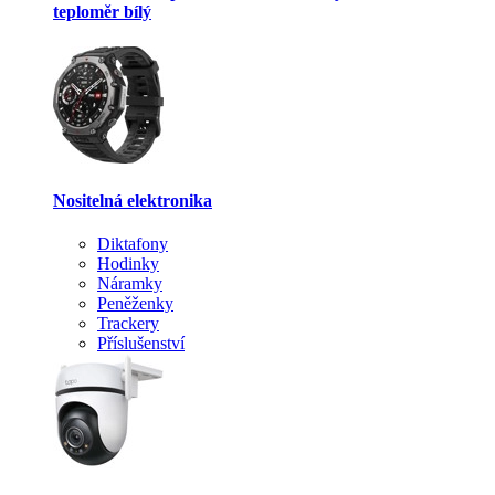
teploměr bílý
Nositelná elektronika
Diktafony
Hodinky
Náramky
Peněženky
Trackery
Příslušenství