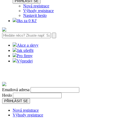
PŘIHLÁSIT SE
Nová registrace
Výhody registrace
Nastavit heslo
0ks za 0 Kč
Akce a slevy
Jak ušetřit
Pro firmy
Výprodej
Emailová adresa
Heslo
PŘIHLÁSIT SE
Nová registrace
Výhody registrace