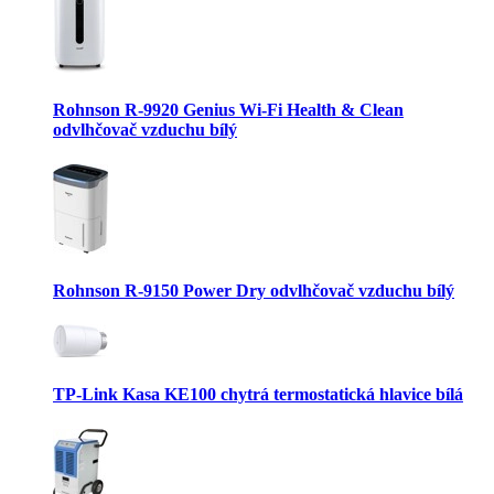
Rohnson R-9920 Genius Wi-Fi Health & Clean
odvlhčovač vzduchu bílý
Rohnson R-9150 Power Dry odvlhčovač vzduchu bílý
TP-Link Kasa KE100 chytrá termostatická hlavice bílá