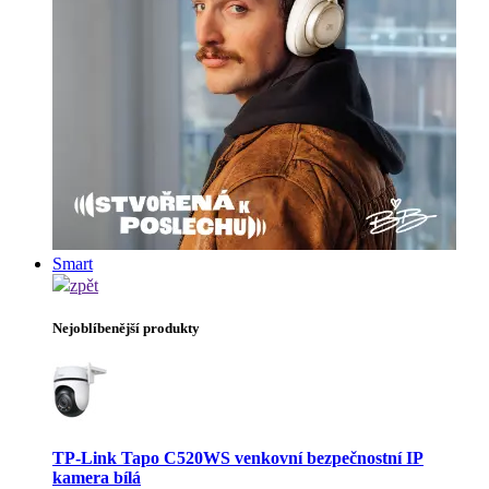
Smart
zpět
Nejoblíbenější produkty
TP-Link Tapo C520WS venkovní bezpečnostní IP
kamera bílá