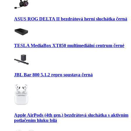
ASUS ROG DELTA II bezdrátová herní sluchátka černá
TESLA MediaBox XT850 multimediální centrum černé
JBL Bar 800 5.1.2 repro soustava černá
Apple AirPods (4th gen.) bezdrátová sluchátka s aktivním
potlačením hluku bílá