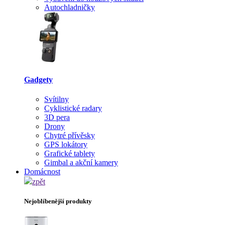
Autochladničky
Gadgety
Svítilny
Cyklistické radary
3D pera
Drony
Chytré přívěsky
GPS lokátory
Grafické tablety
Gimbal a akční kamery
Domácnost
zpět
Nejoblíbenější produkty