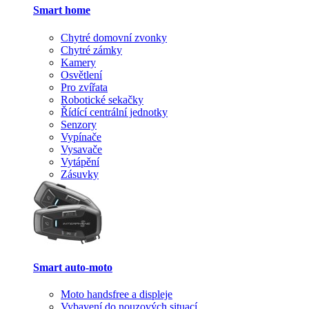
Smart home
Chytré domovní zvonky
Chytré zámky
Kamery
Osvětlení
Pro zvířata
Robotické sekačky
Řídící centrální jednotky
Senzory
Vypínače
Vysavače
Vytápění
Zásuvky
Smart auto-moto
Moto handsfree a displeje
Vybavení do nouzových situací