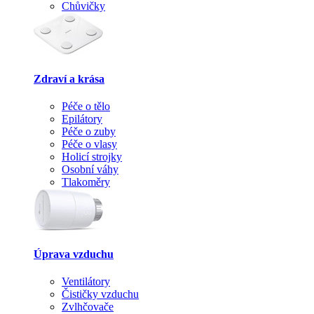
Chůvičky
Zdraví a krása
Péče o tělo
Epilátory
Péče o zuby
Péče o vlasy
Holicí strojky
Osobní váhy
Tlakoměry
Úprava vzduchu
Ventilátory
Čističky vzduchu
Zvlhčovače