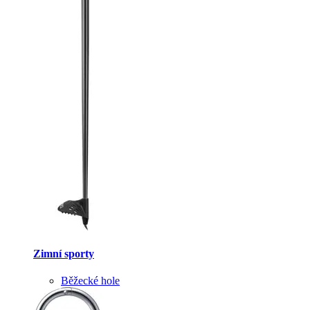
Zimní sporty
Běžecké hole