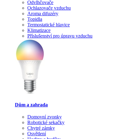
Odvlhčovače
Ochlazovače vzduchu
Aroma difuzéry
Topidla
Termostatické hlavice
Klimatizace
Příslušenství pro úpravu vzduchu
Dům a zahrada
Domovní zvonky
Robotické sekačky
Chytré zámky
Osvětlení