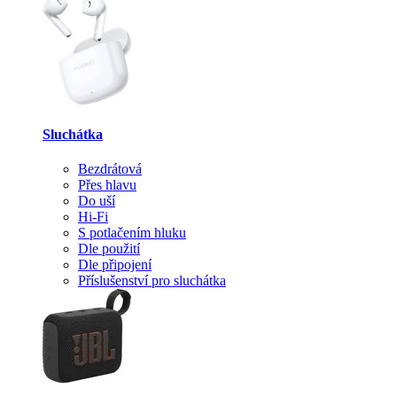
Sluchátka
Bezdrátová
Přes hlavu
Do uší
Hi-Fi
S potlačením hluku
Dle použití
Dle připojení
Příslušenství pro sluchátka