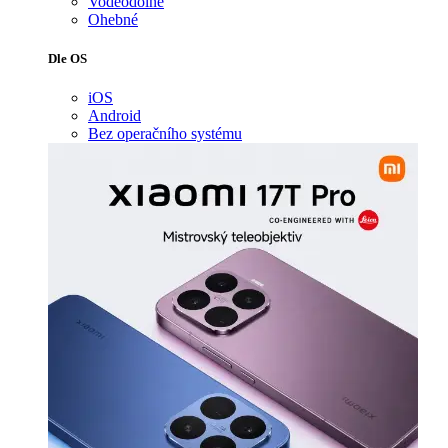
Voděodolné
Ohebné
Dle OS
iOS
Android
Bez operačního systému