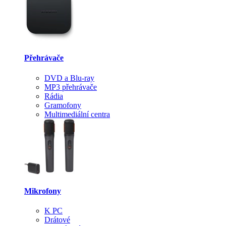
Přehrávače
DVD a Blu-ray
MP3 přehrávače
Rádia
Gramofony
Multimediální centra
Mikrofony
K PC
Drátové