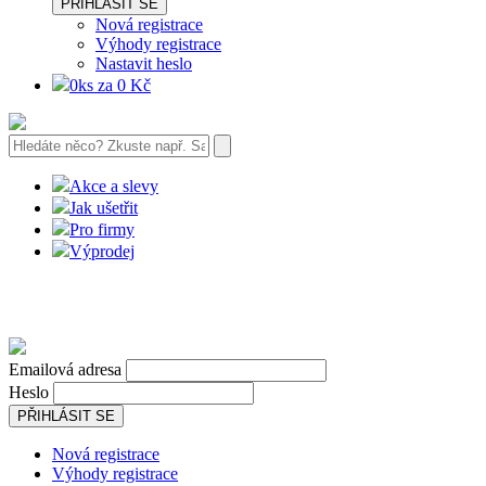
PŘIHLÁSIT SE
Nová registrace
Výhody registrace
Nastavit heslo
0ks za 0 Kč
Akce a slevy
Jak ušetřit
Pro firmy
Výprodej
Emailová adresa
Heslo
PŘIHLÁSIT SE
Nová registrace
Výhody registrace