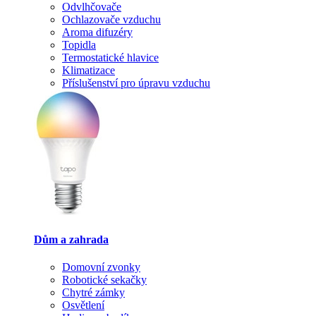
Odvlhčovače
Ochlazovače vzduchu
Aroma difuzéry
Topidla
Termostatické hlavice
Klimatizace
Příslušenství pro úpravu vzduchu
Dům a zahrada
Domovní zvonky
Robotické sekačky
Chytré zámky
Osvětlení