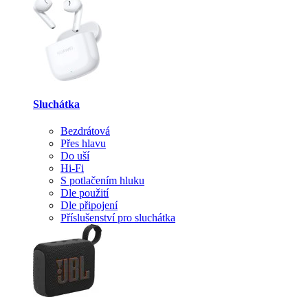
Sluchátka
Bezdrátová
Přes hlavu
Do uší
Hi-Fi
S potlačením hluku
Dle použití
Dle připojení
Příslušenství pro sluchátka