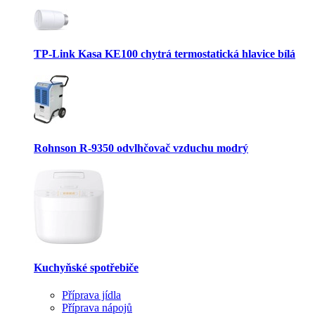
TP-Link Kasa KE100 chytrá termostatická hlavice bílá
Rohnson R-9350 odvlhčovač vzduchu modrý
Kuchyňské spotřebiče
Příprava jídla
Příprava nápojů