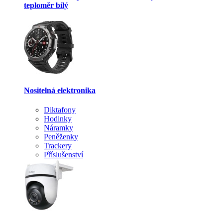
teploměr bílý
Nositelná elektronika
Diktafony
Hodinky
Náramky
Peněženky
Trackery
Příslušenství