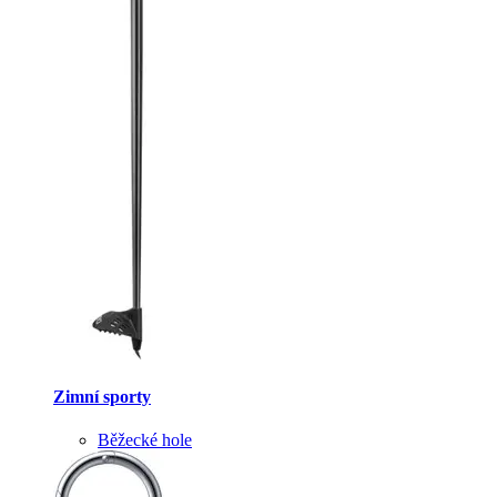
Zimní sporty
Běžecké hole