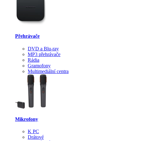
Přehrávače
DVD a Blu-ray
MP3 přehrávače
Rádia
Gramofony
Multimediální centra
Mikrofony
K PC
Drátové