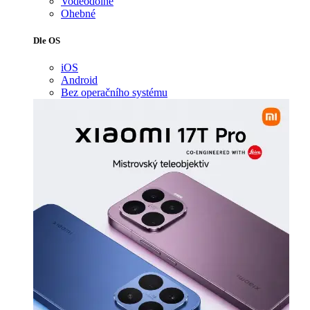
Voděodolné
Ohebné
Dle OS
iOS
Android
Bez operačního systému