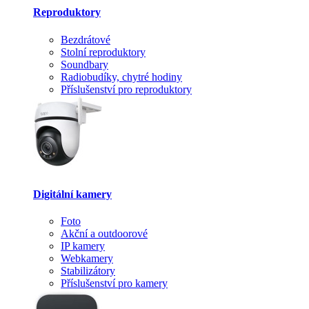
Reproduktory
Bezdrátové
Stolní reproduktory
Soundbary
Radiobudíky, chytré hodiny
Příslušenství pro reproduktory
Digitální kamery
Foto
Akční a outdoorové
IP kamery
Webkamery
Stabilizátory
Příslušenství pro kamery