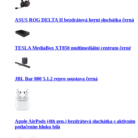
ASUS ROG DELTA II bezdrátová herní sluchátka černá
TESLA MediaBox XT850 multimediální centrum černé
JBL Bar 800 5.1.2 repro soustava černá
Apple AirPods (4th gen.) bezdrátová sluchátka s aktivním
potlačením hluku bílá