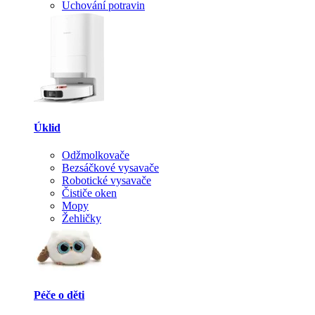
Uchování potravin
Úklid
Odžmolkovače
Bezsáčkové vysavače
Robotické vysavače
Čističe oken
Mopy
Žehličky
Péče o děti