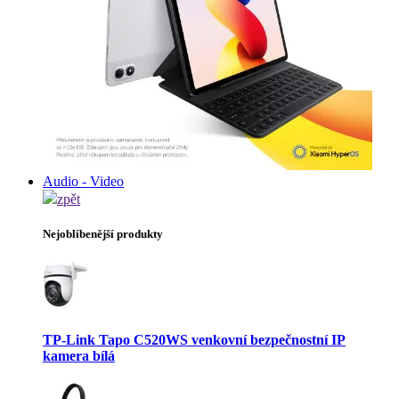
Audio - Video
zpět
Nejoblíbenější produkty
TP-Link Tapo C520WS venkovní bezpečnostní IP
kamera bílá