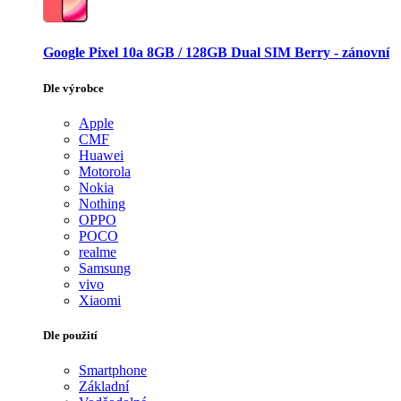
Google Pixel 10a 8GB / 128GB Dual SIM Berry - zánovní
Dle výrobce
Apple
CMF
Huawei
Motorola
Nokia
Nothing
OPPO
POCO
realme
Samsung
vivo
Xiaomi
Dle použití
Smartphone
Základní