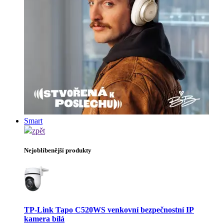
Smart
zpět
Nejoblíbenější produkty
TP-Link Tapo C520WS venkovní bezpečnostní IP
kamera bílá