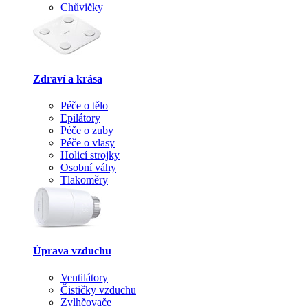
Chůvičky
Zdraví a krása
Péče o tělo
Epilátory
Péče o zuby
Péče o vlasy
Holicí strojky
Osobní váhy
Tlakoměry
Úprava vzduchu
Ventilátory
Čističky vzduchu
Zvlhčovače