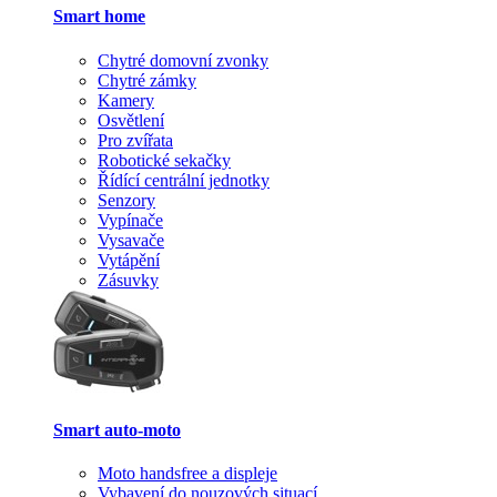
Smart home
Chytré domovní zvonky
Chytré zámky
Kamery
Osvětlení
Pro zvířata
Robotické sekačky
Řídící centrální jednotky
Senzory
Vypínače
Vysavače
Vytápění
Zásuvky
Smart auto-moto
Moto handsfree a displeje
Vybavení do nouzových situací