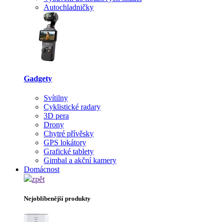
Autochladničky
Gadgety
Svítilny
Cyklistické radary
3D pera
Drony
Chytré přívěsky
GPS lokátory
Grafické tablety
Gimbal a akční kamery
Domácnost
zpět
Nejoblíbenější produkty