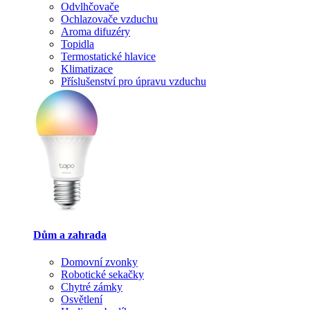
Odvlhčovače
Ochlazovače vzduchu
Aroma difuzéry
Topidla
Termostatické hlavice
Klimatizace
Příslušenství pro úpravu vzduchu
Dům a zahrada
Domovní zvonky
Robotické sekačky
Chytré zámky
Osvětlení