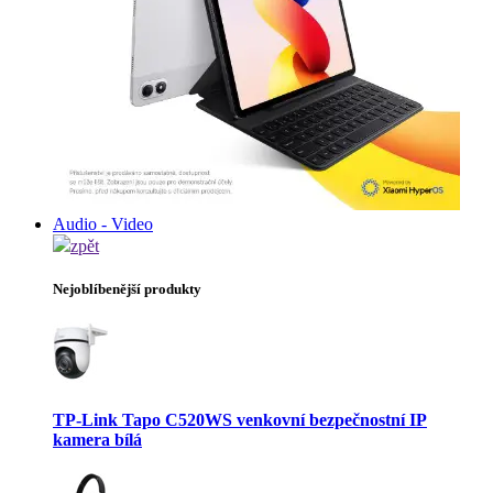
Audio - Video
zpět
Nejoblíbenější produkty
TP-Link Tapo C520WS venkovní bezpečnostní IP
kamera bílá