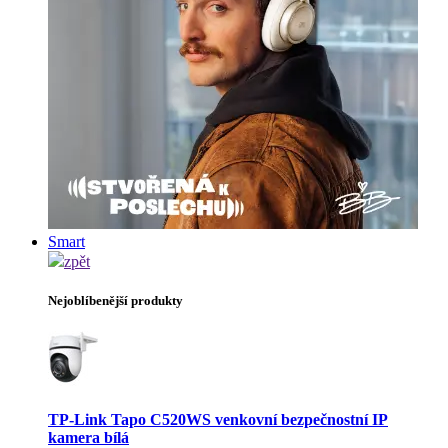
Smart
zpět
Nejoblíbenější produkty
TP-Link Tapo C520WS venkovní bezpečnostní IP
kamera bílá