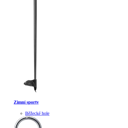
Zimní sporty
Běžecké hole