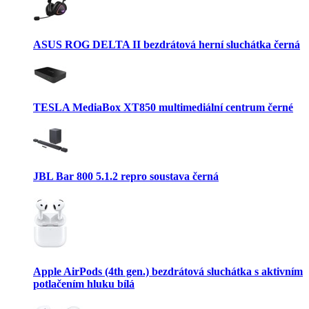
ASUS ROG DELTA II bezdrátová herní sluchátka černá
TESLA MediaBox XT850 multimediální centrum černé
JBL Bar 800 5.1.2 repro soustava černá
Apple AirPods (4th gen.) bezdrátová sluchátka s aktivním
potlačením hluku bílá