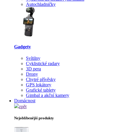
Autochladničky
Gadgety
Svítilny
Cyklistické radary
3D pera
Drony
Chytré přívěsky
GPS lokátory
Grafické tablety
Gimbal a akční kamery
Domácnost
zpět
Nejoblíbenější produkty