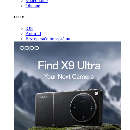
Voděodolné
Ohebné
Dle OS
iOS
Android
Bez operačního systému