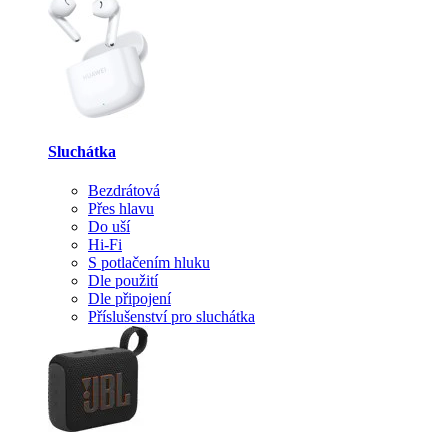
Sluchátka
Bezdrátová
Přes hlavu
Do uší
Hi-Fi
S potlačením hluku
Dle použití
Dle připojení
Příslušenství pro sluchátka