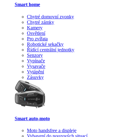
Smart home
Chytré domovní zvonky
Chytré zámky
Kamery
Osvětlení
Pro zvířata
Robotické sekačky
Řídící centrální jednotky
Senzory
Vypínače
Vysavače
Vytápění
Zásuvky
Smart auto-moto
Moto handsfree a displeje
Vybavení do nouzových situací