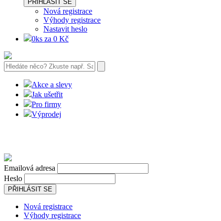
PŘIHLÁSIT SE
Nová registrace
Výhody registrace
Nastavit heslo
0ks za 0 Kč
Akce a slevy
Jak ušetřit
Pro firmy
Výprodej
Emailová adresa
Heslo
PŘIHLÁSIT SE
Nová registrace
Výhody registrace