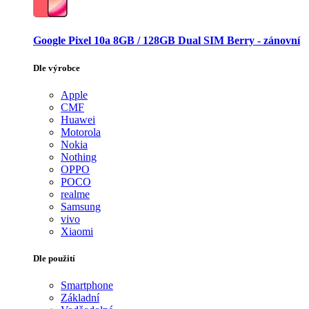
Google Pixel 10a 8GB / 128GB Dual SIM Berry - zánovní
Dle výrobce
Apple
CMF
Huawei
Motorola
Nokia
Nothing
OPPO
POCO
realme
Samsung
vivo
Xiaomi
Dle použití
Smartphone
Základní