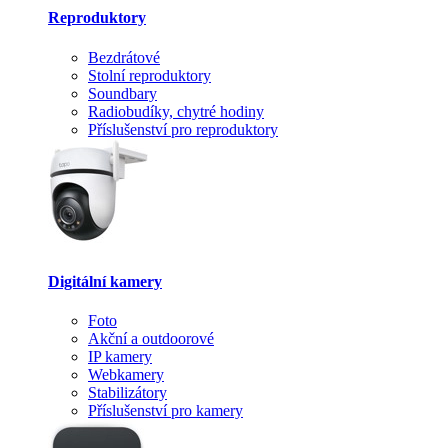
Reproduktory
Bezdrátové
Stolní reproduktory
Soundbary
Radiobudíky, chytré hodiny
Příslušenství pro reproduktory
Digitální kamery
Foto
Akční a outdoorové
IP kamery
Webkamery
Stabilizátory
Příslušenství pro kamery