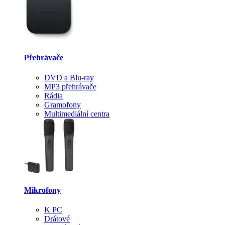
Přehrávače
DVD a Blu-ray
MP3 přehrávače
Rádia
Gramofony
Multimediální centra
Mikrofony
K PC
Drátové