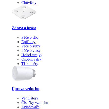
Chůvičky
Zdraví a krása
Péče o tělo
Epilátory
Péče o zuby
Péče o vlasy
Holicí strojky
Osobní váhy
Tlakoměry
Úprava vzduchu
Ventilátory
Čističky vzduchu
Zvlhčovače