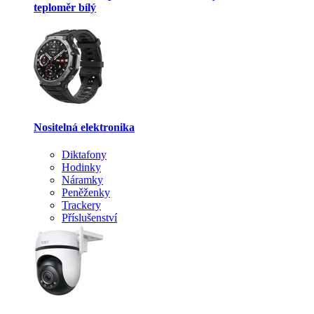
teploměr bílý
Nositelná elektronika
Diktafony
Hodinky
Náramky
Peněženky
Trackery
Příslušenství