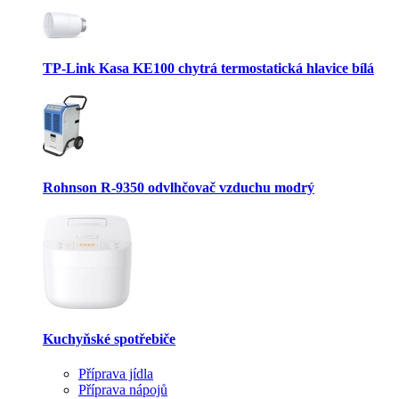
TP-Link Kasa KE100 chytrá termostatická hlavice bílá
Rohnson R-9350 odvlhčovač vzduchu modrý
Kuchyňské spotřebiče
Příprava jídla
Příprava nápojů