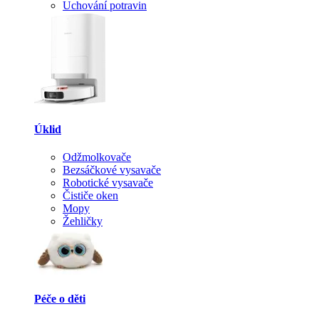
Uchování potravin
Úklid
Odžmolkovače
Bezsáčkové vysavače
Robotické vysavače
Čističe oken
Mopy
Žehličky
Péče o děti