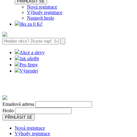
PŘIHLÁSIT SE
Nová registrace
Výhody registrace
Nastavit heslo
0ks za 0 Kč
Akce a slevy
Jak ušetřit
Pro firmy
Výprodej
Emailová adresa
Heslo
PŘIHLÁSIT SE
Nová registrace
Výhody registrace