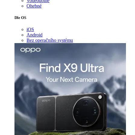
Voděodolné
Ohebné
Dle OS
iOS
Android
Bez operačního systému