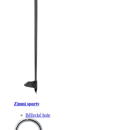
Zimní sporty
Běžecké hole