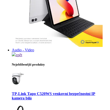
Audio - Video
zpět
Nejoblíbenější produkty
TP-Link Tapo C520WS venkovní bezpečnostní IP
kamera bílá