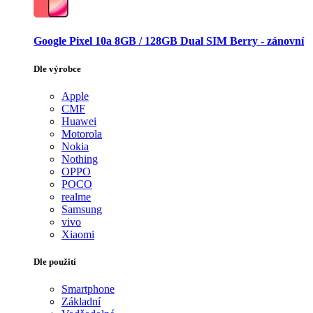
Google Pixel 10a 8GB / 128GB Dual SIM Berry - zánovní
Dle výrobce
Apple
CMF
Huawei
Motorola
Nokia
Nothing
OPPO
POCO
realme
Samsung
vivo
Xiaomi
Dle použití
Smartphone
Základní