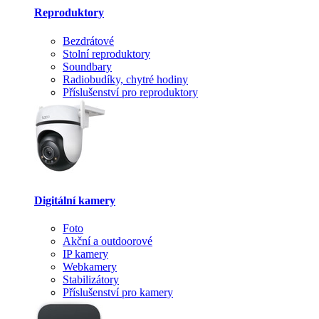
Reproduktory
Bezdrátové
Stolní reproduktory
Soundbary
Radiobudíky, chytré hodiny
Příslušenství pro reproduktory
Digitální kamery
Foto
Akční a outdoorové
IP kamery
Webkamery
Stabilizátory
Příslušenství pro kamery