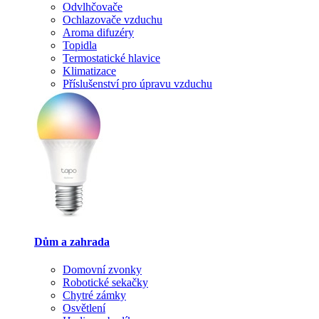
Odvlhčovače
Ochlazovače vzduchu
Aroma difuzéry
Topidla
Termostatické hlavice
Klimatizace
Příslušenství pro úpravu vzduchu
Dům a zahrada
Domovní zvonky
Robotické sekačky
Chytré zámky
Osvětlení