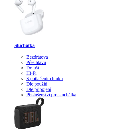
Sluchátka
Bezdrátová
Přes hlavu
Do uší
Hi-Fi
S potlačením hluku
Dle použití
Dle připojení
Příslušenství pro sluchátka