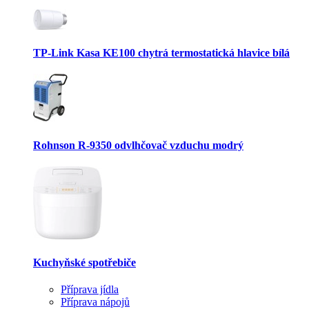
TP-Link Kasa KE100 chytrá termostatická hlavice bílá
Rohnson R-9350 odvlhčovač vzduchu modrý
Kuchyňské spotřebiče
Příprava jídla
Příprava nápojů