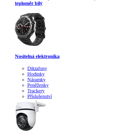
teploměr bílý
Nositelná elektronika
Diktafony
Hodinky
Náramky
Peněženky
Trackery
Příslušenství