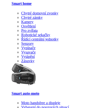
Smart home
Chytré domovní zvonky
Chytré zámky
Kamery
Osvětlení
Pro zvířata
Robotické sekačky
Řídící centrální jednotky
Senzory
Vypínače
Vysavače
Vytápění
Zásuvky
Smart auto-moto
Moto handsfree a displeje
Vybavení do nouzových situací