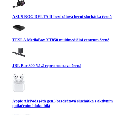
ASUS ROG DELTA II bezdrátová herní sluchátka černá
TESLA MediaBox XT850 multimediální centrum černé
JBL Bar 800 5.1.2 repro soustava černá
Apple AirPods (4th gen.) bezdrátová sluchátka s aktivním
potlačením hluku bílá