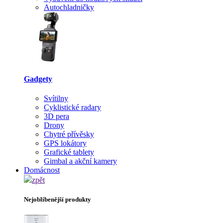
Autochladničky
Gadgety
Svítilny
Cyklistické radary
3D pera
Drony
Chytré přívěsky
GPS lokátory
Grafické tablety
Gimbal a akční kamery
Domácnost
zpět
Nejoblíbenější produkty