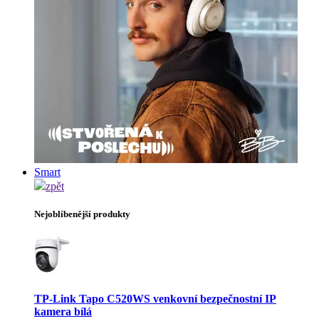
Smart
zpět
Nejoblíbenější produkty
TP-Link Tapo C520WS venkovní bezpečnostní IP
kamera bílá