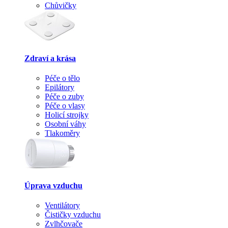
Chůvičky
Zdraví a krása
Péče o tělo
Epilátory
Péče o zuby
Péče o vlasy
Holicí strojky
Osobní váhy
Tlakoměry
Úprava vzduchu
Ventilátory
Čističky vzduchu
Zvlhčovače