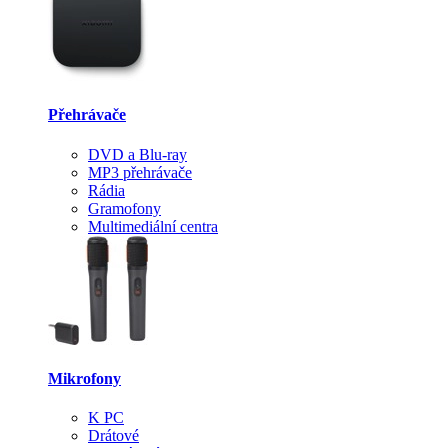
Přehrávače
DVD a Blu-ray
MP3 přehrávače
Rádia
Gramofony
Multimediální centra
Mikrofony
K PC
Drátové