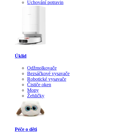
Uchování potravin
Úklid
Odžmolkovače
Bezsáčkové vysavače
Robotické vysavače
Čističe oken
Mopy
Žehličky
Péče o děti