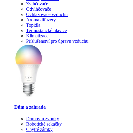
Zvlhčovače
Odvlhčovače
Ochlazovače vzduchu
Aroma difuzéry
Topidla
Termostatické hlavice
Klimatizace
Příslušenství pro úpravu vzduchu
Dům a zahrada
Domovní zvonky
Robotické sekačky
Chytré zámky