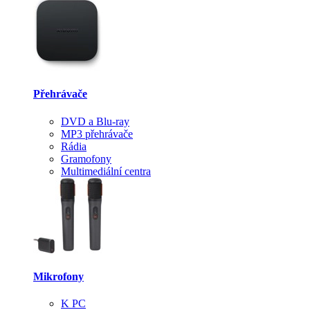
Přehrávače
DVD a Blu-ray
MP3 přehrávače
Rádia
Gramofony
Multimediální centra
Mikrofony
K PC