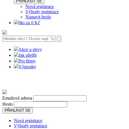
PŘIHLÁSIT SE
Nová registrace
Výhody registrace
Nastavit heslo
0ks za 0 Kč
Akce a slevy
Jak ušetřit
Pro firmy
Výprodej
Emailová adresa
Heslo
PŘIHLÁSIT SE
Nová registrace
Výhody registrace