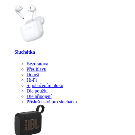
Sluchátka
Bezdrátová
Přes hlavu
Do uší
Hi-Fi
S potlačením hluku
Dle použití
Dle připojení
Příslušenství pro sluchátka