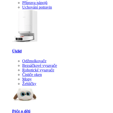
Příprava nápojů
Uchování potravin
Úklid
Odžmolkovače
Bezsáčkové vysavače
Robotické vysavače
Čističe oken
Mopy
Žehličky
Péče o děti