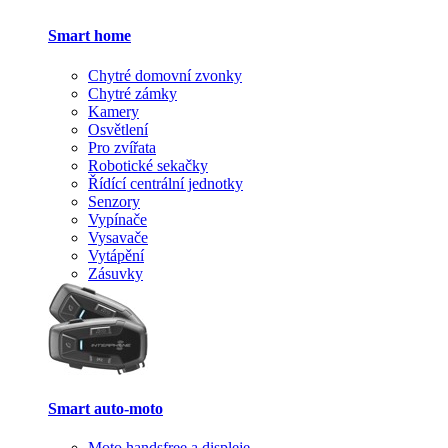
Smart home
Chytré domovní zvonky
Chytré zámky
Kamery
Osvětlení
Pro zvířata
Robotické sekačky
Řídící centrální jednotky
Senzory
Vypínače
Vysavače
Vytápění
Zásuvky
Smart auto-moto
Moto handsfree a displeje