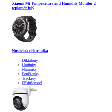
Xiaomi Mi Temperature and Humidity Monitor 2
teploměr bílý
Nositelná elektronika
Diktafony
Hodinky
Náramky
Peněženky
Trackery
Příslušenství