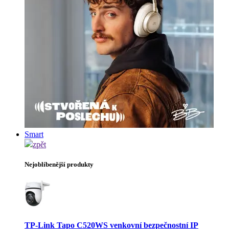
Smart
zpět
Nejoblíbenější produkty
TP-Link Tapo C520WS venkovní bezpečnostní IP