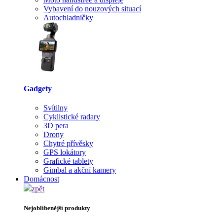
Vybavení do nouzových situací
Autochladničky
Gadgety
Svítilny
Cyklistické radary
3D pera
Drony
Chytré přívěsky
GPS lokátory
Grafické tablety
Gimbal a akční kamery
Domácnost
zpět
Nejoblíbenější produkty