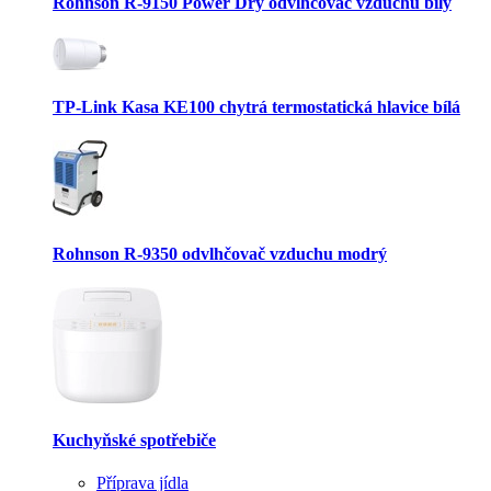
Rohnson R-9150 Power Dry odvlhčovač vzduchu bílý
TP-Link Kasa KE100 chytrá termostatická hlavice bílá
Rohnson R-9350 odvlhčovač vzduchu modrý
Kuchyňské spotřebiče
Příprava jídla