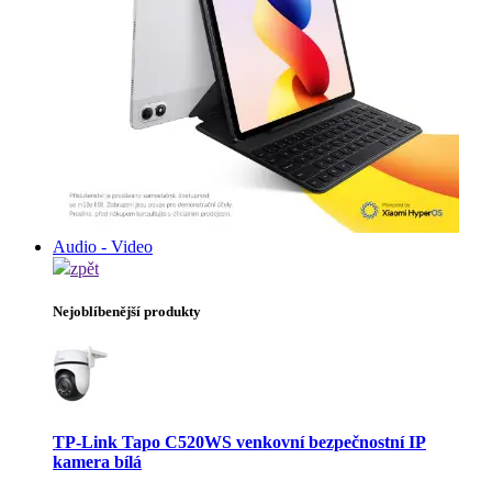
Audio - Video
zpět
Nejoblíbenější produkty
TP-Link Tapo C520WS venkovní bezpečnostní IP
kamera bílá