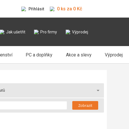
0 ks za 0 Kč
Přihlásit
Jak ušetřit
Pro firmy
Výprodej
šenství
PC a doplňky
Akce a slevy
Výprodej
butů