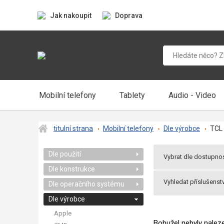
Jak nakoupit
Doprava
Mobilní telefony
Tablety
Audio - Video
titulní strana
Mobilní telefony
Dle výrobce
TCL
Dle použití
Vybrat dle dostupnos
Dle konstrukce
Všechny produkt
Vyhledat příslušenstv
Dle operačního systému
Praha 2 ihned k o
Balíkem v pondělí
Dle výrobce
Apple
Bohužel nebyly nale