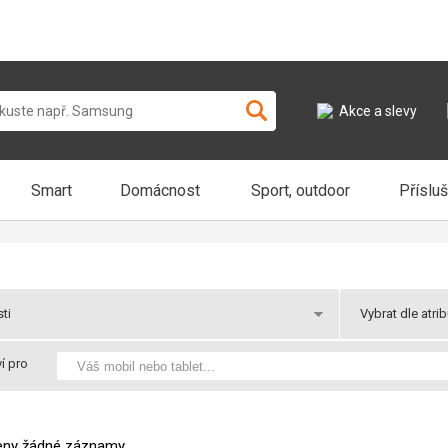
Akce a slevy
Smart
Domácnost
Sport, outdoor
Příslu
ti
Vybrat dle atri
y
Novinky
í pro
Skladem
dběru
Praha 2 v pondělí k odběru
Akce
 u Vás
Balíkem v útery u Vás
Dárek
zeny žádné záznamy