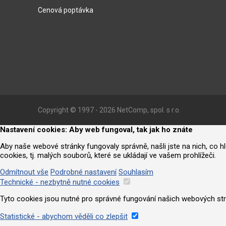
Cenová poptávka
Copyright © 1997 - 2026 NetComp, spol. s r.o.
Nastavení cookies: Aby web fungoval, tak jak ho znáte
Aby naše webové stránky fungovaly správně, našli jste na nich, co 
cookies, tj. malých souborů, které se ukládají ve vašem prohlížeči.
Odmítnout vše
Podrobné nastavení
Souhlasím
Technické - nezbytně nutné cookies
Tyto cookies jsou nutné pro správné fungování našich webových strá
Statistické - abychom věděli co zlepšit