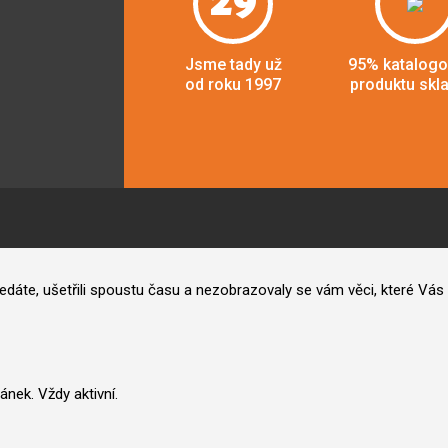
29
Jsme tady už
95% katalog
od roku 1997
produktu skl
hledáte, ušetřili spoustu času a nezobrazovaly se vám věci, které V
nek. Vždy aktivní.