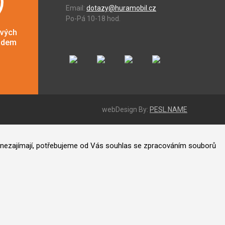
Email:
dotazy@huramobil.cz
Po-Pá 10-18 hod.
ových
adem
webDesign By:
PESL.NAME
ás nezajímají, potřebujeme od Vás souhlas se zpracováním souborů