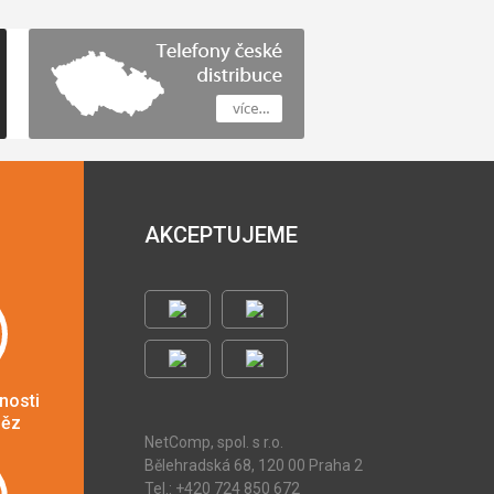
AKCEPTUJEME
nosti
něz
NetComp, spol. s r.o.
Bělehradská 68, 120 00 Praha 2
Tel.: +420 724 850 672