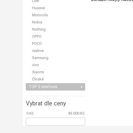
CMF
Huawei
Motorola
Nokia
Nothing
OPPO
POCO
realme
Samsung
vivo
Xiaomi
Čínské
TOP 5 telefonů
Vybrat dle ceny
0 Kč
45 000 Kč