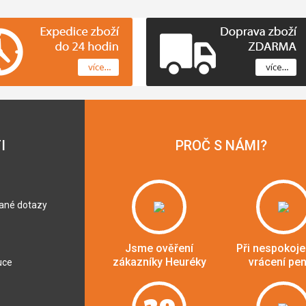
I
PROČ S NÁMI?
dané dotazy
Jsme ověření
Při nespokoje
zákazníky Heuréky
vrácení pe
uce