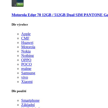
Motorola Edge 70 12GB / 512GB Dual SIM PANTONE Ga
Dle výrobce
Apple
CMF
Huawei
Motorola
Nokia
Nothing
OPPO
POCO
realme
Samsung
vivo
Xiaomi
Dle použití
Smartphone
Základní