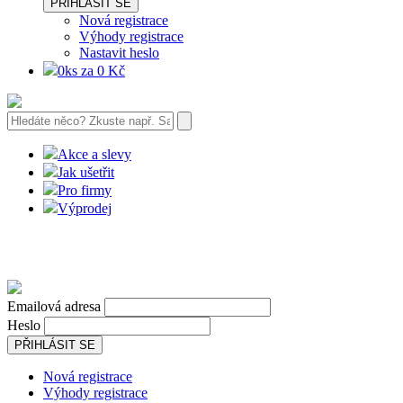
PŘIHLÁSIT SE
Nová registrace
Výhody registrace
Nastavit heslo
0ks za 0 Kč
Akce a slevy
Jak ušetřit
Pro firmy
Výprodej
Emailová adresa
Heslo
PŘIHLÁSIT SE
Nová registrace
Výhody registrace