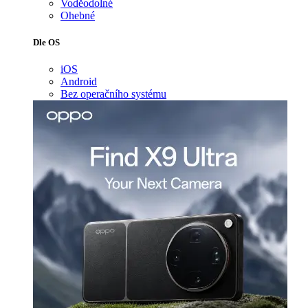
Voděodolné
Ohebné
Dle OS
iOS
Android
Bez operačního systému