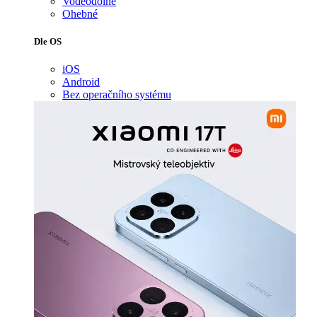
Voděodolné
Ohebné
Dle OS
iOS
Android
Bez operačního systému