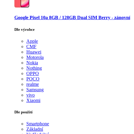
Google Pixel 10a 8GB / 128GB Dual SIM Berry - zánovní
Dle výrobce
Apple
CMF
Huawei
Motorola
Nokia
Nothing
OPPO
POCO
realme
Samsung
vivo
Xiaomi
Dle použití
Smartphone
Základní