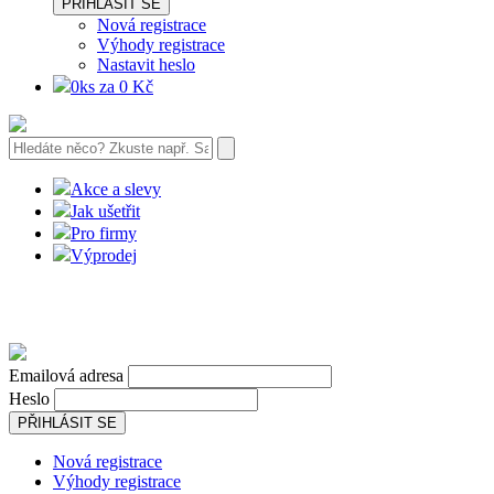
PŘIHLÁSIT SE
Nová registrace
Výhody registrace
Nastavit heslo
0ks za 0 Kč
Akce a slevy
Jak ušetřit
Pro firmy
Výprodej
Emailová adresa
Heslo
PŘIHLÁSIT SE
Nová registrace
Výhody registrace