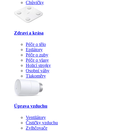
Chůvičky
Zdraví a krása
Péče o tělo
Epilátory
Péče o zuby
Péče o vlasy
Holicí strojky
Osobní váhy
Tlakoměry
Úprava vzduchu
Ventilátory
Čističky vzduchu
Zvlhčovače