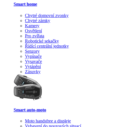
Smart home
Chytré domovní zvonky
Chytré zámky
Kamery
Osvětlení
Pro zvířata
Robotické sekačky
Řídící centrální jednotky
Senzory
Vypínače
Vysavače
Vytápění
Zásuvky
Smart auto-moto
Moto handsfree a displeje
Vybavení do nouzových situací