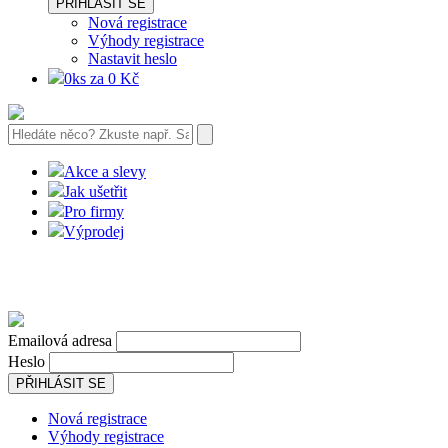
PŘIHLÁSIT SE
Nová registrace
Výhody registrace
Nastavit heslo
0ks za 0 Kč
Akce a slevy
Jak ušetřit
Pro firmy
Výprodej
Emailová adresa
Heslo
PŘIHLÁSIT SE
Nová registrace
Výhody registrace