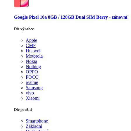
Google Pixel 10a 8GB / 128GB Dual SIM Berry - zánovní
Dle výrobce
Apple
CMF
Huawei
Motorola
Nokia
Nothing
OPPO
POCO
realme
Samsung
vivo
Xiaomi
Dle použití
Smartphone
Základní