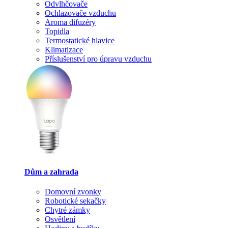
Odvlhčovače
Ochlazovače vzduchu
Aroma difuzéry
Topidla
Termostatické hlavice
Klimatizace
Příslušenství pro úpravu vzduchu
Dům a zahrada
Domovní zvonky
Robotické sekačky
Chytré zámky
Osvětlení