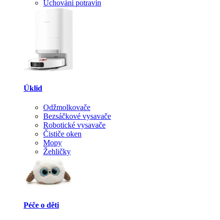
Uchování potravin
Úklid
Odžmolkovače
Bezsáčkové vysavače
Robotické vysavače
Čističe oken
Mopy
Žehličky
Péče o děti