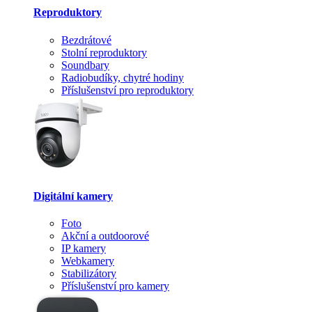
Reproduktory
Bezdrátové
Stolní reproduktory
Soundbary
Radiobudíky, chytré hodiny
Příslušenství pro reproduktory
Digitální kamery
Foto
Akční a outdoorové
IP kamery
Webkamery
Stabilizátory
Příslušenství pro kamery