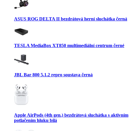
ASUS ROG DELTA II bezdrátová herní sluchátka černá
TESLA MediaBox XT850 multimediální centrum černé
JBL Bar 800 5.1.2 repro soustava černá
Apple AirPods (4th gen.) bezdrátová sluchátka s aktivním
potlačením hluku bílá