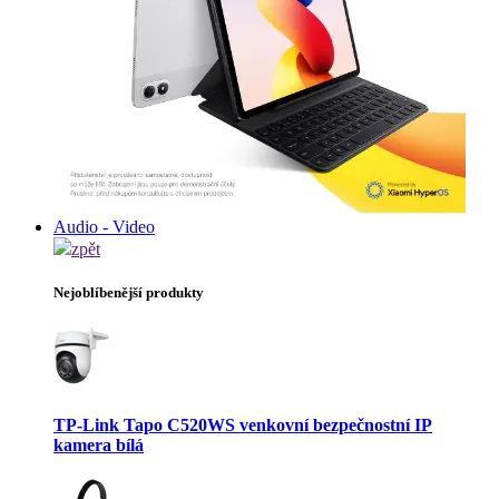
Audio - Video
zpět
Nejoblíbenější produkty
TP-Link Tapo C520WS venkovní bezpečnostní IP
kamera bílá