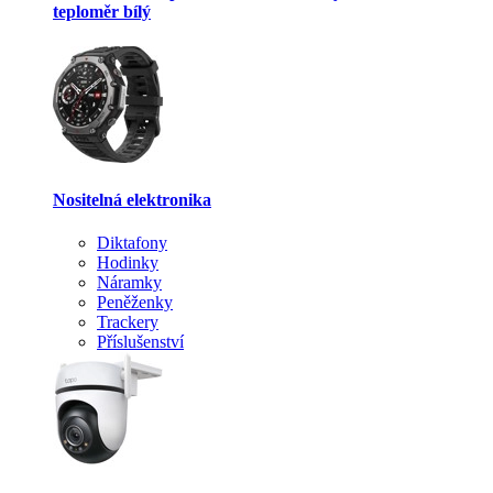
teploměr bílý
Nositelná elektronika
Diktafony
Hodinky
Náramky
Peněženky
Trackery
Příslušenství