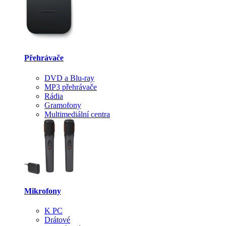
Přehrávače
DVD a Blu-ray
MP3 přehrávače
Rádia
Gramofony
Multimediální centra
Mikrofony
K PC
Drátové