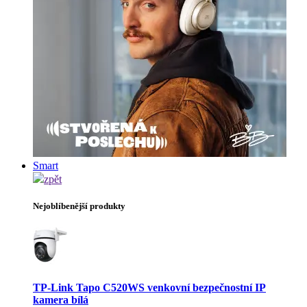
Smart
zpět
Nejoblíbenější produkty
TP-Link Tapo C520WS venkovní bezpečnostní IP
kamera bílá