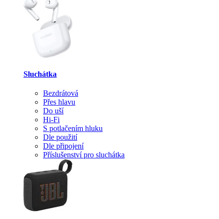
Sluchátka
Bezdrátová
Přes hlavu
Do uší
Hi-Fi
S potlačením hluku
Dle použití
Dle připojení
Příslušenství pro sluchátka