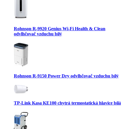
Rohnson R-9920 Genius Wi-Fi Health & Clean
odvlhčovač vzduchu bílý
Rohnson R-9150 Power Dry odvlhčovač vzduchu bílý
TP-Link Kasa KE100 chytrá termostatická hlavice bílá