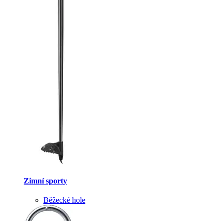
Zimní sporty
Běžecké hole