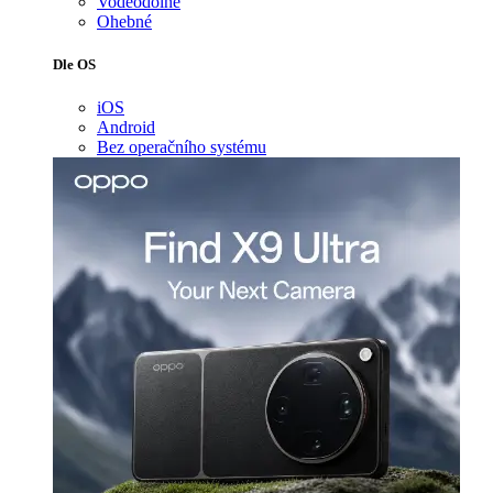
Voděodolné
Ohebné
Dle OS
iOS
Android
Bez operačního systému