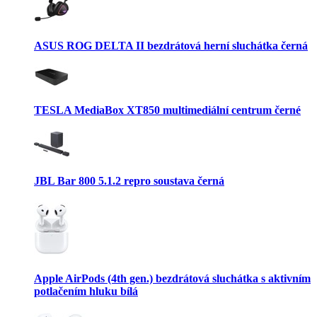
ASUS ROG DELTA II bezdrátová herní sluchátka černá
TESLA MediaBox XT850 multimediální centrum černé
JBL Bar 800 5.1.2 repro soustava černá
Apple AirPods (4th gen.) bezdrátová sluchátka s aktivním
potlačením hluku bílá