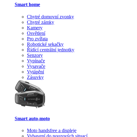
Smart home
Chytré domovní zvonky
Chytré zámky
Kamery
Osvětlení
Pro zvířata
Robotické sekačky
Řídící centrální jednotky
Senzory
Vypínače
Vysavače
Vytápění
Zásuvky
Smart auto-moto
Moto handsfree a displeje
Vybavení do nouzových situací