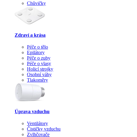
Chůvičky
Zdraví a krása
Péče o tělo
Epilátory
Péče o zuby
Péče o vlasy
Holicí strojky
Osobní váhy
Tlakoměry
Úprava vzduchu
Ventilátory
Čističky vzduchu
Zvlhčovače