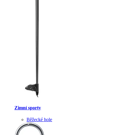
Zimní sporty
Běžecké hole