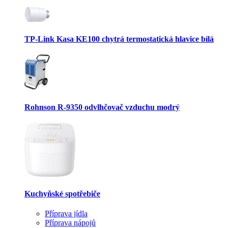
TP-Link Kasa KE100 chytrá termostatická hlavice bílá
Rohnson R-9350 odvlhčovač vzduchu modrý
Kuchyňské spotřebiče
Příprava jídla
Příprava nápojů