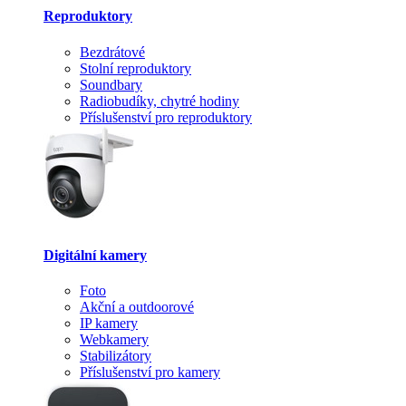
Reproduktory
Bezdrátové
Stolní reproduktory
Soundbary
Radiobudíky, chytré hodiny
Příslušenství pro reproduktory
Digitální kamery
Foto
Akční a outdoorové
IP kamery
Webkamery
Stabilizátory
Příslušenství pro kamery