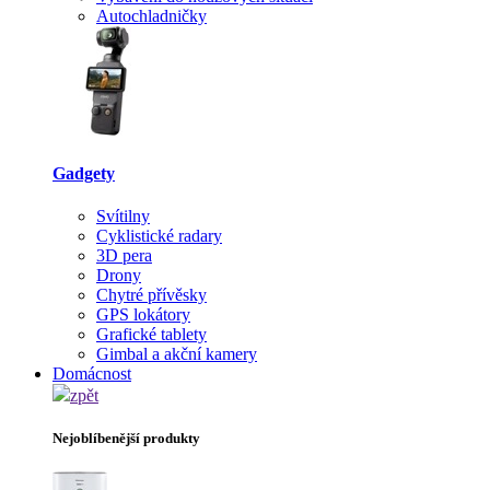
Autochladničky
Gadgety
Svítilny
Cyklistické radary
3D pera
Drony
Chytré přívěsky
GPS lokátory
Grafické tablety
Gimbal a akční kamery
Domácnost
zpět
Nejoblíbenější produkty