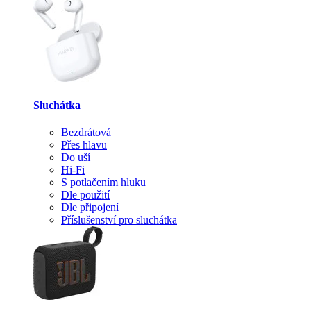
Sluchátka
Bezdrátová
Přes hlavu
Do uší
Hi-Fi
S potlačením hluku
Dle použití
Dle připojení
Příslušenství pro sluchátka