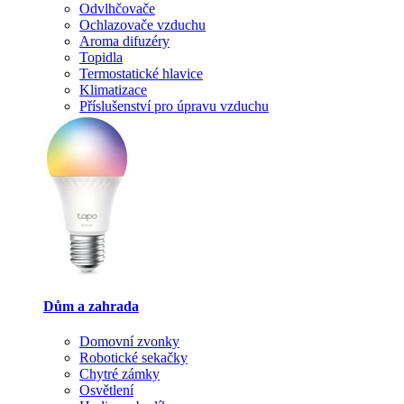
Odvlhčovače
Ochlazovače vzduchu
Aroma difuzéry
Topidla
Termostatické hlavice
Klimatizace
Příslušenství pro úpravu vzduchu
Dům a zahrada
Domovní zvonky
Robotické sekačky
Chytré zámky
Osvětlení