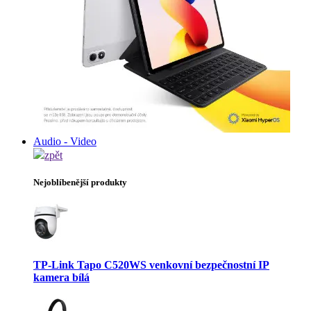
Audio - Video
zpět
Nejoblíbenější produkty
TP-Link Tapo C520WS venkovní bezpečnostní IP
kamera bílá