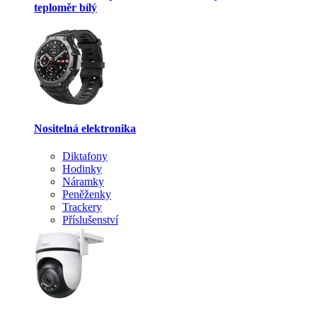
teploměr bílý
Nositelná elektronika
Diktafony
Hodinky
Náramky
Peněženky
Trackery
Příslušenství