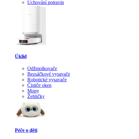
Uchování potravin
Úklid
Odžmolkovače
Bezsáčkové vysavače
Robotické vysavače
Čističe oken
Mopy
Žehličky
Péče o děti