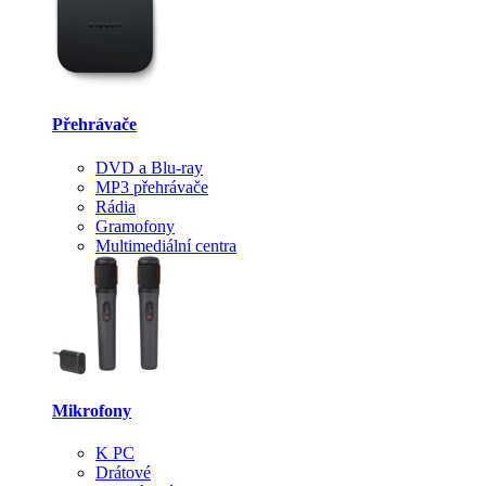
Přehrávače
DVD a Blu-ray
MP3 přehrávače
Rádia
Gramofony
Multimediální centra
Mikrofony
K PC
Drátové