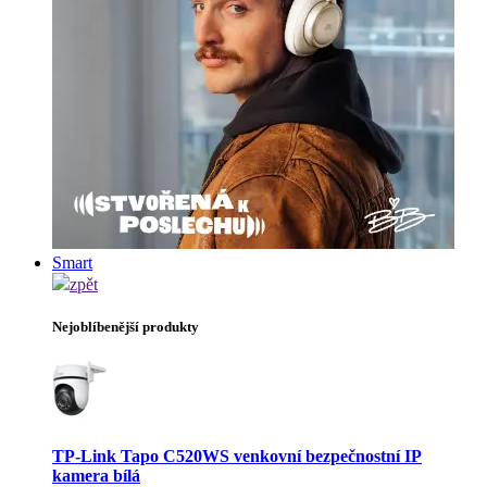
Smart
zpět
Nejoblíbenější produkty
TP-Link Tapo C520WS venkovní bezpečnostní IP
kamera bílá