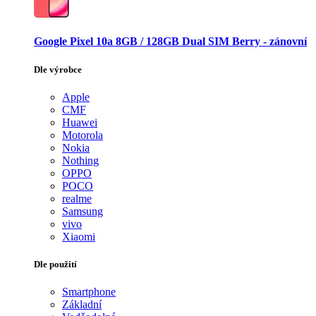
Google Pixel 10a 8GB / 128GB Dual SIM Berry - zánovní
Dle výrobce
Apple
CMF
Huawei
Motorola
Nokia
Nothing
OPPO
POCO
realme
Samsung
vivo
Xiaomi
Dle použití
Smartphone
Základní