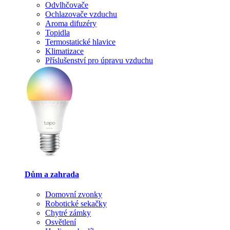
Odvlhčovače
Ochlazovače vzduchu
Aroma difuzéry
Topidla
Termostatické hlavice
Klimatizace
Příslušenství pro úpravu vzduchu
Dům a zahrada
Domovní zvonky
Robotické sekačky
Chytré zámky
Osvětlení