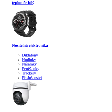
teploměr bílý
Nositelná elektronika
Diktafony
Hodinky
Náramky
Peněženky
Trackery
Příslušenství