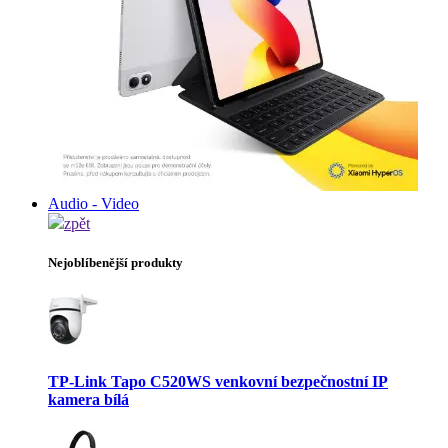
Audio - Video
zpět
Nejoblíbenější produkty
TP-Link Tapo C520WS venkovní bezpečnostní IP
kamera bílá