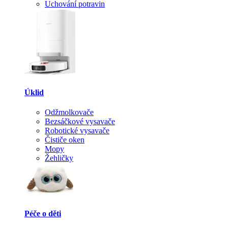
Uchování potravin
Úklid
Odžmolkovače
Bezsáčkové vysavače
Robotické vysavače
Čističe oken
Mopy
Žehličky
Péče o děti