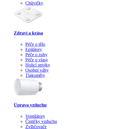
Chůvičky
Zdraví a krása
Péče o tělo
Epilátory
Péče o zuby
Péče o vlasy
Holicí strojky
Osobní váhy
Tlakoměry
Úprava vzduchu
Ventilátory
Čističky vzduchu
Zvlhčovače