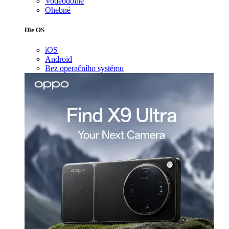
Voděodolné
Ohebné
Dle OS
iOS
Android
Bez operačního systému