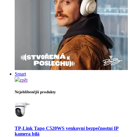
Smart
zpět
Nejoblíbenější produkty
TP-Link Tapo C520WS venkovní bezpečnostní IP
kamera bílá