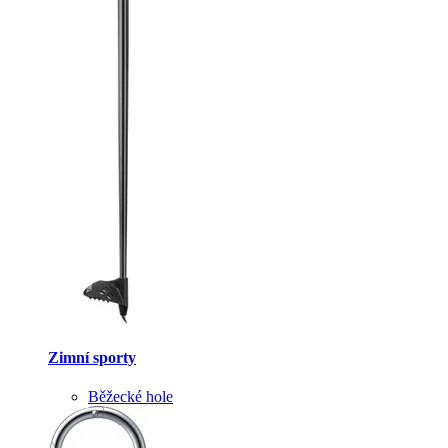
Zimní sporty
Běžecké hole