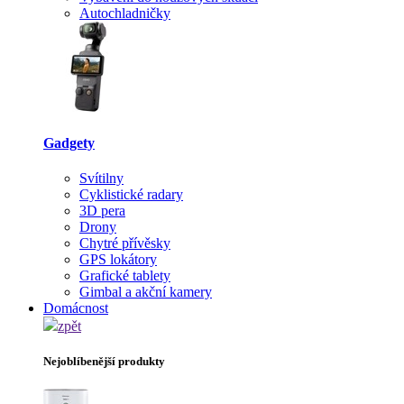
Autochladničky
Gadgety
Svítilny
Cyklistické radary
3D pera
Drony
Chytré přívěsky
GPS lokátory
Grafické tablety
Gimbal a akční kamery
Domácnost
zpět
Nejoblíbenější produkty