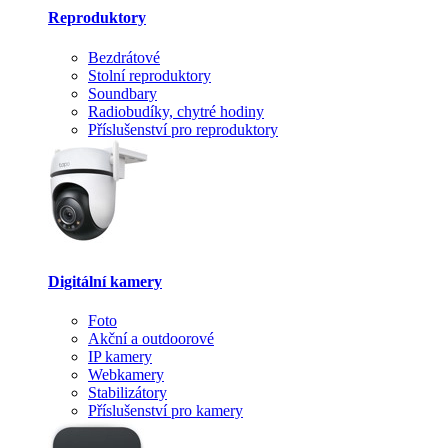
Reproduktory
Bezdrátové
Stolní reproduktory
Soundbary
Radiobudíky, chytré hodiny
Příslušenství pro reproduktory
Digitální kamery
Foto
Akční a outdoorové
IP kamery
Webkamery
Stabilizátory
Příslušenství pro kamery