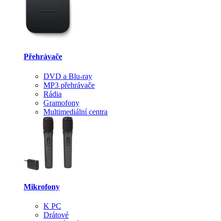
Přehrávače
DVD a Blu-ray
MP3 přehrávače
Rádia
Gramofony
Multimediální centra
Mikrofony
K PC
Drátové