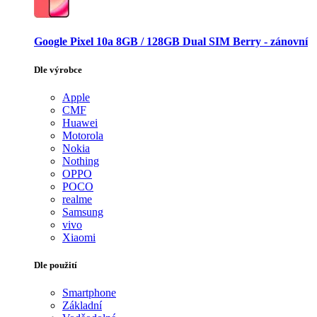
Google Pixel 10a 8GB / 128GB Dual SIM Berry - zánovní
Dle výrobce
Apple
CMF
Huawei
Motorola
Nokia
Nothing
OPPO
POCO
realme
Samsung
vivo
Xiaomi
Dle použití
Smartphone
Základní