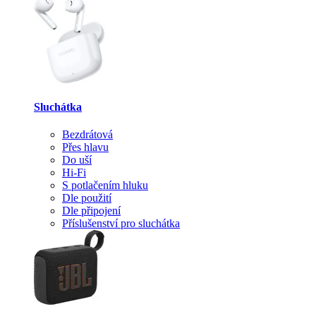
Sluchátka
Bezdrátová
Přes hlavu
Do uší
Hi-Fi
S potlačením hluku
Dle použití
Dle připojení
Příslušenství pro sluchátka