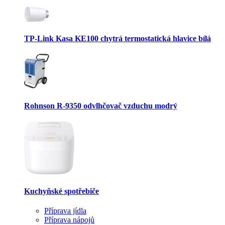
TP-Link Kasa KE100 chytrá termostatická hlavice bílá
Rohnson R-9350 odvlhčovač vzduchu modrý
Kuchyňské spotřebiče
Příprava jídla
Příprava nápojů