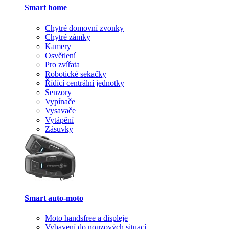
Smart home
Chytré domovní zvonky
Chytré zámky
Kamery
Osvětlení
Pro zvířata
Robotické sekačky
Řídící centrální jednotky
Senzory
Vypínače
Vysavače
Vytápění
Zásuvky
Smart auto-moto
Moto handsfree a displeje
Vybavení do nouzových situací