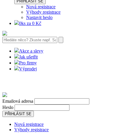
PŘIHLÁSIT SE
Nová registrace
Výhody registrace
Nastavit heslo
0ks za 0 Kč
Akce a slevy
Jak ušetřit
Pro firmy
Výprodej
Emailová adresa
Heslo
PŘIHLÁSIT SE
Nová registrace
Výhody registrace