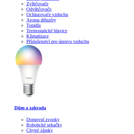
Zvlhčovače
Odvlhčovače
Ochlazovače vzduchu
Aroma difuzéry
Topidla
Termostatické hlavice
Klimatizace
Příslušenství pro úpravu vzduchu
Dům a zahrada
Domovní zvonky
Robotické sekačky
Chytré zámky