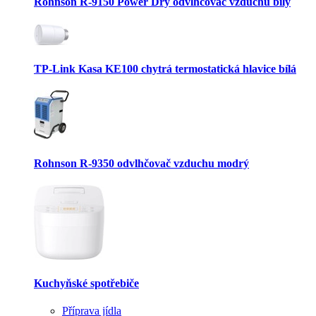
Rohnson R-9150 Power Dry odvlhčovač vzduchu bílý
TP-Link Kasa KE100 chytrá termostatická hlavice bílá
Rohnson R-9350 odvlhčovač vzduchu modrý
Kuchyňské spotřebiče
Příprava jídla