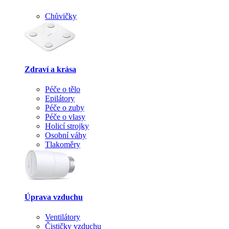
Chůvičky
Zdraví a krása
Péče o tělo
Epilátory
Péče o zuby
Péče o vlasy
Holicí strojky
Osobní váhy
Tlakoměry
Úprava vzduchu
Ventilátory
Čističky vzduchu