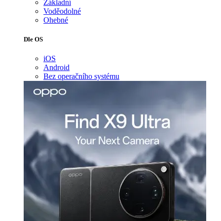
Základní
Voděodolné
Ohebné
Dle OS
iOS
Android
Bez operačního systému