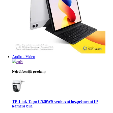
Audio - Video
zpět
Nejoblíbenější produkty
TP-Link Tapo C520WS venkovní bezpečnostní IP
kamera bílá