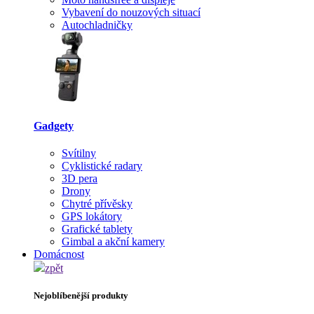
Vybavení do nouzových situací
Autochladničky
Gadgety
Svítilny
Cyklistické radary
3D pera
Drony
Chytré přívěsky
GPS lokátory
Grafické tablety
Gimbal a akční kamery
Domácnost
zpět
Nejoblíbenější produkty