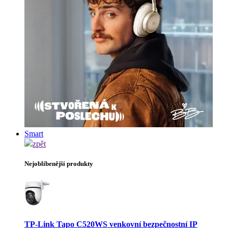
Smart
zpět
Nejoblíbenější produkty
TP-Link Tapo C520WS venkovní bezpečnostní IP