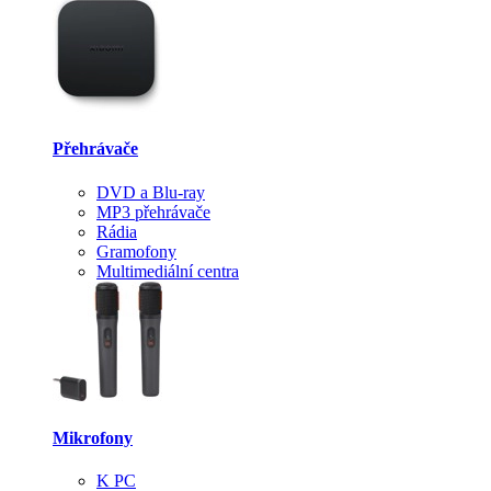
Přehrávače
DVD a Blu-ray
MP3 přehrávače
Rádia
Gramofony
Multimediální centra
Mikrofony
K PC