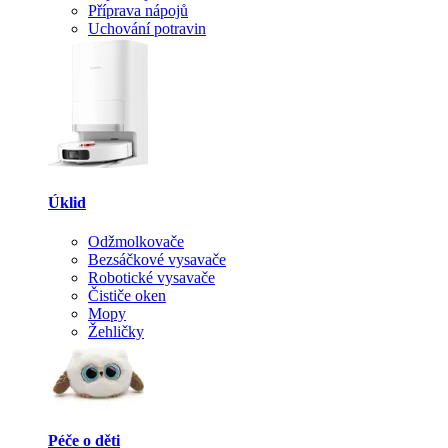
Příprava nápojů
Uchování potravin
Úklid
Odžmolkovače
Bezsáčkové vysavače
Robotické vysavače
Čističe oken
Mopy
Žehličky
Péče o děti