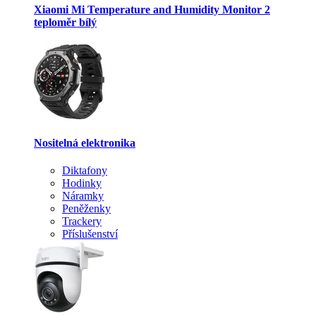
Xiaomi Mi Temperature and Humidity Monitor 2
teploměr bílý
Nositelná elektronika
Diktafony
Hodinky
Náramky
Peněženky
Trackery
Příslušenství