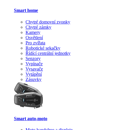
Smart home
Chytré domovní zvonky
Chytré zámky
Kamery
Osvětlení
Pro zvířata
Robotické sekačky
Řídící centrální jednotky
Senzory
Vypínače
Vysavače
Vytápění
Zásuvky
Smart auto-moto
Moto handsfree a displeje