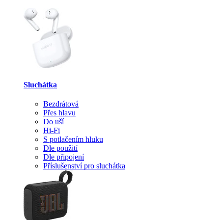
Sluchátka
Bezdrátová
Přes hlavu
Do uší
Hi-Fi
S potlačením hluku
Dle použití
Dle připojení
Příslušenství pro sluchátka