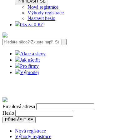
PŘIHLÁSIT SE
Nová registrace
Výhody registrace
Nastavit heslo
0ks za 0 Kč
Akce a slevy
Jak ušetřit
Pro firmy
Výprodej
Emailová adresa
Heslo
PŘIHLÁSIT SE
Nová registrace
Výhody registrace