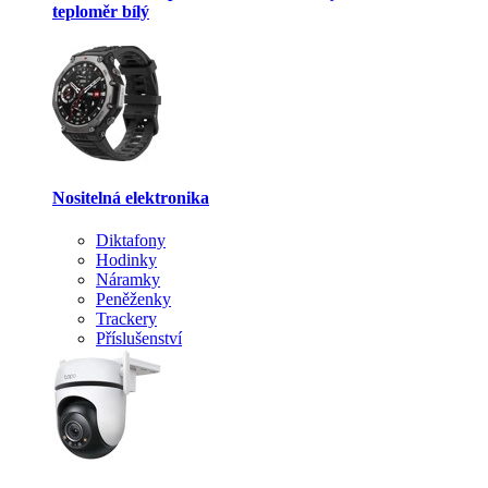
teploměr bílý
Nositelná elektronika
Diktafony
Hodinky
Náramky
Peněženky
Trackery
Příslušenství