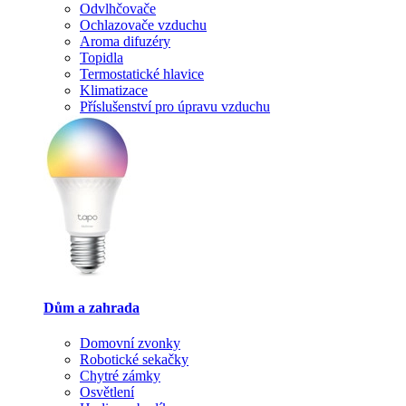
Odvlhčovače
Ochlazovače vzduchu
Aroma difuzéry
Topidla
Termostatické hlavice
Klimatizace
Příslušenství pro úpravu vzduchu
Dům a zahrada
Domovní zvonky
Robotické sekačky
Chytré zámky
Osvětlení