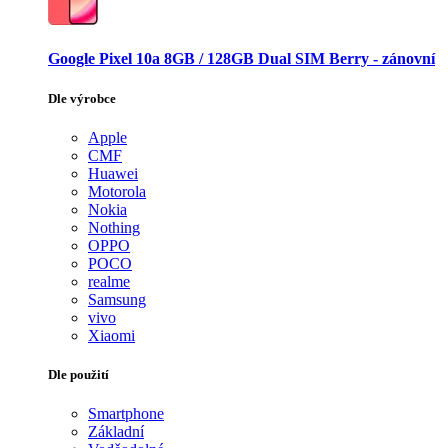
Google Pixel 10a 8GB / 128GB Dual SIM Berry - zánovní
Dle výrobce
Apple
CMF
Huawei
Motorola
Nokia
Nothing
OPPO
POCO
realme
Samsung
vivo
Xiaomi
Dle použití
Smartphone
Základní