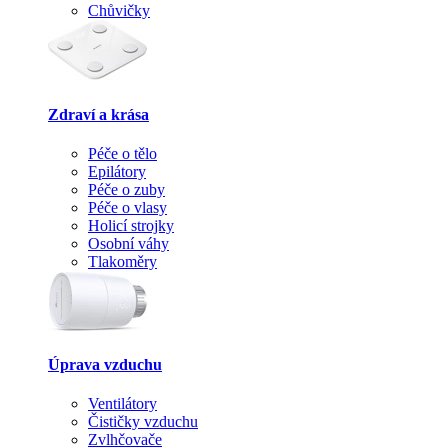
Chůvičky
Zdraví a krása
Péče o tělo
Epilátory
Péče o zuby
Péče o vlasy
Holicí strojky
Osobní váhy
Tlakoměry
Úprava vzduchu
Ventilátory
Čističky vzduchu
Zvlhčovače