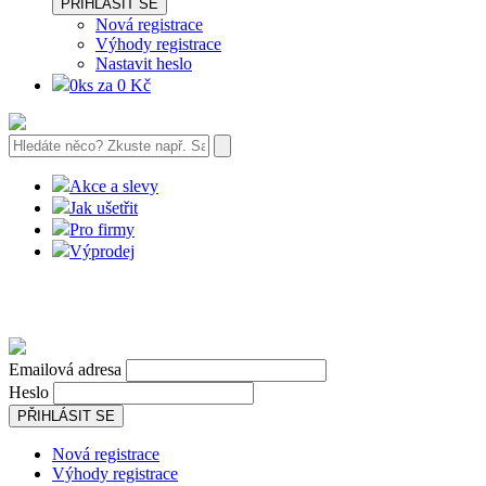
PŘIHLÁSIT SE
Nová registrace
Výhody registrace
Nastavit heslo
0ks za 0 Kč
Akce a slevy
Jak ušetřit
Pro firmy
Výprodej
Emailová adresa
Heslo
PŘIHLÁSIT SE
Nová registrace
Výhody registrace