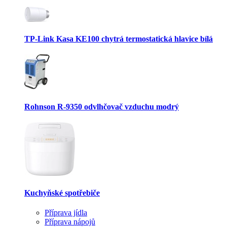
TP-Link Kasa KE100 chytrá termostatická hlavice bílá
Rohnson R-9350 odvlhčovač vzduchu modrý
Kuchyňské spotřebiče
Příprava jídla
Příprava nápojů