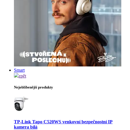
Smart
zpět
Nejoblíbenější produkty
TP-Link Tapo C520WS venkovní bezpečnostní IP
kamera bílá