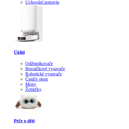
Uchování potravin
Úklid
Odžmolkovače
Bezsáčkové vysavače
Robotické vysavače
Čističe oken
Mopy
Žehličky
Péče o děti