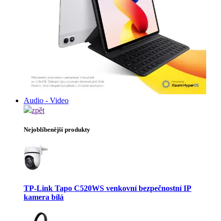
Audio - Video
zpět
Nejoblíbenější produkty
TP-Link Tapo C520WS venkovní bezpečnostní IP
kamera bílá