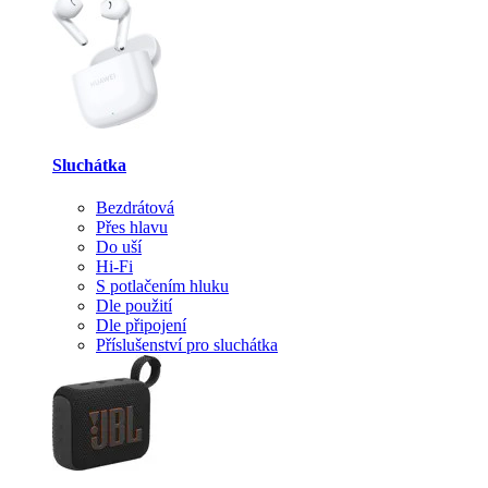
Sluchátka
Bezdrátová
Přes hlavu
Do uší
Hi-Fi
S potlačením hluku
Dle použití
Dle připojení
Příslušenství pro sluchátka