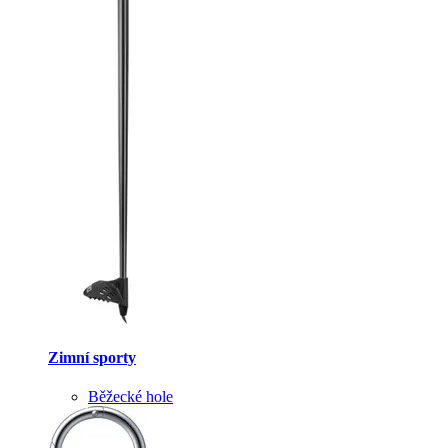
Zimní sporty
Běžecké hole