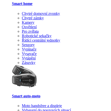
Smart home
Chytré domovní zvonky
Chytré zámky
Kamery
Osvětlení
Pro zvířata
Robotické sekačky
Řídící centrální jednotky
Senzory
Vypínače
Vysavače
Vytápění
Zásuvky
Smart auto-moto
Moto handsfree a displeje
Vybavení do nouzových situací