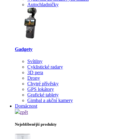
Autochladničky
Gadgety
Svítilny
Cyklistické radary
3D pera
Drony
Chytré přívěsky
GPS lokátory
Grafické tablety
Gimbal a akční kamery
Domácnost
zpět
Nejoblíbenější produkty