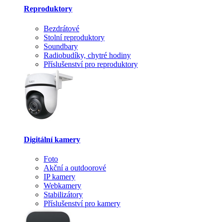
Reproduktory
Bezdrátové
Stolní reproduktory
Soundbary
Radiobudíky, chytré hodiny
Příslušenství pro reproduktory
Digitální kamery
Foto
Akční a outdoorové
IP kamery
Webkamery
Stabilizátory
Příslušenství pro kamery