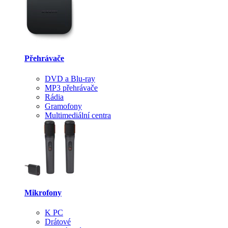
Přehrávače
DVD a Blu-ray
MP3 přehrávače
Rádia
Gramofony
Multimediální centra
Mikrofony
K PC
Drátové