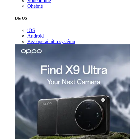
Voděodolné
Ohebné
Dle OS
iOS
Android
Bez operačního systému