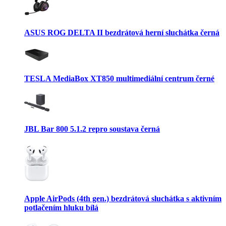
ASUS ROG DELTA II bezdrátová herní sluchátka černá
TESLA MediaBox XT850 multimediální centrum černé
JBL Bar 800 5.1.2 repro soustava černá
Apple AirPods (4th gen.) bezdrátová sluchátka s aktivním
potlačením hluku bílá