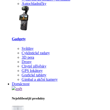
Autochladničky
Gadgety
Svítilny
Cyklistické radary
3D pera
Drony
Chytré přívěsky
GPS lokátory
Grafické tablety
Gimbal a akční kamery
Domácnost
zpět
Nejoblíbenější produkty