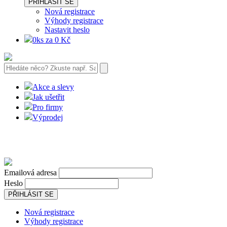
PŘIHLÁSIT SE
Nová registrace
Výhody registrace
Nastavit heslo
0ks za 0 Kč
Akce a slevy
Jak ušetřit
Pro firmy
Výprodej
Emailová adresa
Heslo
PŘIHLÁSIT SE
Nová registrace
Výhody registrace