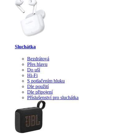
Sluchátka
Bezdrátová
Přes hlavu
Do uší
Hi-Fi
S potlačením hluku
Dle použití
Dle připojení
Příslušenství pro sluchátka