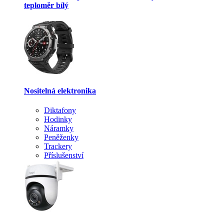
teploměr bílý
Nositelná elektronika
Diktafony
Hodinky
Náramky
Peněženky
Trackery
Příslušenství