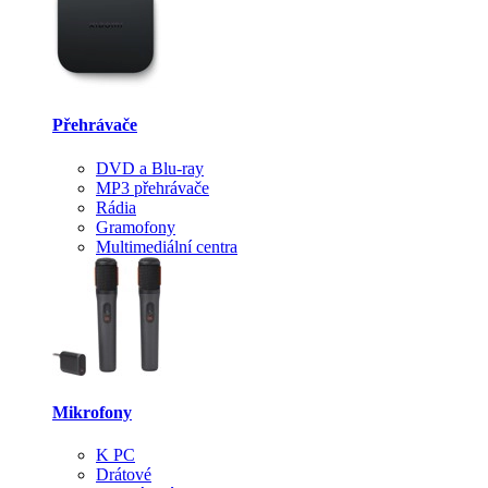
Přehrávače
DVD a Blu-ray
MP3 přehrávače
Rádia
Gramofony
Multimediální centra
Mikrofony
K PC
Drátové