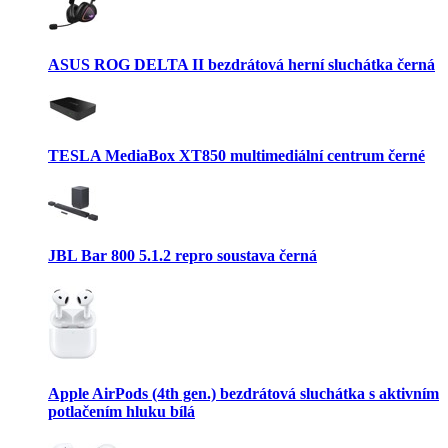
ASUS ROG DELTA II bezdrátová herní sluchátka černá
TESLA MediaBox XT850 multimediální centrum černé
JBL Bar 800 5.1.2 repro soustava černá
Apple AirPods (4th gen.) bezdrátová sluchátka s aktivním
potlačením hluku bílá