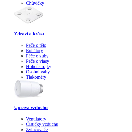
Chůvičky
Zdraví a krása
Péče o tělo
Epilátory
Péče o zuby
Péče o vlasy
Holicí strojky
Osobní váhy
Tlakoměry
Úprava vzduchu
Ventilátory
Čističky vzduchu
Zvlhčovače