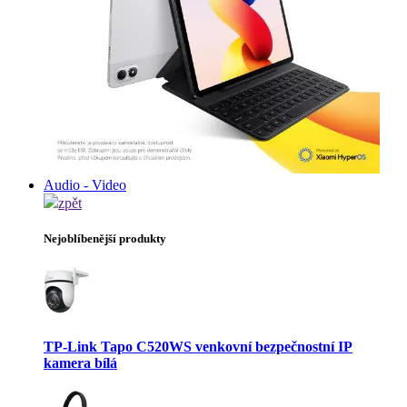
Audio - Video
zpět
Nejoblíbenější produkty
TP-Link Tapo C520WS venkovní bezpečnostní IP
kamera bílá