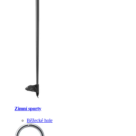
Zimní sporty
Běžecké hole