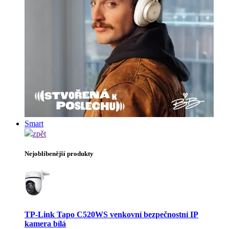
Smart
zpět
Nejoblíbenější produkty
TP-Link Tapo C520WS venkovní bezpečnostní IP
kamera bílá