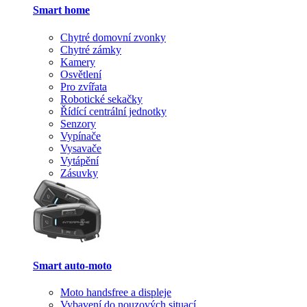
Smart home
Chytré domovní zvonky
Chytré zámky
Kamery
Osvětlení
Pro zvířata
Robotické sekačky
Řídící centrální jednotky
Senzory
Vypínače
Vysavače
Vytápění
Zásuvky
Smart auto-moto
Moto handsfree a displeje
Vybavení do nouzových situací