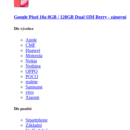
Google Pixel 10a 8GB / 128GB Dual SIM Berry - zánovní
Dle výrobce
Apple
CMF
Huawei
Motorola
Nokia
Nothing
OPPO
POCO
realme
Samsung
vivo
Xiaomi
Dle použití
Smartphone
Základní