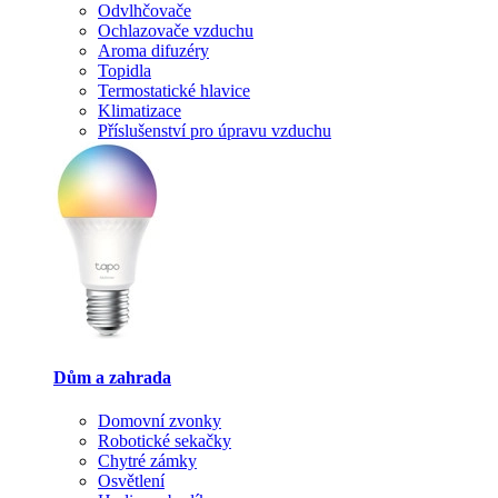
Odvlhčovače
Ochlazovače vzduchu
Aroma difuzéry
Topidla
Termostatické hlavice
Klimatizace
Příslušenství pro úpravu vzduchu
Dům a zahrada
Domovní zvonky
Robotické sekačky
Chytré zámky
Osvětlení