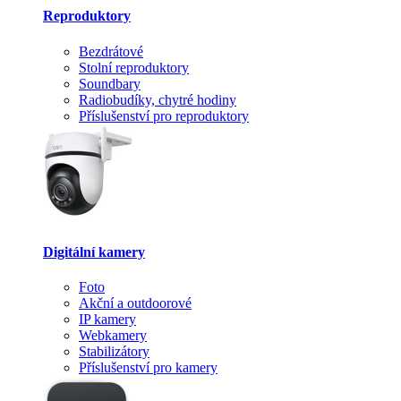
Reproduktory
Bezdrátové
Stolní reproduktory
Soundbary
Radiobudíky, chytré hodiny
Příslušenství pro reproduktory
Digitální kamery
Foto
Akční a outdoorové
IP kamery
Webkamery
Stabilizátory
Příslušenství pro kamery