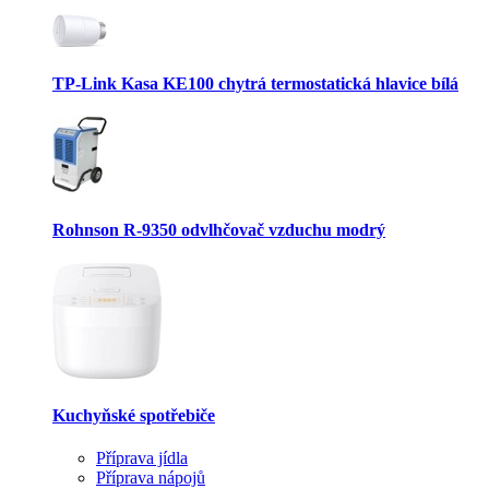
TP-Link Kasa KE100 chytrá termostatická hlavice bílá
Rohnson R-9350 odvlhčovač vzduchu modrý
Kuchyňské spotřebiče
Příprava jídla
Příprava nápojů