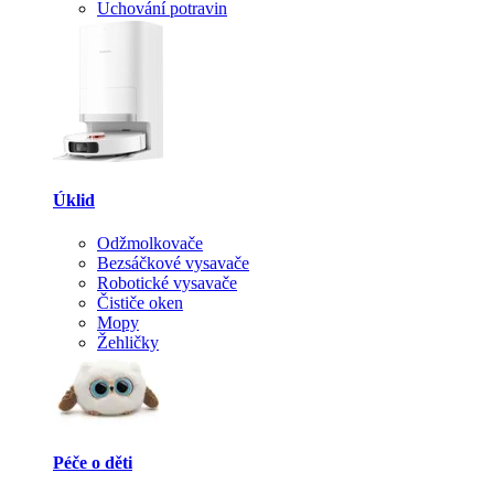
Uchování potravin
Úklid
Odžmolkovače
Bezsáčkové vysavače
Robotické vysavače
Čističe oken
Mopy
Žehličky
Péče o děti