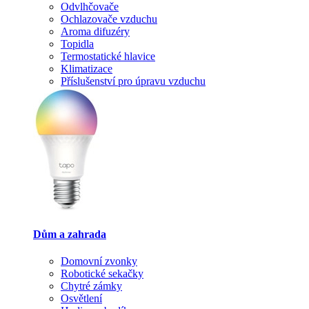
Odvlhčovače
Ochlazovače vzduchu
Aroma difuzéry
Topidla
Termostatické hlavice
Klimatizace
Příslušenství pro úpravu vzduchu
Dům a zahrada
Domovní zvonky
Robotické sekačky
Chytré zámky
Osvětlení