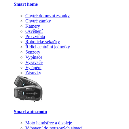
Smart home
Chytré domovní zvonky
Chytré zámky
Kamery
Osvětlení
Pro zvířata
Robotické sekačky
Řídící centrální jednotky
Senzory
Vypínače
Vysavače
Vytápění
Zásuvky
Smart auto-moto
Moto handsfree a displeje
Vybavení do nouzových situací