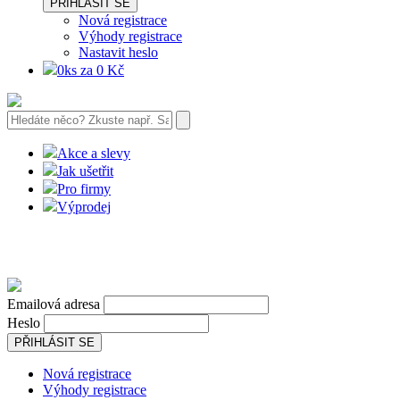
PŘIHLÁSIT SE
Nová registrace
Výhody registrace
Nastavit heslo
0ks za 0 Kč
Akce a slevy
Jak ušetřit
Pro firmy
Výprodej
Emailová adresa
Heslo
PŘIHLÁSIT SE
Nová registrace
Výhody registrace