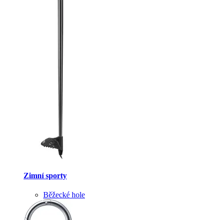
Zimní sporty
Běžecké hole