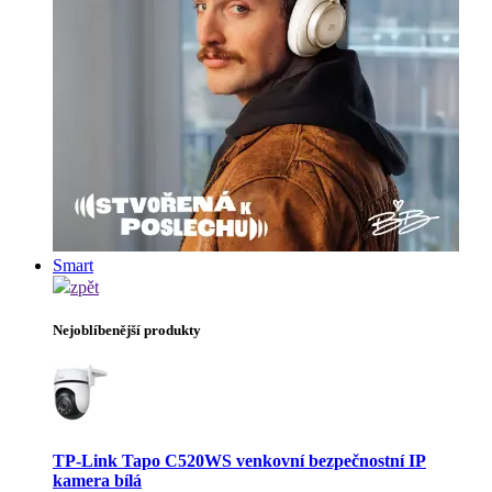
Smart
zpět
Nejoblíbenější produkty
TP-Link Tapo C520WS venkovní bezpečnostní IP
kamera bílá