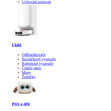
Uchování potravin
Úklid
Odžmolkovače
Bezsáčkové vysavače
Robotické vysavače
Čističe oken
Mopy
Žehličky
Péče o děti