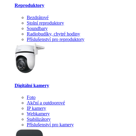
Reproduktory
Bezdrátové
Stolní reproduktory
Soundbary
Radiobudíky, chytré hodiny
Příslušenství pro reproduktory
Digitální kamery
Foto
Akční a outdoorové
IP kamery
Webkamery
Stabilizátory
Příslušenství pro kamery