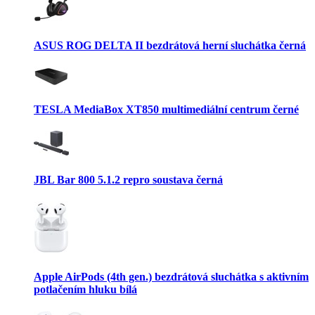
ASUS ROG DELTA II bezdrátová herní sluchátka černá
TESLA MediaBox XT850 multimediální centrum černé
JBL Bar 800 5.1.2 repro soustava černá
Apple AirPods (4th gen.) bezdrátová sluchátka s aktivním
potlačením hluku bílá