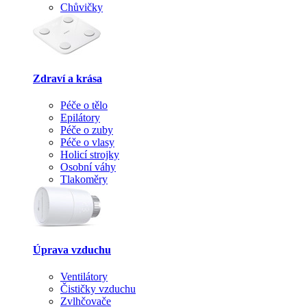
Chůvičky
Zdraví a krása
Péče o tělo
Epilátory
Péče o zuby
Péče o vlasy
Holicí strojky
Osobní váhy
Tlakoměry
Úprava vzduchu
Ventilátory
Čističky vzduchu
Zvlhčovače