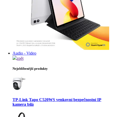
Audio - Video
zpět
Nejoblíbenější produkty
TP-Link Tapo C520WS venkovní bezpečnostní IP
kamera bílá