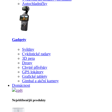
Autochladničky
Gadgety
Svítilny
Cyklistické radary
3D pera
Drony
Chytré přívěsky
GPS lokátory
Grafické tablety
Gimbal a akční kamery
Domácnost
zpět
Nejoblíbenější produkty