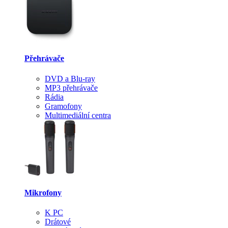
Přehrávače
DVD a Blu-ray
MP3 přehrávače
Rádia
Gramofony
Multimediální centra
Mikrofony
K PC
Drátové