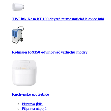
TP-Link Kasa KE100 chytrá termostatická hlavice bílá
Rohnson R-9350 odvlhčovač vzduchu modrý
Kuchyňské spotřebiče
Příprava jídla
Příprava nápojů