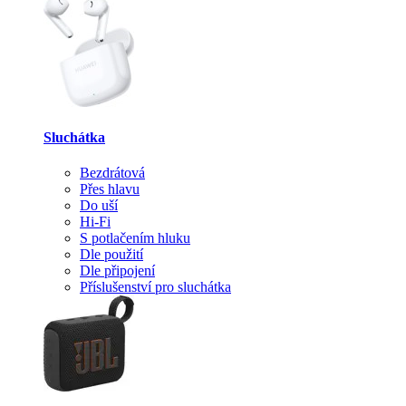
Sluchátka
Bezdrátová
Přes hlavu
Do uší
Hi-Fi
S potlačením hluku
Dle použití
Dle připojení
Příslušenství pro sluchátka