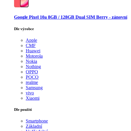
Google Pixel 10a 8GB / 128GB Dual SIM Berry - zánovní
Dle výrobce
Apple
CMF
Huawei
Motorola
Nokia
Nothing
OPPO
POCO
realme
Samsung
vivo
Xiaomi
Dle použití
Smartphone
Základní