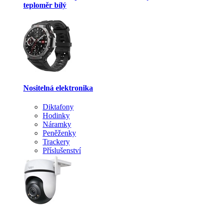
teploměr bílý
Nositelná elektronika
Diktafony
Hodinky
Náramky
Peněženky
Trackery
Příslušenství