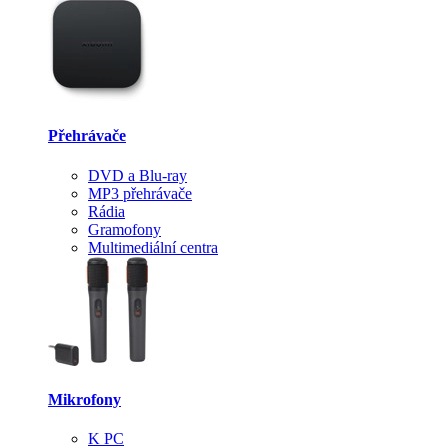
Přehrávače
DVD a Blu-ray
MP3 přehrávače
Rádia
Gramofony
Multimediální centra
Mikrofony
K PC