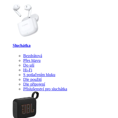
Sluchátka
Bezdrátová
Přes hlavu
Do uší
Hi-Fi
S potlačením hluku
Dle použití
Dle připojení
Příslušenství pro sluchátka