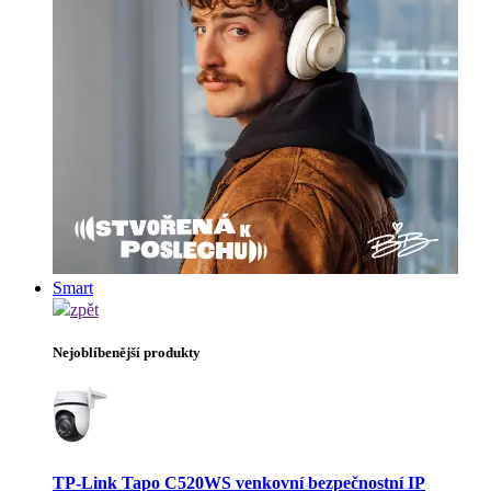
Smart
zpět
Nejoblíbenější produkty
TP-Link Tapo C520WS venkovní bezpečnostní IP