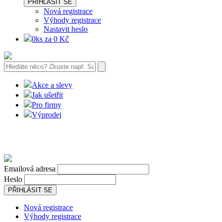
PŘIHLÁSIT SE
Nová registrace
Výhody registrace
Nastavit heslo
0ks za 0 Kč
Akce a slevy
Jak ušetřit
Pro firmy
Výprodej
Emailová adresa
Heslo
PŘIHLÁSIT SE
Nová registrace
Výhody registrace