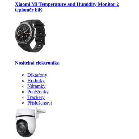
Xiaomi Mi Temperature and Humidity Monitor 2
teploměr bílý
Nositelná elektronika
Diktafony
Hodinky
Náramky
Peněženky
Trackery
Příslušenství