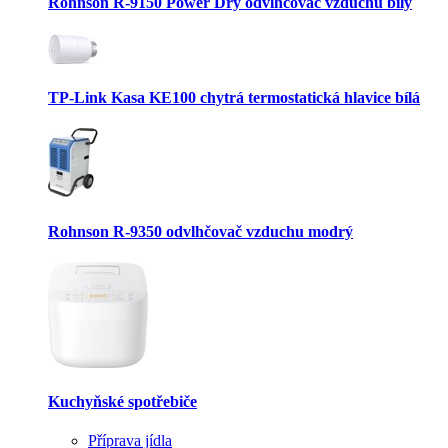
Rohnson R-9150 Power Dry odvlhčovač vzduchu bílý
TP-Link Kasa KE100 chytrá termostatická hlavice bílá
Rohnson R-9350 odvlhčovač vzduchu modrý
Kuchyňské spotřebiče
Příprava jídla