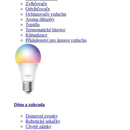
Zvlhčovače
Odvlhčovače
Ochlazovače vzduchu
Aroma difuzéry
Topidla
Termostatické hlavice
Klimatizace
Příslušenství pro úpravu vzduchu
Dům a zahrada
Domovní zvonky
Robotické sekačky
Chytré zámky