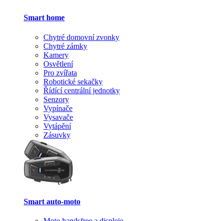
Smart home
Chytré domovní zvonky
Chytré zámky
Kamery
Osvětlení
Pro zvířata
Robotické sekačky
Řídící centrální jednotky
Senzory
Vypínače
Vysavače
Vytápění
Zásuvky
Smart auto-moto
Moto handsfree a displeje