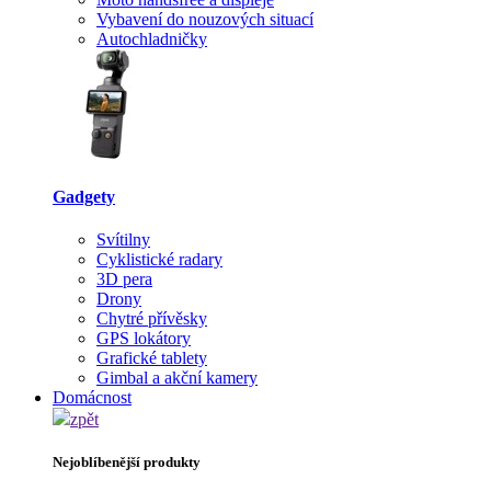
Vybavení do nouzových situací
Autochladničky
Gadgety
Svítilny
Cyklistické radary
3D pera
Drony
Chytré přívěsky
GPS lokátory
Grafické tablety
Gimbal a akční kamery
Domácnost
zpět
Nejoblíbenější produkty