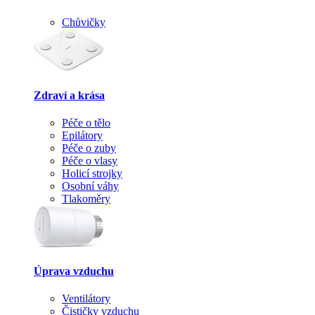
Chůvičky
Zdraví a krása
Péče o tělo
Epilátory
Péče o zuby
Péče o vlasy
Holicí strojky
Osobní váhy
Tlakoměry
Úprava vzduchu
Ventilátory
Čističky vzduchu