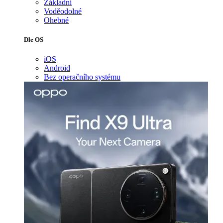
Základní
Voděodolné
Ohebné
Dle OS
iOS
Android
Bez operačního systému