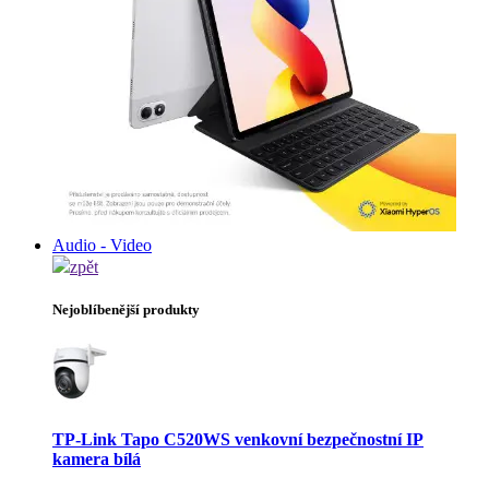
Audio - Video
zpět
Nejoblíbenější produkty
TP-Link Tapo C520WS venkovní bezpečnostní IP
kamera bílá