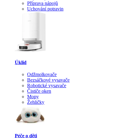
Příprava nápojů
Uchování potravin
Úklid
Odžmolkovače
Bezsáčkové vysavače
Robotické vysavače
Čističe oken
Mopy
Žehličky
Péče o děti