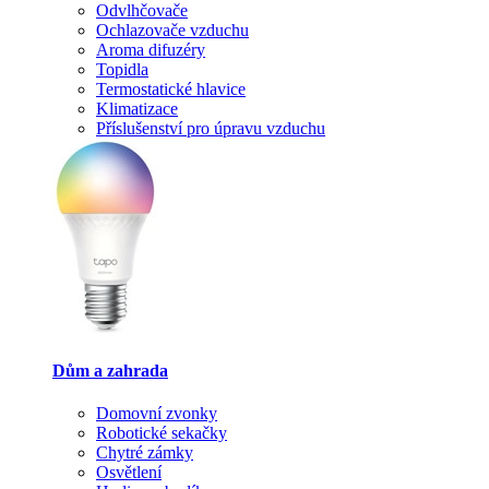
Odvlhčovače
Ochlazovače vzduchu
Aroma difuzéry
Topidla
Termostatické hlavice
Klimatizace
Příslušenství pro úpravu vzduchu
Dům a zahrada
Domovní zvonky
Robotické sekačky
Chytré zámky
Osvětlení