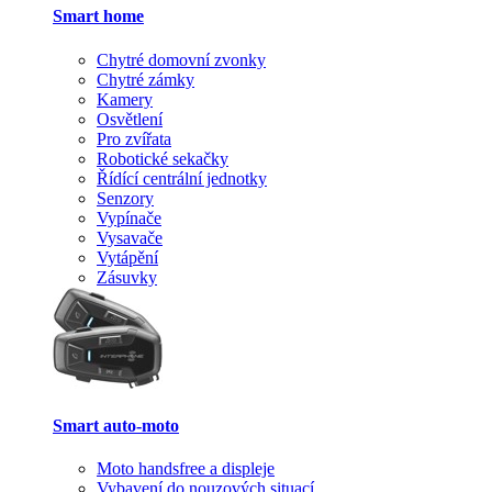
Smart home
Chytré domovní zvonky
Chytré zámky
Kamery
Osvětlení
Pro zvířata
Robotické sekačky
Řídící centrální jednotky
Senzory
Vypínače
Vysavače
Vytápění
Zásuvky
Smart auto-moto
Moto handsfree a displeje
Vybavení do nouzových situací