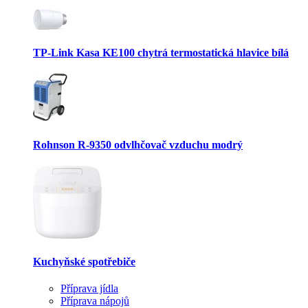
TP-Link Kasa KE100 chytrá termostatická hlavice bílá
Rohnson R-9350 odvlhčovač vzduchu modrý
Kuchyňské spotřebiče
Příprava jídla
Příprava nápojů