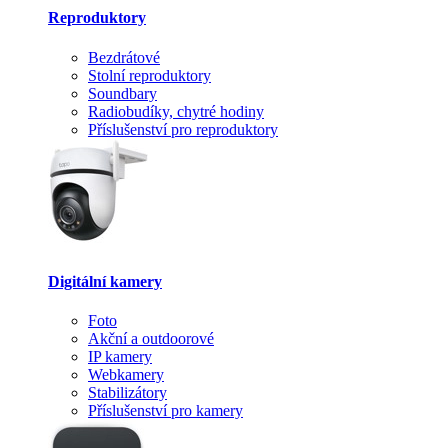
Reproduktory
Bezdrátové
Stolní reproduktory
Soundbary
Radiobudíky, chytré hodiny
Příslušenství pro reproduktory
Digitální kamery
Foto
Akční a outdoorové
IP kamery
Webkamery
Stabilizátory
Příslušenství pro kamery