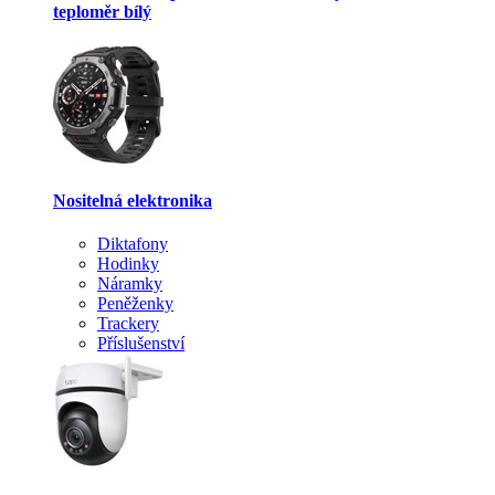
teploměr bílý
Nositelná elektronika
Diktafony
Hodinky
Náramky
Peněženky
Trackery
Příslušenství