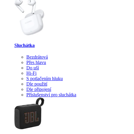
Sluchátka
Bezdrátová
Přes hlavu
Do uší
Hi-Fi
S potlačením hluku
Dle použití
Dle připojení
Příslušenství pro sluchátka