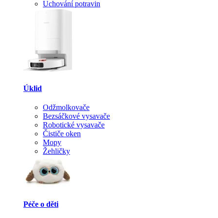
Uchování potravin
Úklid
Odžmolkovače
Bezsáčkové vysavače
Robotické vysavače
Čističe oken
Mopy
Žehličky
Péče o děti