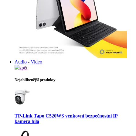
Audio - Video
zpět
Nejoblíbenější produkty
TP-Link Tapo C520WS venkovní bezpečnostní IP
kamera bílá