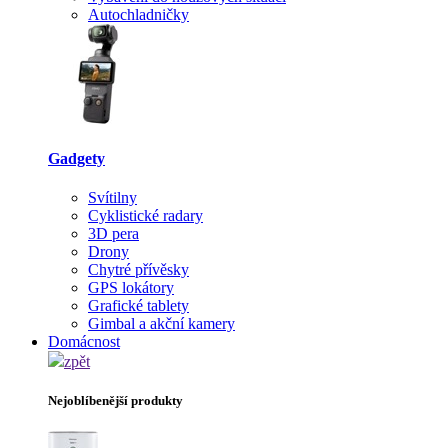
Autochladničky
Gadgety
Svítilny
Cyklistické radary
3D pera
Drony
Chytré přívěsky
GPS lokátory
Grafické tablety
Gimbal a akční kamery
Domácnost
zpět
Nejoblíbenější produkty