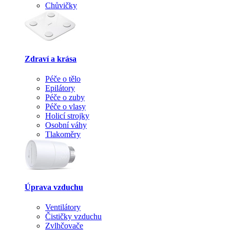
Chůvičky
Zdraví a krása
Péče o tělo
Epilátory
Péče o zuby
Péče o vlasy
Holicí strojky
Osobní váhy
Tlakoměry
Úprava vzduchu
Ventilátory
Čističky vzduchu
Zvlhčovače