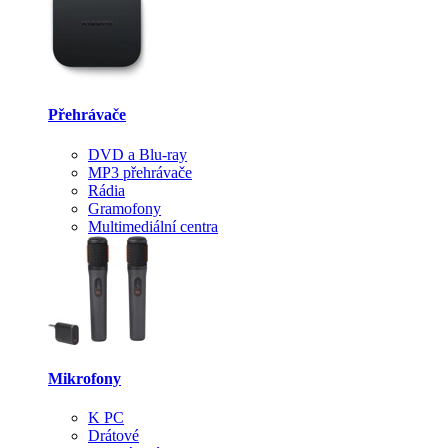
Přehrávače
DVD a Blu-ray
MP3 přehrávače
Rádia
Gramofony
Multimediální centra
Mikrofony
K PC
Drátové