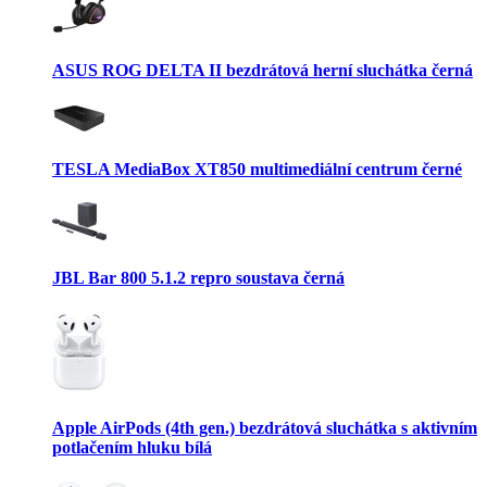
ASUS ROG DELTA II bezdrátová herní sluchátka černá
TESLA MediaBox XT850 multimediální centrum černé
JBL Bar 800 5.1.2 repro soustava černá
Apple AirPods (4th gen.) bezdrátová sluchátka s aktivním
potlačením hluku bílá