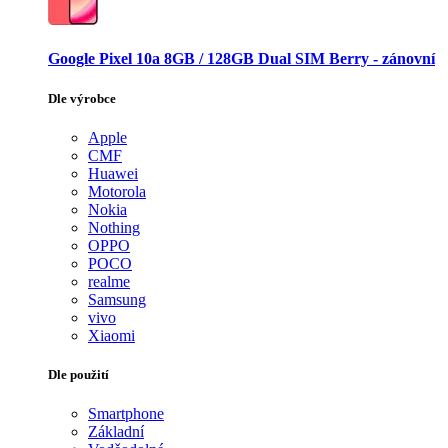
Google Pixel 10a 8GB / 128GB Dual SIM Berry - zánovní
Dle výrobce
Apple
CMF
Huawei
Motorola
Nokia
Nothing
OPPO
POCO
realme
Samsung
vivo
Xiaomi
Dle použití
Smartphone
Základní