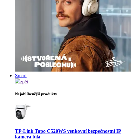
Smart
zpět
Nejoblíbenější produkty
TP-Link Tapo C520WS venkovní bezpečnostní IP
kamera bílá