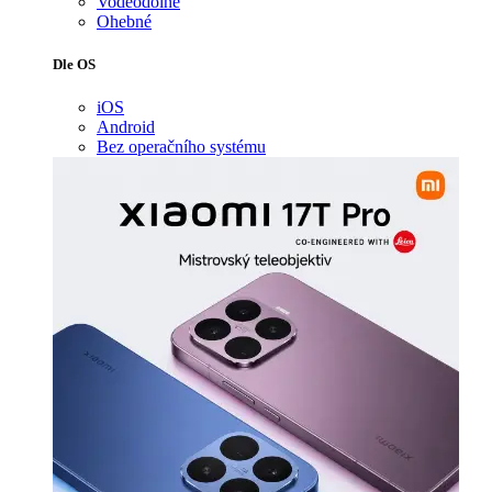
Voděodolné
Ohebné
Dle OS
iOS
Android
Bez operačního systému