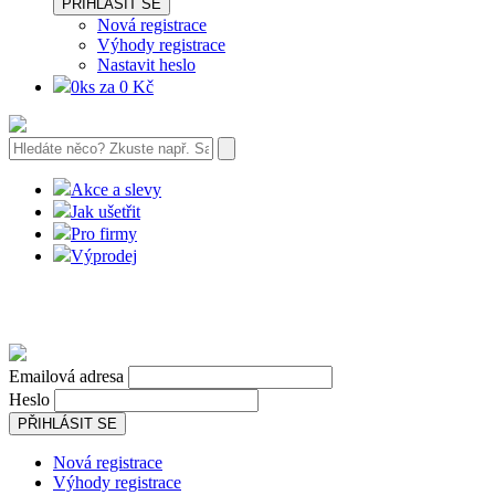
PŘIHLÁSIT SE
Nová registrace
Výhody registrace
Nastavit heslo
0ks za 0 Kč
Akce a slevy
Jak ušetřit
Pro firmy
Výprodej
Emailová adresa
Heslo
PŘIHLÁSIT SE
Nová registrace
Výhody registrace