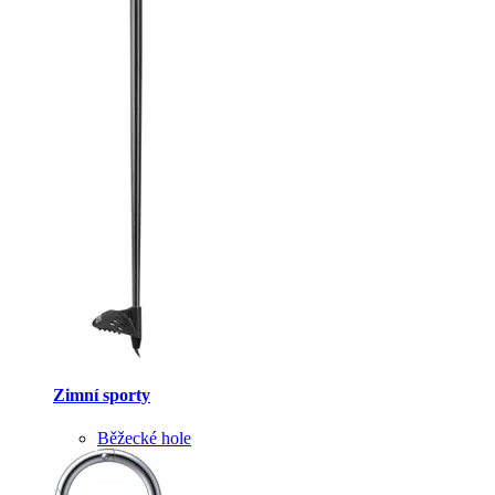
Zimní sporty
Běžecké hole