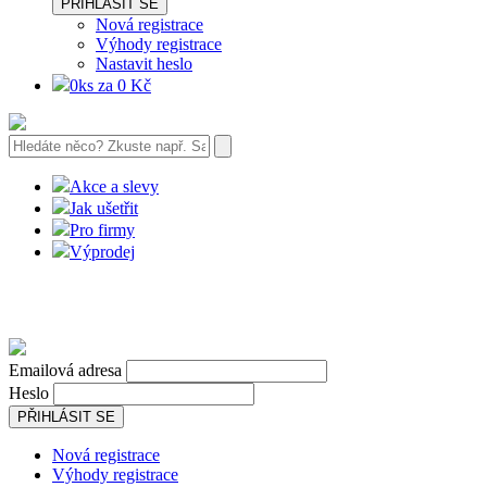
PŘIHLÁSIT SE
Nová registrace
Výhody registrace
Nastavit heslo
0ks za 0 Kč
Akce a slevy
Jak ušetřit
Pro firmy
Výprodej
Emailová adresa
Heslo
PŘIHLÁSIT SE
Nová registrace
Výhody registrace