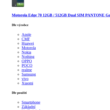
Motorola Edge 70 12GB / 512GB Dual SIM PANTONE Ga
Dle výrobce
Apple
CMF
Huawei
Motorola
Nokia
Nothing
OPPO
POCO
realme
Samsung
vivo
Xiaomi
Dle použití
Smartphone
Základní