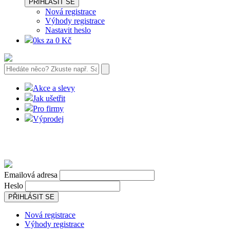
PŘIHLÁSIT SE
Nová registrace
Výhody registrace
Nastavit heslo
0ks za 0 Kč
Akce a slevy
Jak ušetřit
Pro firmy
Výprodej
Emailová adresa
Heslo
PŘIHLÁSIT SE
Nová registrace
Výhody registrace