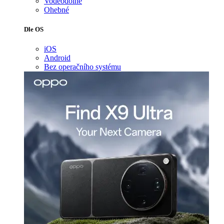
Voděodolné
Ohebné
Dle OS
iOS
Android
Bez operačního systému