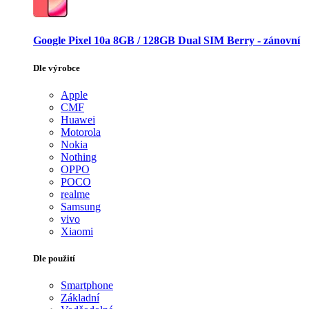
Google Pixel 10a 8GB / 128GB Dual SIM Berry - zánovní
Dle výrobce
Apple
CMF
Huawei
Motorola
Nokia
Nothing
OPPO
POCO
realme
Samsung
vivo
Xiaomi
Dle použití
Smartphone
Základní