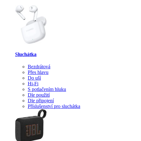
Sluchátka
Bezdrátová
Přes hlavu
Do uší
Hi-Fi
S potlačením hluku
Dle použití
Dle připojení
Příslušenství pro sluchátka