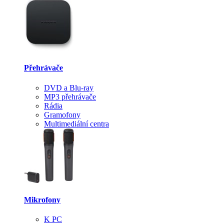
Přehrávače
DVD a Blu-ray
MP3 přehrávače
Rádia
Gramofony
Multimediální centra
Mikrofony
K PC