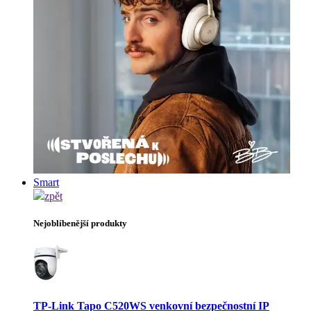
Smart
zpět
Nejoblíbenější produkty
TP-Link Tapo C520WS venkovní bezpečnostní IP