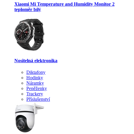
Xiaomi Mi Temperature and Humidity Monitor 2
teploměr bílý
Nositelná elektronika
Diktafony
Hodinky
Náramky
Peněženky
Trackery
Příslušenství