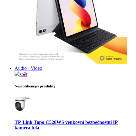
Audio - Video
zpět
Nejoblíbenější produkty
TP-Link Tapo C520WS venkovní bezpečnostní IP
kamera bílá