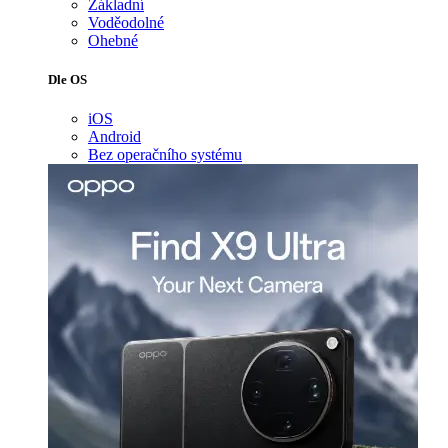
Základní
Voděodolné
Ohebné
Dle OS
iOS
Android
Bez operačního systému