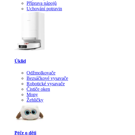
Příprava nápojů
Uchování potravin
Úklid
Odžmolkovače
Bezsáčkové vysavače
Robotické vysavače
Čističe oken
Mopy
Žehličky
Péče o děti