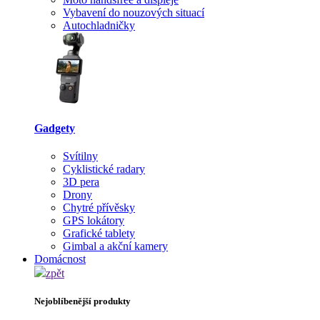
Vybavení do nouzových situací
Autochladničky
Gadgety
Svítilny
Cyklistické radary
3D pera
Drony
Chytré přívěsky
GPS lokátory
Grafické tablety
Gimbal a akční kamery
Domácnost
zpět
Nejoblíbenější produkty