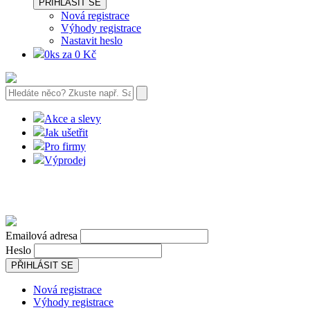
PŘIHLÁSIT SE
Nová registrace
Výhody registrace
Nastavit heslo
0ks za 0 Kč
Akce a slevy
Jak ušetřit
Pro firmy
Výprodej
Emailová adresa
Heslo
PŘIHLÁSIT SE
Nová registrace
Výhody registrace