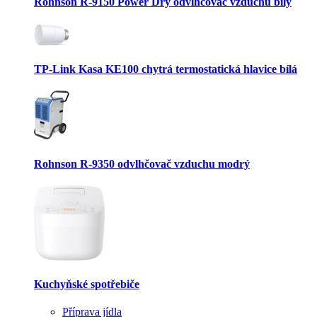
Rohnson R-9150 Power Dry odvlhčovač vzduchu bílý
TP-Link Kasa KE100 chytrá termostatická hlavice bílá
Rohnson R-9350 odvlhčovač vzduchu modrý
Kuchyňské spotřebiče
Příprava jídla