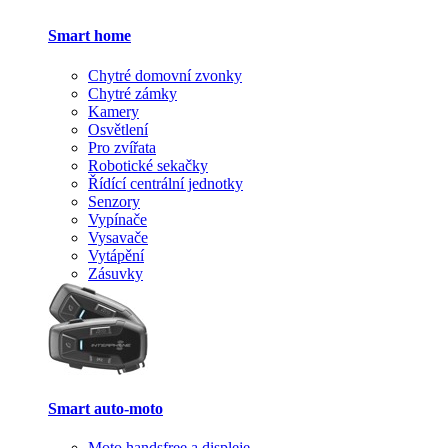
Smart home
Chytré domovní zvonky
Chytré zámky
Kamery
Osvětlení
Pro zvířata
Robotické sekačky
Řídící centrální jednotky
Senzory
Vypínače
Vysavače
Vytápění
Zásuvky
Smart auto-moto
Moto handsfree a displeje