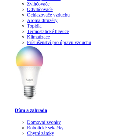
Zvlhčovače
Odvlhčovače
Ochlazovače vzduchu
Aroma difuzéry
Topidla
Termostatické hlavice
Klimatizace
Příslušenství pro úpravu vzduchu
Dům a zahrada
Domovní zvonky
Robotické sekačky
Chytré zámky