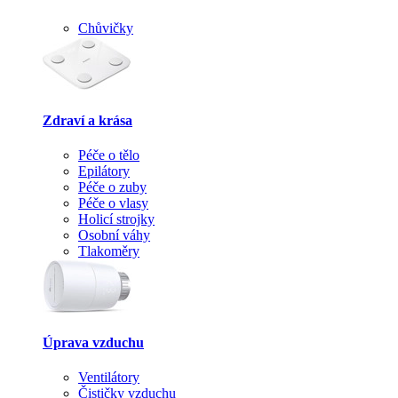
Chůvičky
Zdraví a krása
Péče o tělo
Epilátory
Péče o zuby
Péče o vlasy
Holicí strojky
Osobní váhy
Tlakoměry
Úprava vzduchu
Ventilátory
Čističky vzduchu