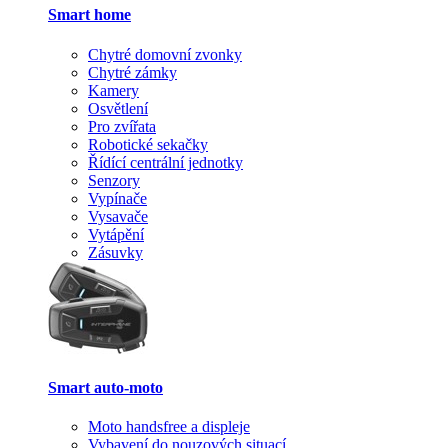
Smart home
Chytré domovní zvonky
Chytré zámky
Kamery
Osvětlení
Pro zvířata
Robotické sekačky
Řídící centrální jednotky
Senzory
Vypínače
Vysavače
Vytápění
Zásuvky
Smart auto-moto
Moto handsfree a displeje
Vybavení do nouzových situací