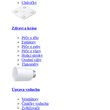
Chůvičky
Zdraví a krása
Péče o tělo
Epilátory
Péče o zuby
Péče o vlasy
Holicí strojky
Osobní váhy
Tlakoměry
Úprava vzduchu
Ventilátory
Čističky vzduchu
Zvlhčovače