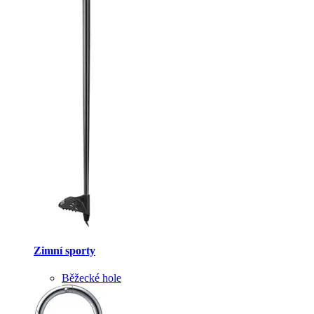
Zimní sporty
Běžecké hole