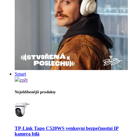
Smart
zpět
Nejoblíbenější produkty
TP-Link Tapo C520WS venkovní bezpečnostní IP
kamera bílá