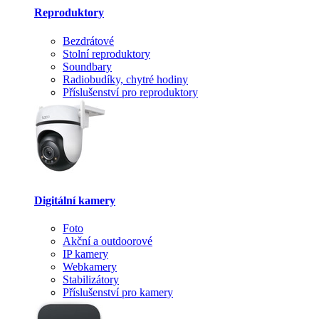
Reproduktory
Bezdrátové
Stolní reproduktory
Soundbary
Radiobudíky, chytré hodiny
Příslušenství pro reproduktory
Digitální kamery
Foto
Akční a outdoorové
IP kamery
Webkamery
Stabilizátory
Příslušenství pro kamery