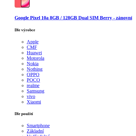
Google Pixel 10a 8GB / 128GB Dual SIM Berry - zánovní
Dle výrobce
Apple
CMF
Huawei
Motorola
Nokia
Nothing
OPPO
POCO
realme
Samsung
vivo
Xiaomi
Dle použití
Smartphone
Základní