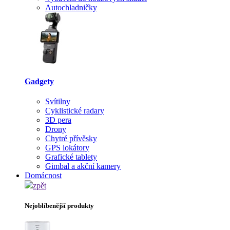
Autochladničky
Gadgety
Svítilny
Cyklistické radary
3D pera
Drony
Chytré přívěsky
GPS lokátory
Grafické tablety
Gimbal a akční kamery
Domácnost
zpět
Nejoblíbenější produkty