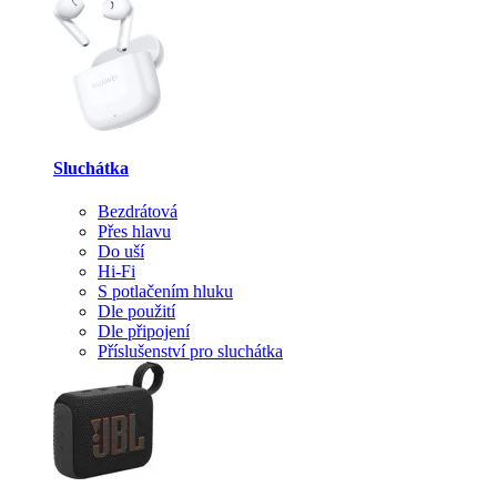
Sluchátka
Bezdrátová
Přes hlavu
Do uší
Hi-Fi
S potlačením hluku
Dle použití
Dle připojení
Příslušenství pro sluchátka