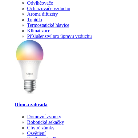
Odvlhčovače
Ochlazovače vzduchu
Aroma difuzéry
Topidla
Termostatické hlavice
Klimatizace
Příslušenství pro úpravu vzduchu
Dům a zahrada
Domovní zvonky
Robotické sekačky
Chytré zámky
Osvětlení