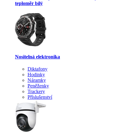
teploměr bílý
Nositelná elektronika
Diktafony
Hodinky
Náramky
Peněženky
Trackery
Příslušenství