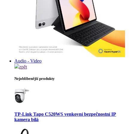
Audio - Video
zpět
Nejoblíbenější produkty
TP-Link Tapo C520WS venkovní bezpečnostní IP
kamera bílá