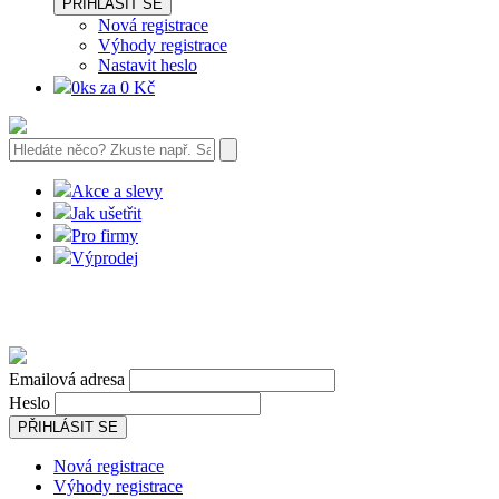
PŘIHLÁSIT SE
Nová registrace
Výhody registrace
Nastavit heslo
0ks za 0 Kč
Akce a slevy
Jak ušetřit
Pro firmy
Výprodej
Emailová adresa
Heslo
PŘIHLÁSIT SE
Nová registrace
Výhody registrace