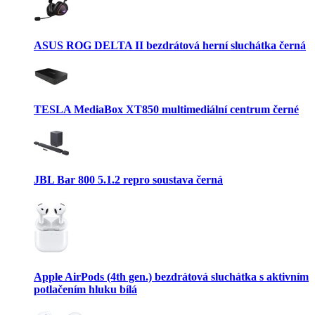
ASUS ROG DELTA II bezdrátová herní sluchátka černá
TESLA MediaBox XT850 multimediální centrum černé
JBL Bar 800 5.1.2 repro soustava černá
Apple AirPods (4th gen.) bezdrátová sluchátka s aktivním
potlačením hluku bílá