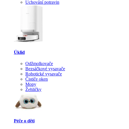
Uchování potravin
Úklid
Odžmolkovače
Bezsáčkové vysavače
Robotické vysavače
Čističe oken
Mopy
Žehličky
Péče o děti