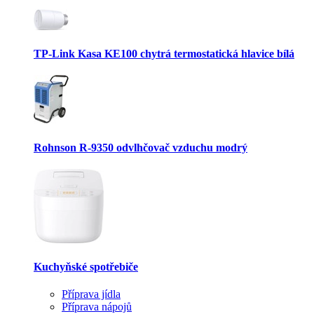
TP-Link Kasa KE100 chytrá termostatická hlavice bílá
Rohnson R-9350 odvlhčovač vzduchu modrý
Kuchyňské spotřebiče
Příprava jídla
Příprava nápojů