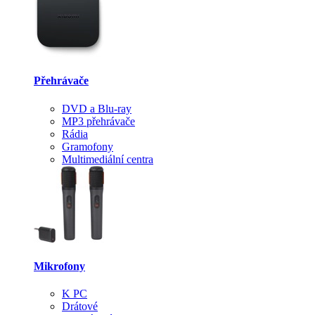
Přehrávače
DVD a Blu-ray
MP3 přehrávače
Rádia
Gramofony
Multimediální centra
Mikrofony
K PC
Drátové