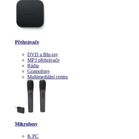
Přehrávače
DVD a Blu-ray
MP3 přehrávače
Rádia
Gramofony
Multimediální centra
Mikrofony
K PC