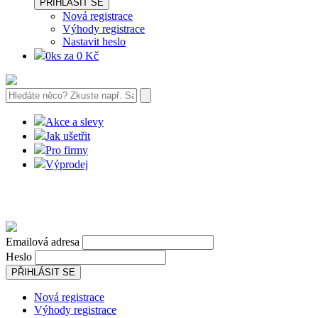
PŘIHLÁSIT SE
Nová registrace
Výhody registrace
Nastavit heslo
0ks za 0 Kč
Akce a slevy
Jak ušetřit
Pro firmy
Výprodej
Emailová adresa
Heslo
PŘIHLÁSIT SE
Nová registrace
Výhody registrace