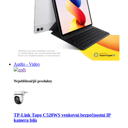
Audio - Video
zpět
Nejoblíbenější produkty
TP-Link Tapo C520WS venkovní bezpečnostní IP
kamera bílá