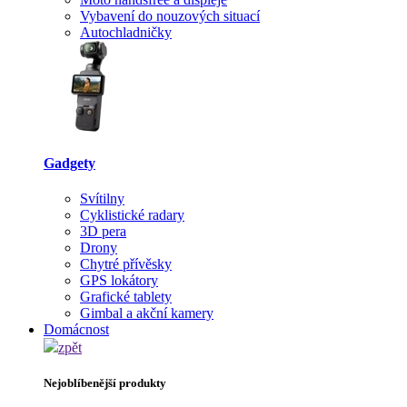
Vybavení do nouzových situací
Autochladničky
Gadgety
Svítilny
Cyklistické radary
3D pera
Drony
Chytré přívěsky
GPS lokátory
Grafické tablety
Gimbal a akční kamery
Domácnost
zpět
Nejoblíbenější produkty