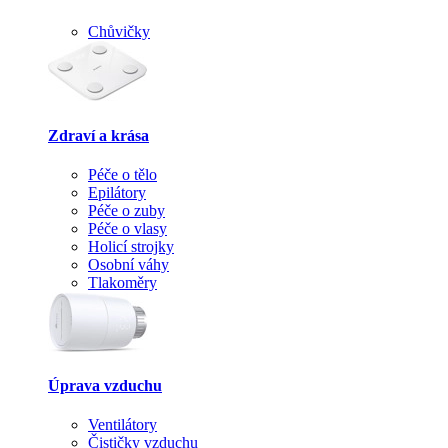
Chůvičky
Zdraví a krása
Péče o tělo
Epilátory
Péče o zuby
Péče o vlasy
Holicí strojky
Osobní váhy
Tlakoměry
Úprava vzduchu
Ventilátory
Čističky vzduchu