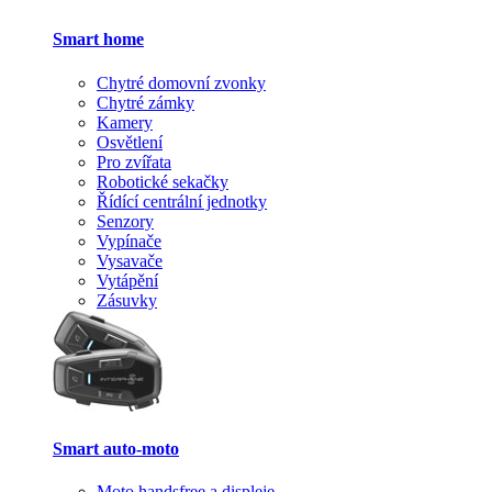
Smart home
Chytré domovní zvonky
Chytré zámky
Kamery
Osvětlení
Pro zvířata
Robotické sekačky
Řídící centrální jednotky
Senzory
Vypínače
Vysavače
Vytápění
Zásuvky
Smart auto-moto
Moto handsfree a displeje