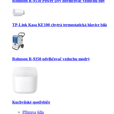
Rohnson R-9150 Power Dry odvlhčovač vzduchu bílý
TP-Link Kasa KE100 chytrá termostatická hlavice bílá
Rohnson R-9350 odvlhčovač vzduchu modrý
Kuchyňské spotřebiče
Příprava jídla