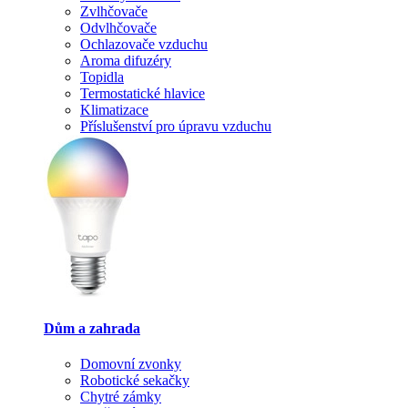
Zvlhčovače
Odvlhčovače
Ochlazovače vzduchu
Aroma difuzéry
Topidla
Termostatické hlavice
Klimatizace
Příslušenství pro úpravu vzduchu
Dům a zahrada
Domovní zvonky
Robotické sekačky
Chytré zámky