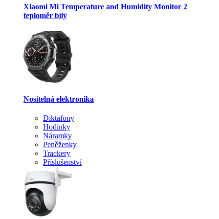
Xiaomi Mi Temperature and Humidity Monitor 2
teploměr bílý
Nositelná elektronika
Diktafony
Hodinky
Náramky
Peněženky
Trackery
Příslušenství