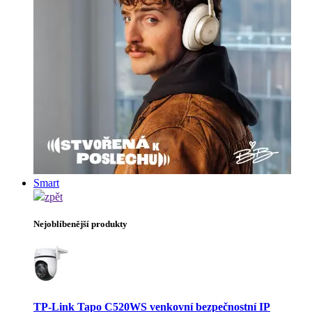
Smart
zpět
Nejoblíbenější produkty
TP-Link Tapo C520WS venkovní bezpečnostní IP