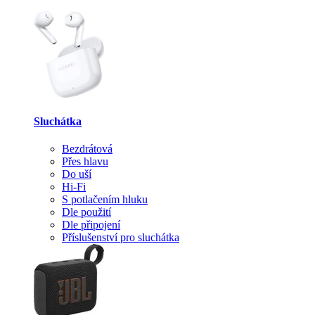
Sluchátka
Bezdrátová
Přes hlavu
Do uší
Hi-Fi
S potlačením hluku
Dle použití
Dle připojení
Příslušenství pro sluchátka