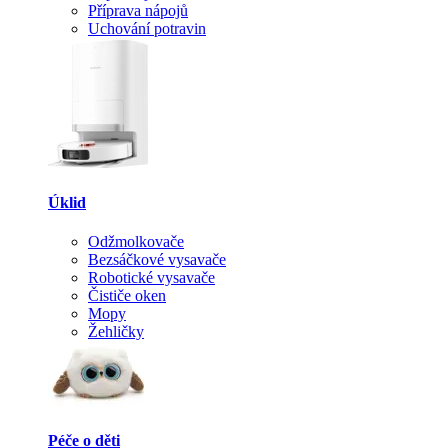
Příprava nápojů
Uchování potravin
Úklid
Odžmolkovače
Bezsáčkové vysavače
Robotické vysavače
Čističe oken
Mopy
Žehličky
Péče o děti