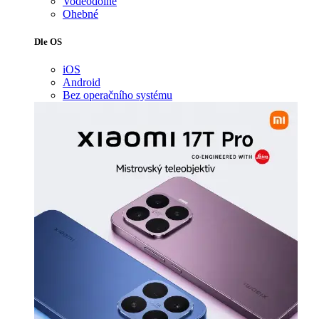
Voděodolné
Ohebné
Dle OS
iOS
Android
Bez operačního systému