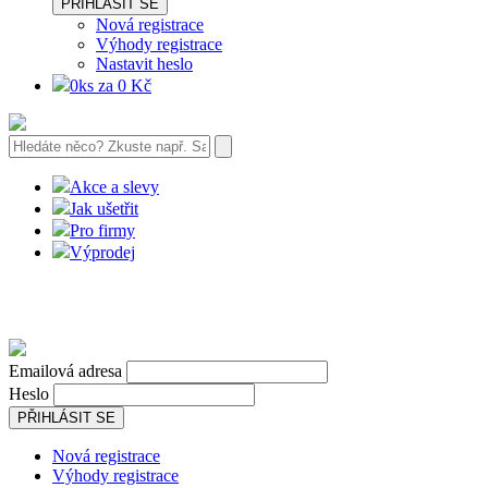
PŘIHLÁSIT SE
Nová registrace
Výhody registrace
Nastavit heslo
0ks za 0 Kč
Akce a slevy
Jak ušetřit
Pro firmy
Výprodej
Emailová adresa
Heslo
PŘIHLÁSIT SE
Nová registrace
Výhody registrace