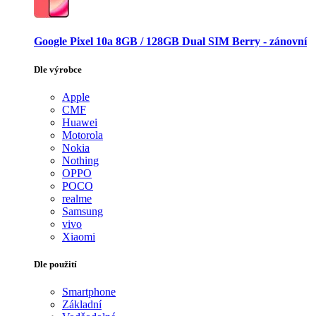
Google Pixel 10a 8GB / 128GB Dual SIM Berry - zánovní
Dle výrobce
Apple
CMF
Huawei
Motorola
Nokia
Nothing
OPPO
POCO
realme
Samsung
vivo
Xiaomi
Dle použití
Smartphone
Základní