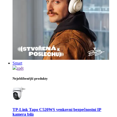
Smart
zpět
Nejoblíbenější produkty
TP-Link Tapo C520WS venkovní bezpečnostní IP
kamera bílá