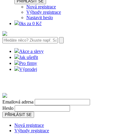
PŘIHLÁSIT SE
Nová registrace
Výhody registrace
Nastavit heslo
0ks za 0 Kč
Akce a slevy
Jak ušetřit
Pro firmy
Výprodej
Emailová adresa
Heslo
PŘIHLÁSIT SE
Nová registrace
Výhody registrace