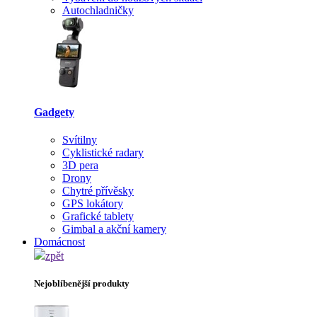
Autochladničky
Gadgety
Svítilny
Cyklistické radary
3D pera
Drony
Chytré přívěsky
GPS lokátory
Grafické tablety
Gimbal a akční kamery
Domácnost
zpět
Nejoblíbenější produkty