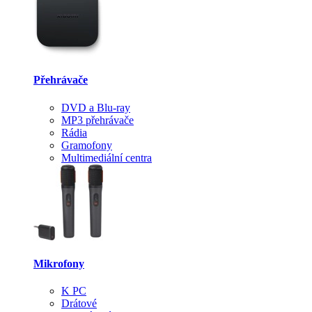
Přehrávače
DVD a Blu-ray
MP3 přehrávače
Rádia
Gramofony
Multimediální centra
Mikrofony
K PC
Drátové