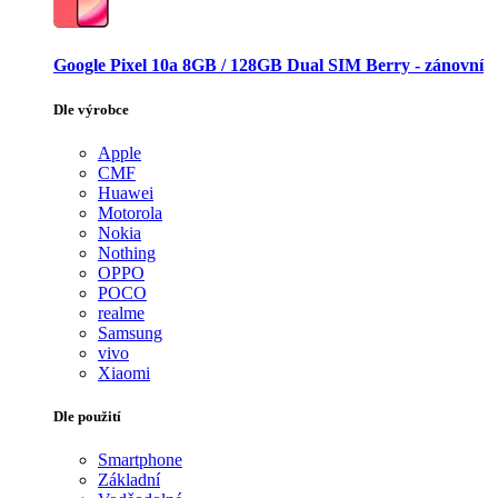
Google Pixel 10a 8GB / 128GB Dual SIM Berry - zánovní
Dle výrobce
Apple
CMF
Huawei
Motorola
Nokia
Nothing
OPPO
POCO
realme
Samsung
vivo
Xiaomi
Dle použití
Smartphone
Základní