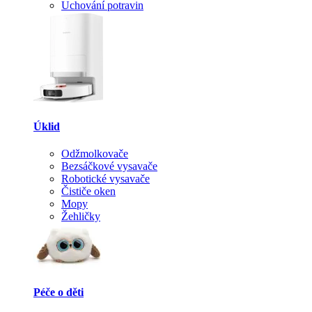
Uchování potravin
Úklid
Odžmolkovače
Bezsáčkové vysavače
Robotické vysavače
Čističe oken
Mopy
Žehličky
Péče o děti