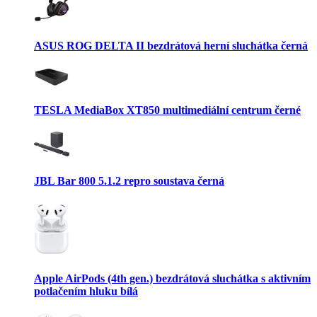
ASUS ROG DELTA II bezdrátová herní sluchátka černá
TESLA MediaBox XT850 multimediální centrum černé
JBL Bar 800 5.1.2 repro soustava černá
Apple AirPods (4th gen.) bezdrátová sluchátka s aktivním
potlačením hluku bílá