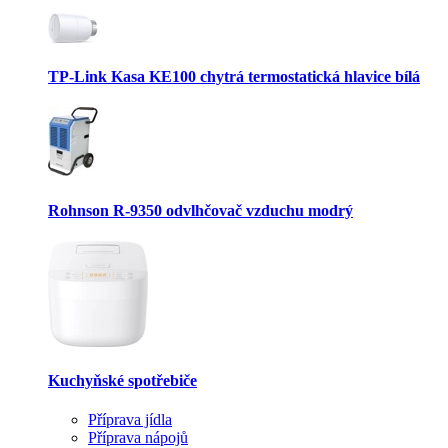
TP-Link Kasa KE100 chytrá termostatická hlavice bílá
Rohnson R-9350 odvlhčovač vzduchu modrý
Kuchyňské spotřebiče
Příprava jídla
Příprava nápojů