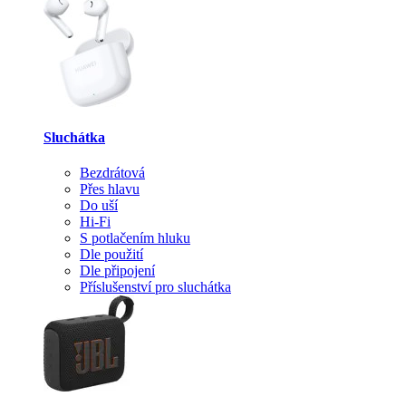
Sluchátka
Bezdrátová
Přes hlavu
Do uší
Hi-Fi
S potlačením hluku
Dle použití
Dle připojení
Příslušenství pro sluchátka