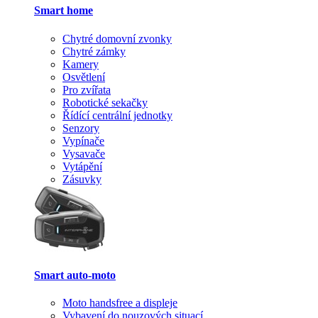
Smart home
Chytré domovní zvonky
Chytré zámky
Kamery
Osvětlení
Pro zvířata
Robotické sekačky
Řídící centrální jednotky
Senzory
Vypínače
Vysavače
Vytápění
Zásuvky
Smart auto-moto
Moto handsfree a displeje
Vybavení do nouzových situací