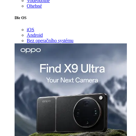
Voděodolné
Ohebné
Dle OS
iOS
Android
Bez operačního systému