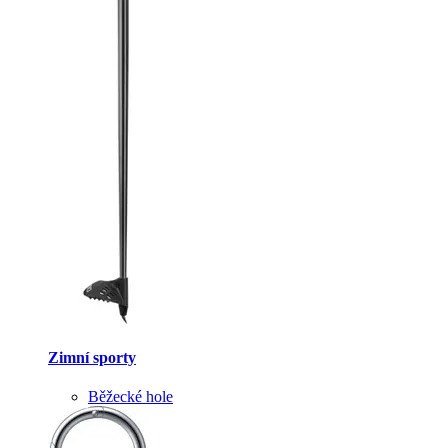
Zimní sporty
Běžecké hole