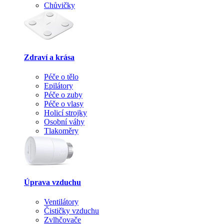
Chůvičky
Zdraví a krása
Péče o tělo
Epilátory
Péče o zuby
Péče o vlasy
Holicí strojky
Osobní váhy
Tlakoměry
Úprava vzduchu
Ventilátory
Čističky vzduchu
Zvlhčovače