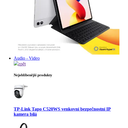
Audio - Video
zpět
Nejoblíbenější produkty
TP-Link Tapo C520WS venkovní bezpečnostní IP
kamera bílá