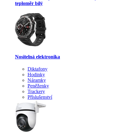
teploměr bílý
Nositelná elektronika
Diktafony
Hodinky
Náramky
Peněženky
Trackery
Příslušenství