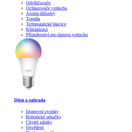
Odvlhčovače
Ochlazovače vzduchu
Aroma difuzéry
Topidla
Termostatické hlavice
Klimatizace
Příslušenství pro úpravu vzduchu
Dům a zahrada
Domovní zvonky
Robotické sekačky
Chytré zámky
Osvětlení