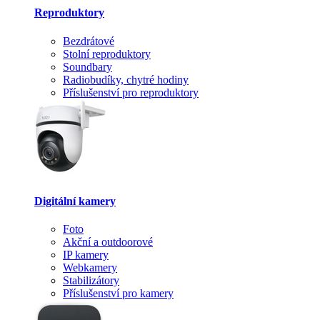
Reproduktory
Bezdrátové
Stolní reproduktory
Soundbary
Radiobudíky, chytré hodiny
Příslušenství pro reproduktory
Digitální kamery
Foto
Akční a outdoorové
IP kamery
Webkamery
Stabilizátory
Příslušenství pro kamery