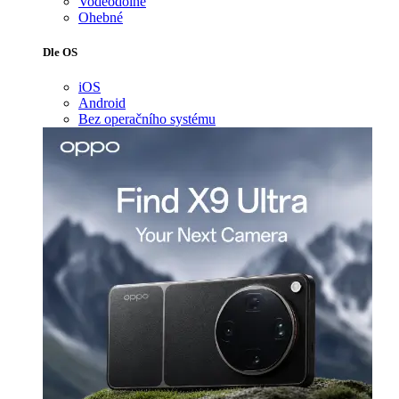
Voděodolné
Ohebné
Dle OS
iOS
Android
Bez operačního systému