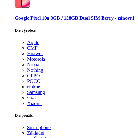
Google Pixel 10a 8GB / 128GB Dual SIM Berry - zánovní
Dle výrobce
Apple
CMF
Huawei
Motorola
Nokia
Nothing
OPPO
POCO
realme
Samsung
vivo
Xiaomi
Dle použití
Smartphone
Základní