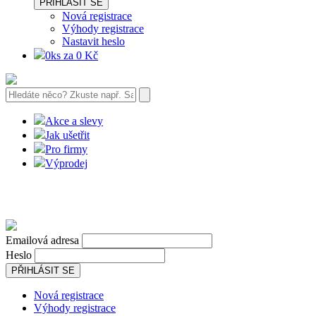
PŘIHLÁSIT SE
Nová registrace
Výhody registrace
Nastavit heslo
0ks za 0 Kč
Akce a slevy
Jak ušetřit
Pro firmy
Výprodej
Emailová adresa
Heslo
PŘIHLÁSIT SE
Nová registrace
Výhody registrace