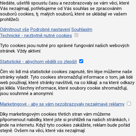
hledáte, ušetřili spoustu času a nezobrazovaly se vám věci, které
Vás nezajímají, potřebujeme od Vás souhlas se zpracováním
souborů cookies, tj. malých souborů, které se ukládají ve vašem
prohlížeči.
Odmítnout vše
Podrobné nastavení
Souhlasím
Technické - nezbytně nutné cookies
Tyto cookies jsou nutné pro správné fungování našich webových
stránek. Vždy aktivní.
Statistické - abychom věděli co zlepšit
Čím víc lidí má statistické cookies zapnuté, tím lépe můžeme naše
stránky vyladit. Tyto cookies shromažďují informace o tom, jak lidé
web používají, které stránky navštívili, na co klikají. a na které odkazy
jsi klikla. Všechny informace, které soubory cookie shromažďují,
jsou souhrnné a anonymní.
Marketingové - aby se vám nezobrazovaly nezajímavé reklamy
Díky marketingovým cookies třetích stran vám můžeme
připomenout nabídky, které jste si prohlíželi na našich stránkách, i
jinde na internetu. Když tyto cookies zakážete, reklam bude pořád
stejně. Ovšem na věci, které vás nezajímají.