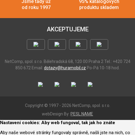
Jsme tady už
95% katalogových
od roku 1997
produktu skladem
AKCEPTUJEME
NetComp, spol. s r.o.
Bělehradská 68, 120 00 Praha 2
Tel.: +420 724
850 672
Email:
dotazy@huramobil.cz
Po-Pá 10-18 hod.
Copyright © 1997 - 2026 NetComp, spol. s r.o.
webDesign By:
PESL.NAME
Nastavení cookies: Aby web fungoval, tak jak ho znáte
Aby naše webové stránky fungovaly správně, našli jste na nich, co