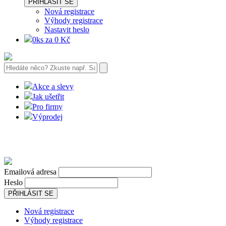
PŘIHLÁSIT SE
Nová registrace
Výhody registrace
Nastavit heslo
0ks za 0 Kč
Akce a slevy
Jak ušetřit
Pro firmy
Výprodej
Emailová adresa
Heslo
PŘIHLÁSIT SE
Nová registrace
Výhody registrace