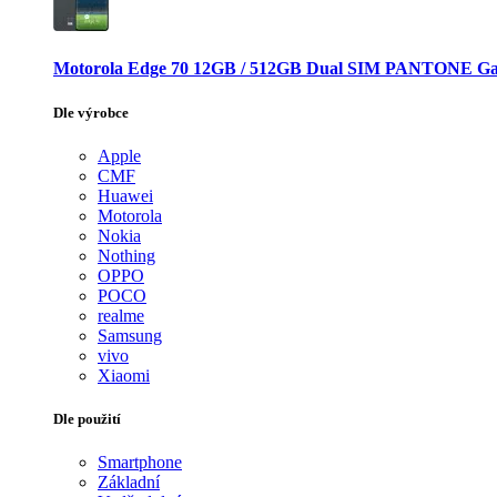
Motorola Edge 70 12GB / 512GB Dual SIM PANTONE Ga
Dle výrobce
Apple
CMF
Huawei
Motorola
Nokia
Nothing
OPPO
POCO
realme
Samsung
vivo
Xiaomi
Dle použití
Smartphone
Základní