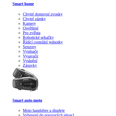
Smart home
Chytré domovní zvonky
Chytré zámky
Kamery
Osvětlení
Pro zvířata
Robotické sekačky
Řídící centrální jednotky
Senzory
Vypínače
Vysavače
Vytápění
Zásuvky
Smart auto-moto
Moto handsfree a displeje
Vybavení do nouzových situací