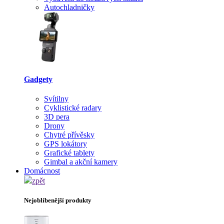
Autochladničky
Gadgety
Svítilny
Cyklistické radary
3D pera
Drony
Chytré přívěsky
GPS lokátory
Grafické tablety
Gimbal a akční kamery
Domácnost
zpět
Nejoblíbenější produkty