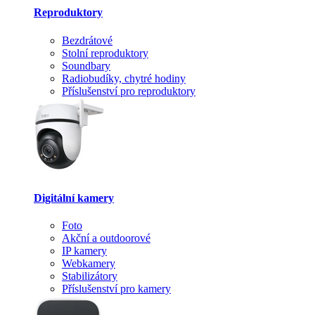
Reproduktory
Bezdrátové
Stolní reproduktory
Soundbary
Radiobudíky, chytré hodiny
Příslušenství pro reproduktory
Digitální kamery
Foto
Akční a outdoorové
IP kamery
Webkamery
Stabilizátory
Příslušenství pro kamery