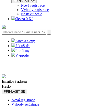
PŘIHLÁSIT SE
Nová registrace
Výhody registrace
Nastavit heslo
0ks za 0 Kč
Akce a slevy
Jak ušetřit
Pro firmy
Výprodej
Emailová adresa
Heslo
PŘIHLÁSIT SE
Nová registrace
Výhody registrace