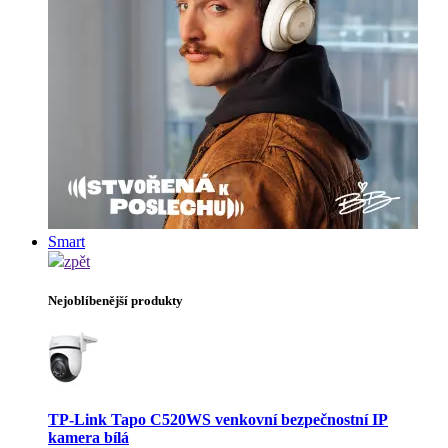
Smart
zpět
Nejoblíbenější produkty
TP-Link Tapo C520WS venkovní bezpečnostní IP
kamera bílá