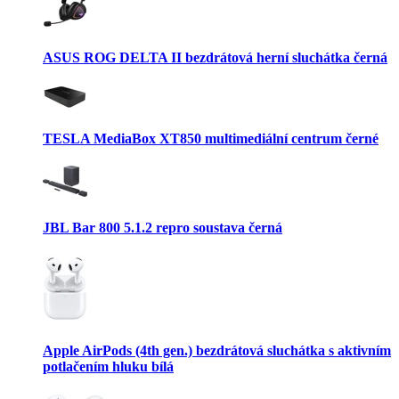
ASUS ROG DELTA II bezdrátová herní sluchátka černá
TESLA MediaBox XT850 multimediální centrum černé
JBL Bar 800 5.1.2 repro soustava černá
Apple AirPods (4th gen.) bezdrátová sluchátka s aktivním
potlačením hluku bílá