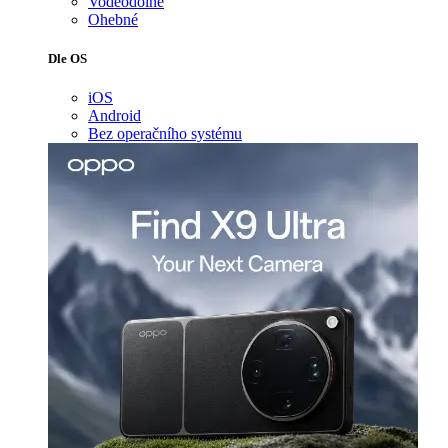
Voděodolné
Ohebné
Dle OS
iOS
Android
Bez operačního systému