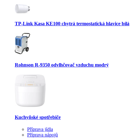
TP-Link Kasa KE100 chytrá termostatická hlavice bílá
Rohnson R-9350 odvlhčovač vzduchu modrý
Kuchyňské spotřebiče
Příprava jídla
Příprava nápojů