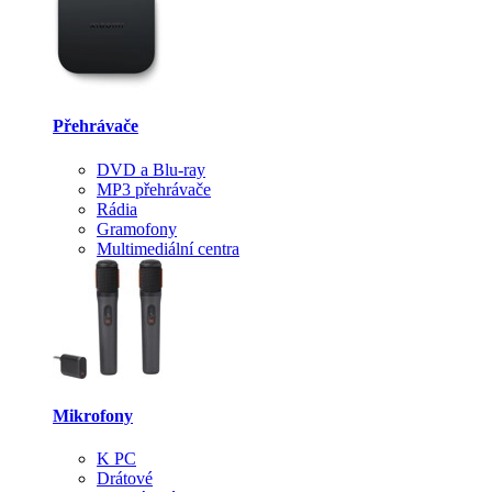
Přehrávače
DVD a Blu-ray
MP3 přehrávače
Rádia
Gramofony
Multimediální centra
Mikrofony
K PC
Drátové