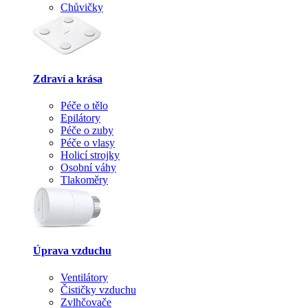
Chůvičky
Zdraví a krása
Péče o tělo
Epilátory
Péče o zuby
Péče o vlasy
Holicí strojky
Osobní váhy
Tlakoměry
Úprava vzduchu
Ventilátory
Čističky vzduchu
Zvlhčovače