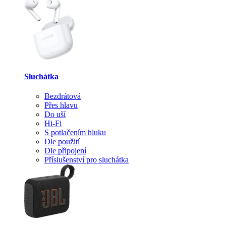
Sluchátka
Bezdrátová
Přes hlavu
Do uší
Hi-Fi
S potlačením hluku
Dle použití
Dle připojení
Příslušenství pro sluchátka