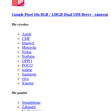
Google Pixel 10a 8GB / 128GB Dual SIM Berry - zánovní
Dle výrobce
Apple
CMF
Huawei
Motorola
Nokia
Nothing
OPPO
POCO
realme
Samsung
vivo
Xiaomi
Dle použití
Smartphone
Základní