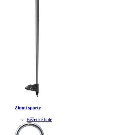
Zimní sporty
Běžecké hole