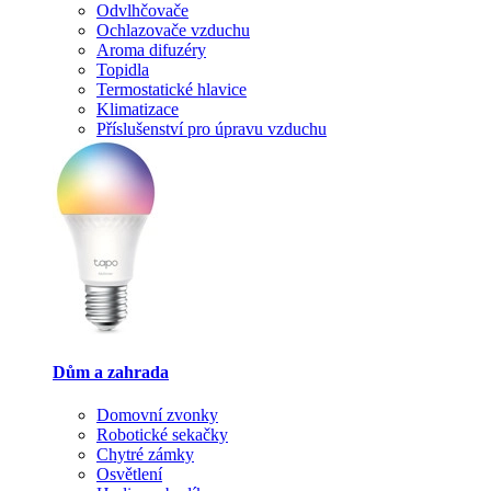
Odvlhčovače
Ochlazovače vzduchu
Aroma difuzéry
Topidla
Termostatické hlavice
Klimatizace
Příslušenství pro úpravu vzduchu
Dům a zahrada
Domovní zvonky
Robotické sekačky
Chytré zámky
Osvětlení