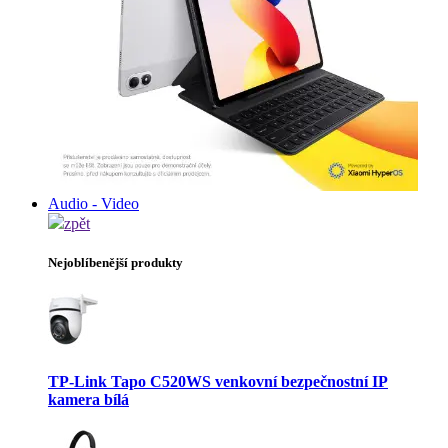
Audio - Video
zpět
Nejoblíbenější produkty
TP-Link Tapo C520WS venkovní bezpečnostní IP
kamera bílá