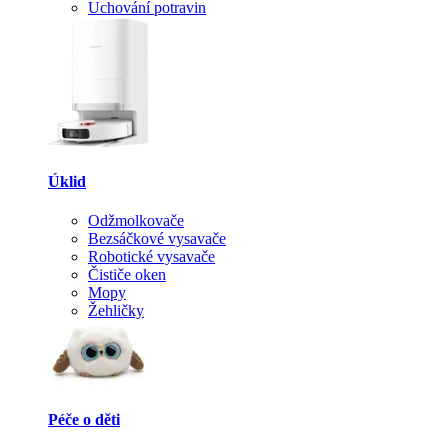
Uchování potravin
Úklid
Odžmolkovače
Bezsáčkové vysavače
Robotické vysavače
Čističe oken
Mopy
Žehličky
Péče o děti