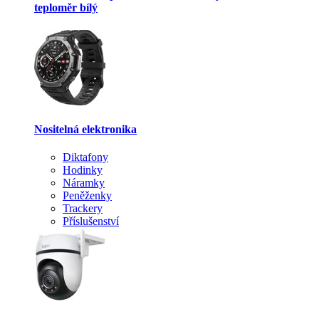
teploměr bílý
Nositelná elektronika
Diktafony
Hodinky
Náramky
Peněženky
Trackery
Příslušenství