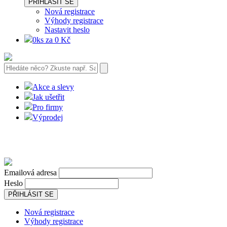
PŘIHLÁSIT SE
Nová registrace
Výhody registrace
Nastavit heslo
0ks za 0 Kč
Akce a slevy
Jak ušetřit
Pro firmy
Výprodej
Emailová adresa
Heslo
PŘIHLÁSIT SE
Nová registrace
Výhody registrace