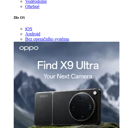
Voděodolné
Ohebné
Dle OS
iOS
Android
Bez operačního systému