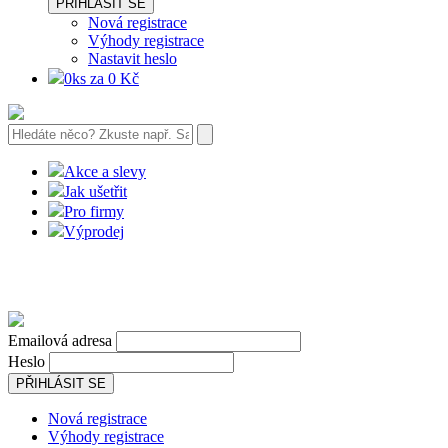
PŘIHLÁSIT SE
Nová registrace
Výhody registrace
Nastavit heslo
0ks za 0 Kč
Akce a slevy
Jak ušetřit
Pro firmy
Výprodej
Emailová adresa
Heslo
PŘIHLÁSIT SE
Nová registrace
Výhody registrace