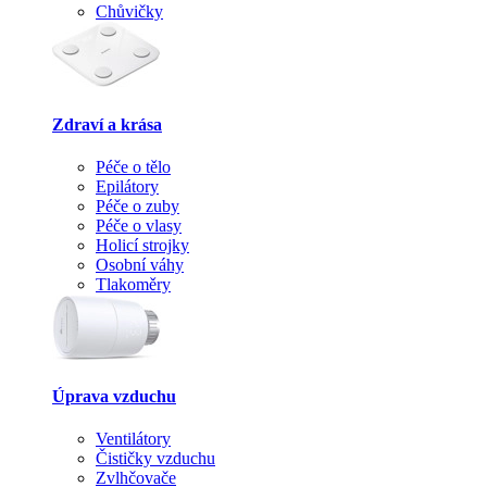
Chůvičky
Zdraví a krása
Péče o tělo
Epilátory
Péče o zuby
Péče o vlasy
Holicí strojky
Osobní váhy
Tlakoměry
Úprava vzduchu
Ventilátory
Čističky vzduchu
Zvlhčovače