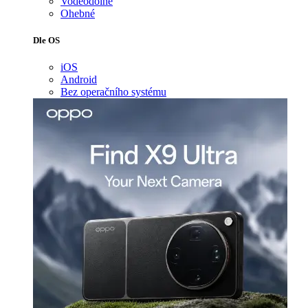
Voděodolné
Ohebné
Dle OS
iOS
Android
Bez operačního systému