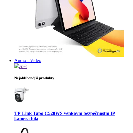
Audio - Video
zpět
Nejoblíbenější produkty
TP-Link Tapo C520WS venkovní bezpečnostní IP
kamera bílá