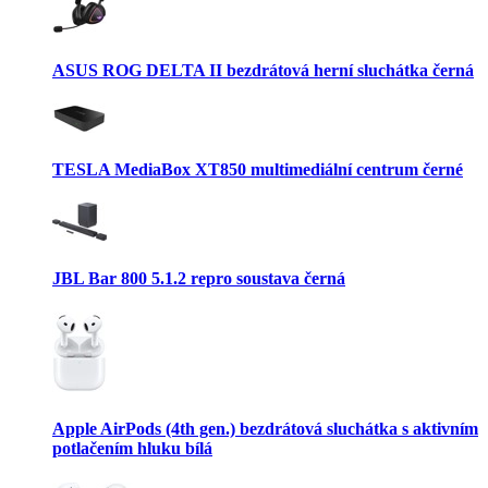
ASUS ROG DELTA II bezdrátová herní sluchátka černá
TESLA MediaBox XT850 multimediální centrum černé
JBL Bar 800 5.1.2 repro soustava černá
Apple AirPods (4th gen.) bezdrátová sluchátka s aktivním
potlačením hluku bílá