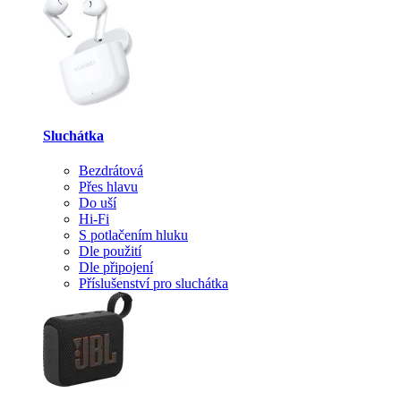
Sluchátka
Bezdrátová
Přes hlavu
Do uší
Hi-Fi
S potlačením hluku
Dle použití
Dle připojení
Příslušenství pro sluchátka