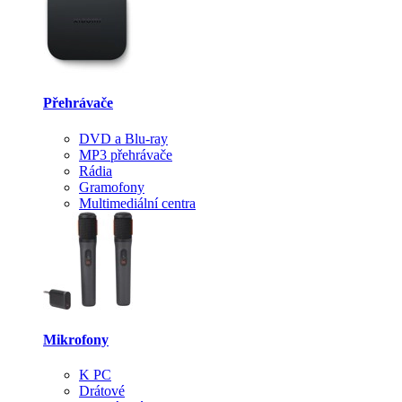
Přehrávače
DVD a Blu-ray
MP3 přehrávače
Rádia
Gramofony
Multimediální centra
Mikrofony
K PC
Drátové