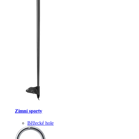
Zimní sporty
Běžecké hole