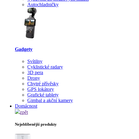
Autochladničky
Gadgety
Svítilny
Cyklistické radary
3D pera
Drony
Chytré přívěsky
GPS lokátory
Grafické tablety
Gimbal a akční kamery
Domácnost
zpět
Nejoblíbenější produkty