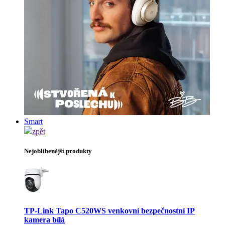
Smart
zpět
Nejoblíbenější produkty
TP-Link Tapo C520WS venkovní bezpečnostní IP
kamera bílá