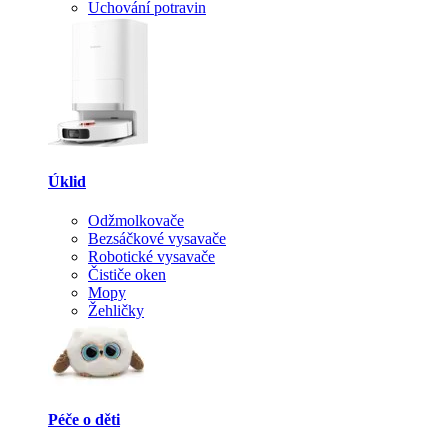
Uchování potravin
Úklid
Odžmolkovače
Bezsáčkové vysavače
Robotické vysavače
Čističe oken
Mopy
Žehličky
Péče o děti