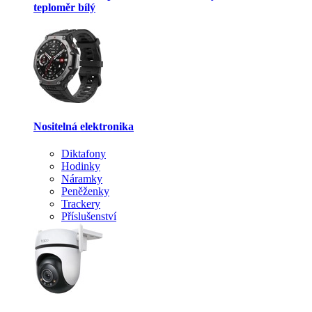
teploměr bílý
Nositelná elektronika
Diktafony
Hodinky
Náramky
Peněženky
Trackery
Příslušenství