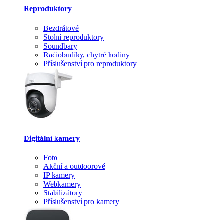
Reproduktory
Bezdrátové
Stolní reproduktory
Soundbary
Radiobudíky, chytré hodiny
Příslušenství pro reproduktory
Digitální kamery
Foto
Akční a outdoorové
IP kamery
Webkamery
Stabilizátory
Příslušenství pro kamery