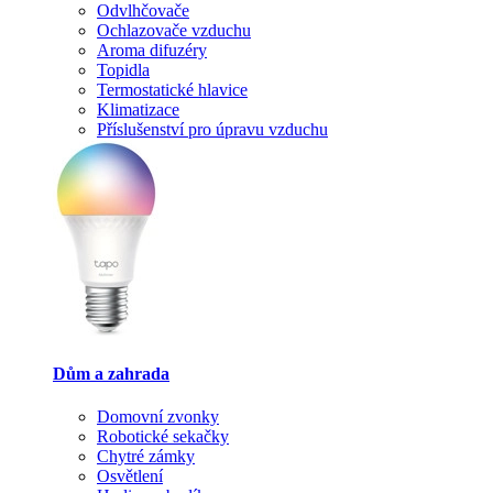
Odvlhčovače
Ochlazovače vzduchu
Aroma difuzéry
Topidla
Termostatické hlavice
Klimatizace
Příslušenství pro úpravu vzduchu
Dům a zahrada
Domovní zvonky
Robotické sekačky
Chytré zámky
Osvětlení