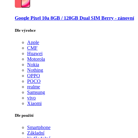
Google Pixel 10a 8GB / 128GB Dual SIM Berry - zánovní
Dle výrobce
Apple
CMF
Huawei
Motorola
Nokia
Nothing
OPPO
POCO
realme
Samsung
vivo
Xiaomi
Dle použití
Smartphone
Základní