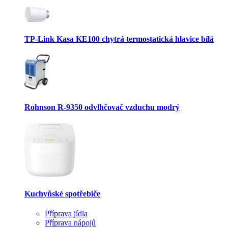
TP-Link Kasa KE100 chytrá termostatická hlavice bílá
Rohnson R-9350 odvlhčovač vzduchu modrý
Kuchyňské spotřebiče
Příprava jídla
Příprava nápojů