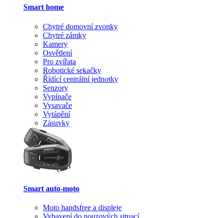
Smart home
Chytré domovní zvonky
Chytré zámky
Kamery
Osvětlení
Pro zvířata
Robotické sekačky
Řídící centrální jednotky
Senzory
Vypínače
Vysavače
Vytápění
Zásuvky
Smart auto-moto
Moto handsfree a displeje
Vybavení do nouzových situací