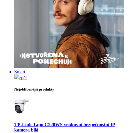
Smart
zpět
Nejoblíbenější produkty
TP-Link Tapo C520WS venkovní bezpečnostní IP
kamera bílá