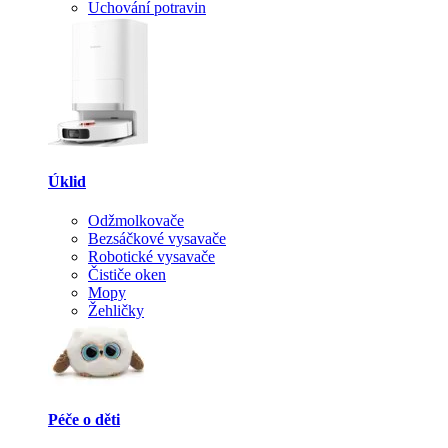
Uchování potravin
Úklid
Odžmolkovače
Bezsáčkové vysavače
Robotické vysavače
Čističe oken
Mopy
Žehličky
Péče o děti