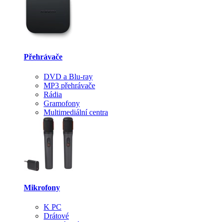
Přehrávače
DVD a Blu-ray
MP3 přehrávače
Rádia
Gramofony
Multimediální centra
Mikrofony
K PC
Drátové