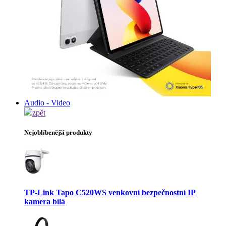
Audio - Video
zpět
Nejoblíbenější produkty
TP-Link Tapo C520WS venkovní bezpečnostní IP
kamera bílá