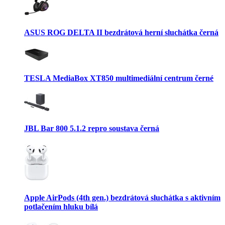
ASUS ROG DELTA II bezdrátová herní sluchátka černá
TESLA MediaBox XT850 multimediální centrum černé
JBL Bar 800 5.1.2 repro soustava černá
Apple AirPods (4th gen.) bezdrátová sluchátka s aktivním
potlačením hluku bílá