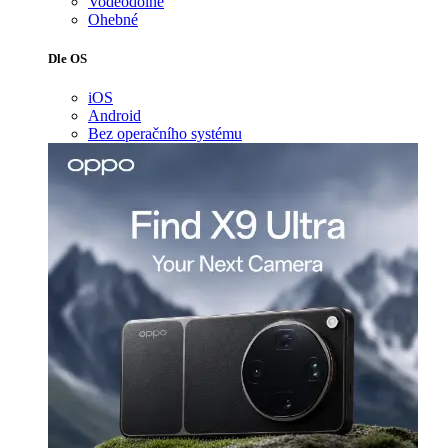
Voděodolné
Ohebné
Dle OS
iOS
Android
Bez operačního systému