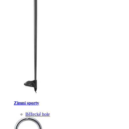
Zimní sporty
Běžecké hole