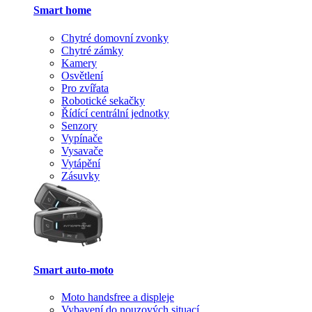
Smart home
Chytré domovní zvonky
Chytré zámky
Kamery
Osvětlení
Pro zvířata
Robotické sekačky
Řídící centrální jednotky
Senzory
Vypínače
Vysavače
Vytápění
Zásuvky
Smart auto-moto
Moto handsfree a displeje
Vybavení do nouzových situací