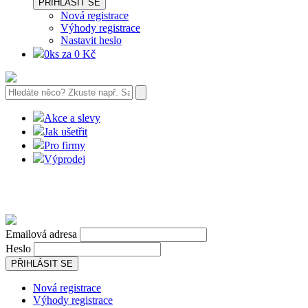
PŘIHLÁSIT SE
Nová registrace
Výhody registrace
Nastavit heslo
0ks za 0 Kč
Akce a slevy
Jak ušetřit
Pro firmy
Výprodej
Emailová adresa
Heslo
PŘIHLÁSIT SE
Nová registrace
Výhody registrace