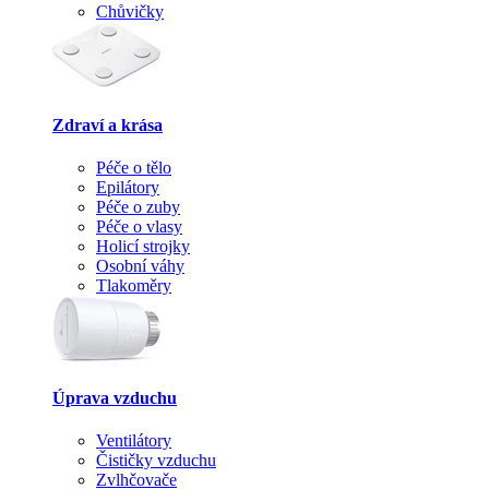
Chůvičky
Zdraví a krása
Péče o tělo
Epilátory
Péče o zuby
Péče o vlasy
Holicí strojky
Osobní váhy
Tlakoměry
Úprava vzduchu
Ventilátory
Čističky vzduchu
Zvlhčovače