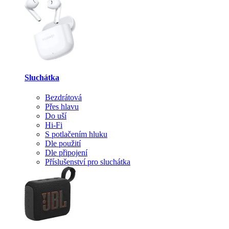
Sluchátka
Bezdrátová
Přes hlavu
Do uší
Hi-Fi
S potlačením hluku
Dle použití
Dle připojení
Příslušenství pro sluchátka