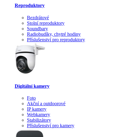
Reproduktory
Bezdrátové
Stolní reproduktory
Soundbary
Radiobudíky, chytré hodiny
Příslušenství pro reproduktory
Digitální kamery
Foto
Akční a outdoorové
IP kamery
Webkamery
Stabilizátory
Příslušenství pro kamery