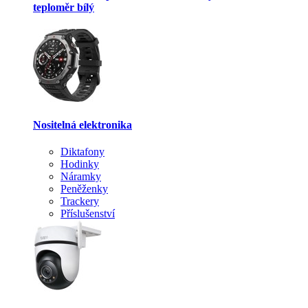
teploměr bílý
Nositelná elektronika
Diktafony
Hodinky
Náramky
Peněženky
Trackery
Příslušenství