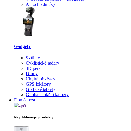
Autochladničky
Gadgety
Svítilny
Cyklistické radary
3D pera
Drony
Chytré přívěsky
GPS lokátory
Grafické tablety
Gimbal a akční kamery
Domácnost
zpět
Nejoblíbenější produkty