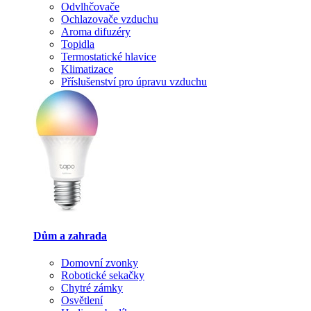
Odvlhčovače
Ochlazovače vzduchu
Aroma difuzéry
Topidla
Termostatické hlavice
Klimatizace
Příslušenství pro úpravu vzduchu
Dům a zahrada
Domovní zvonky
Robotické sekačky
Chytré zámky
Osvětlení