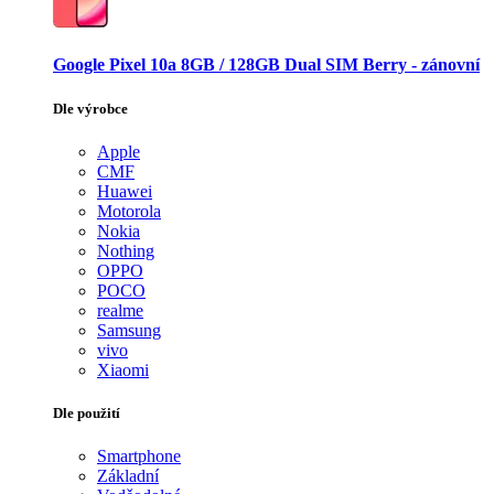
Google Pixel 10a 8GB / 128GB Dual SIM Berry - zánovní
Dle výrobce
Apple
CMF
Huawei
Motorola
Nokia
Nothing
OPPO
POCO
realme
Samsung
vivo
Xiaomi
Dle použití
Smartphone
Základní