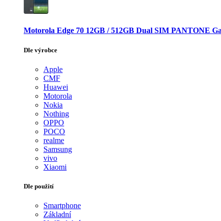
Motorola Edge 70 12GB / 512GB Dual SIM PANTONE Ga
Dle výrobce
Apple
CMF
Huawei
Motorola
Nokia
Nothing
OPPO
POCO
realme
Samsung
vivo
Xiaomi
Dle použití
Smartphone
Základní