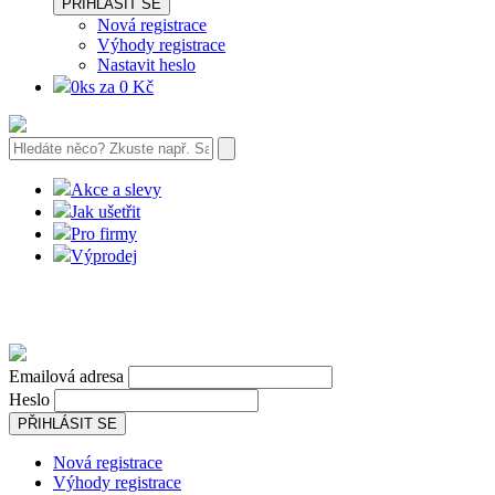
PŘIHLÁSIT SE
Nová registrace
Výhody registrace
Nastavit heslo
0ks za 0 Kč
Akce a slevy
Jak ušetřit
Pro firmy
Výprodej
Emailová adresa
Heslo
PŘIHLÁSIT SE
Nová registrace
Výhody registrace