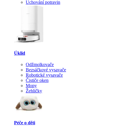
Uchování potravin
Úklid
Odžmolkovače
Bezsáčkové vysavače
Robotické vysavače
Čističe oken
Mopy
Žehličky
Péče o děti