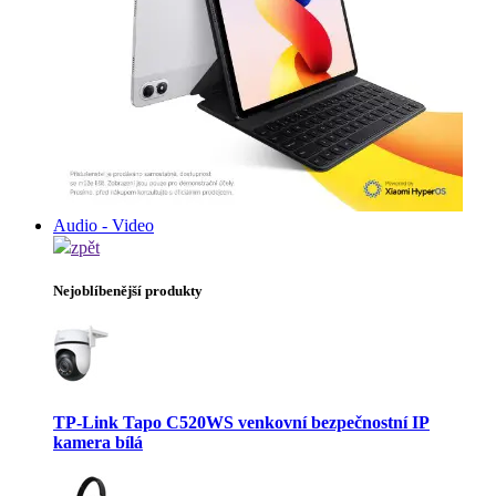
Audio - Video
zpět
Nejoblíbenější produkty
TP-Link Tapo C520WS venkovní bezpečnostní IP
kamera bílá