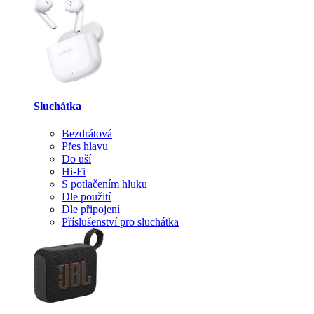
Sluchátka
Bezdrátová
Přes hlavu
Do uší
Hi-Fi
S potlačením hluku
Dle použití
Dle připojení
Příslušenství pro sluchátka