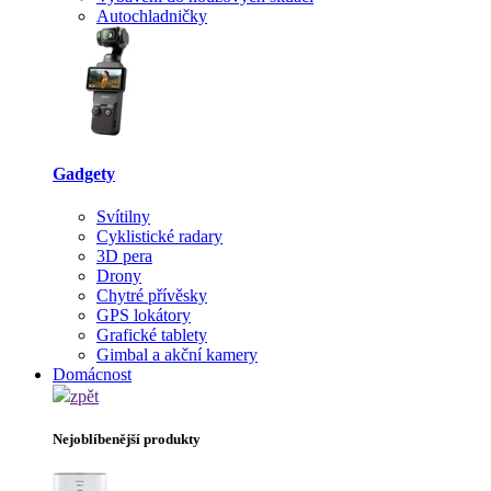
Autochladničky
Gadgety
Svítilny
Cyklistické radary
3D pera
Drony
Chytré přívěsky
GPS lokátory
Grafické tablety
Gimbal a akční kamery
Domácnost
zpět
Nejoblíbenější produkty