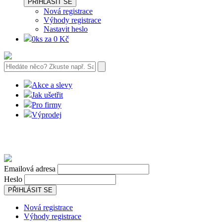
PŘIHLÁSIT SE
Nová registrace
Výhody registrace
Nastavit heslo
0ks za 0 Kč
Akce a slevy
Jak ušetřit
Pro firmy
Výprodej
Emailová adresa
Heslo
PŘIHLÁSIT SE
Nová registrace
Výhody registrace