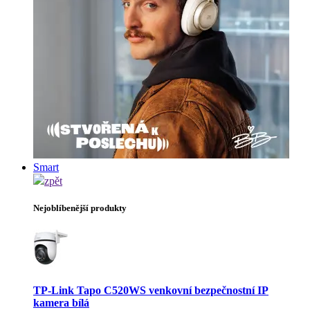
Smart
zpět
Nejoblíbenější produkty
TP-Link Tapo C520WS venkovní bezpečnostní IP
kamera bílá