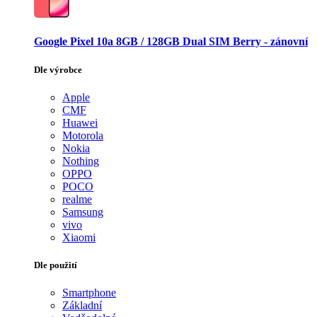
Google Pixel 10a 8GB / 128GB Dual SIM Berry - zánovní
Dle výrobce
Apple
CMF
Huawei
Motorola
Nokia
Nothing
OPPO
POCO
realme
Samsung
vivo
Xiaomi
Dle použití
Smartphone
Základní