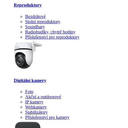
Reproduktory
Bezdrátové
Stolní reproduktory
Soundbary
Radiobudíky, chytré hodiny
Příslušenství pro reproduktory
Digitální kamery
Foto
Akční a outdoorové
IP kamery
Webkamery
Stabilizátory
Příslušenství pro kamery