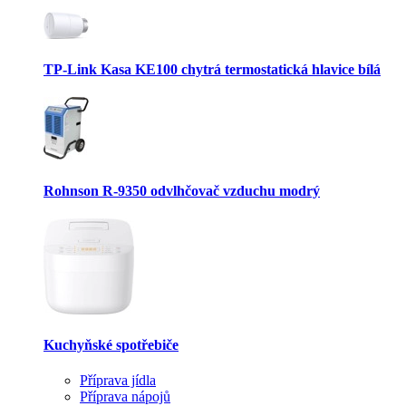
TP-Link Kasa KE100 chytrá termostatická hlavice bílá
Rohnson R-9350 odvlhčovač vzduchu modrý
Kuchyňské spotřebiče
Příprava jídla
Příprava nápojů