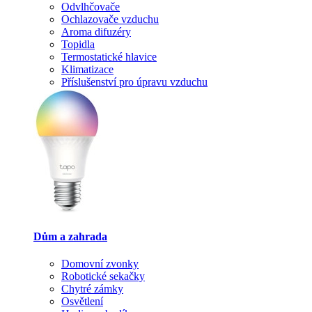
Odvlhčovače
Ochlazovače vzduchu
Aroma difuzéry
Topidla
Termostatické hlavice
Klimatizace
Příslušenství pro úpravu vzduchu
Dům a zahrada
Domovní zvonky
Robotické sekačky
Chytré zámky
Osvětlení