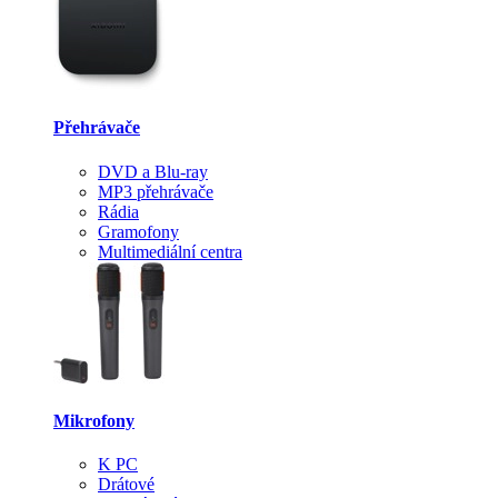
Přehrávače
DVD a Blu-ray
MP3 přehrávače
Rádia
Gramofony
Multimediální centra
Mikrofony
K PC
Drátové