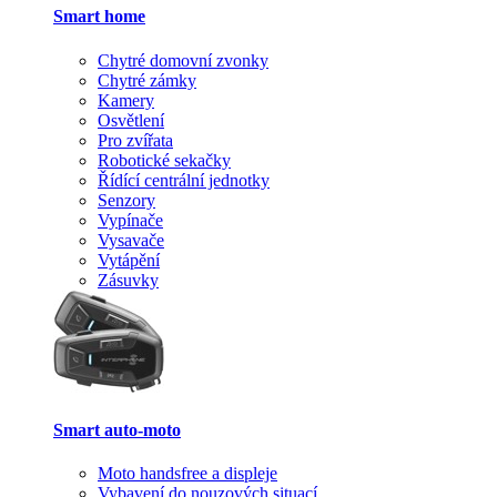
Smart home
Chytré domovní zvonky
Chytré zámky
Kamery
Osvětlení
Pro zvířata
Robotické sekačky
Řídící centrální jednotky
Senzory
Vypínače
Vysavače
Vytápění
Zásuvky
Smart auto-moto
Moto handsfree a displeje
Vybavení do nouzových situací