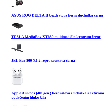
ASUS ROG DELTA II bezdrátová herní sluchátka černá
TESLA MediaBox XT850 multimediální centrum černé
JBL Bar 800 5.1.2 repro soustava černá
Apple AirPods (4th gen.) bezdrátová sluchátka s aktivním
potlačením hluku bílá