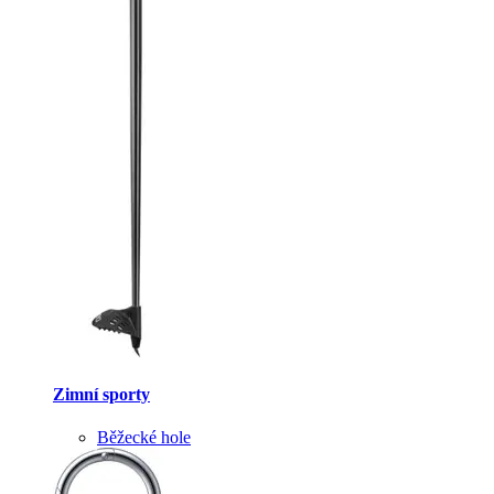
Zimní sporty
Běžecké hole