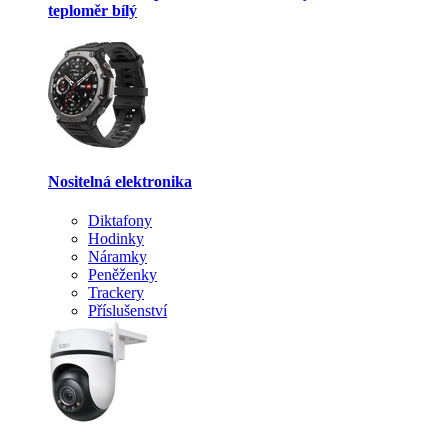
teploměr bílý
Nositelná elektronika
Diktafony
Hodinky
Náramky
Peněženky
Trackery
Příslušenství