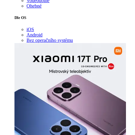
Voděodolné
Ohebné
Dle OS
iOS
Android
Bez operačního systému