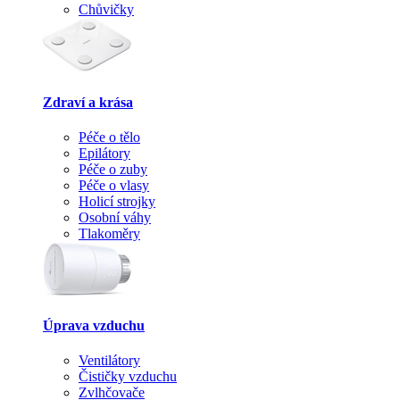
Chůvičky
Zdraví a krása
Péče o tělo
Epilátory
Péče o zuby
Péče o vlasy
Holicí strojky
Osobní váhy
Tlakoměry
Úprava vzduchu
Ventilátory
Čističky vzduchu
Zvlhčovače