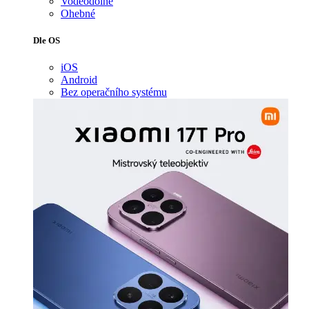
Voděodolné
Ohebné
Dle OS
iOS
Android
Bez operačního systému