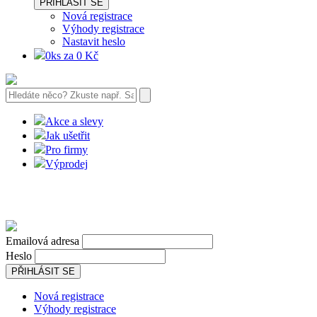
PŘIHLÁSIT SE
Nová registrace
Výhody registrace
Nastavit heslo
0ks za 0 Kč
Akce a slevy
Jak ušetřit
Pro firmy
Výprodej
Emailová adresa
Heslo
PŘIHLÁSIT SE
Nová registrace
Výhody registrace