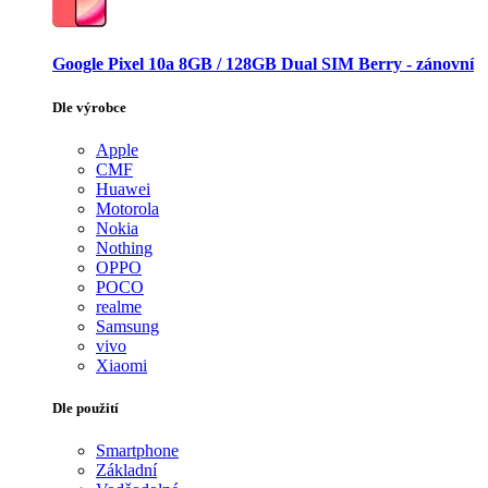
Google Pixel 10a 8GB / 128GB Dual SIM Berry - zánovní
Dle výrobce
Apple
CMF
Huawei
Motorola
Nokia
Nothing
OPPO
POCO
realme
Samsung
vivo
Xiaomi
Dle použití
Smartphone
Základní