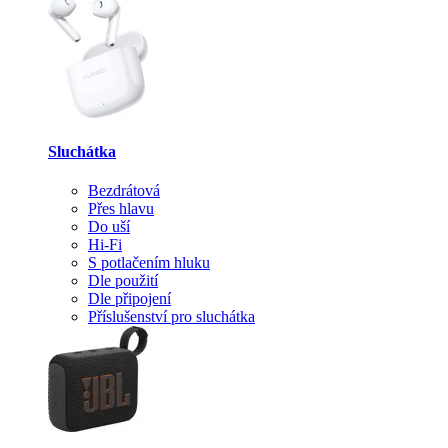
Sluchátka
Bezdrátová
Přes hlavu
Do uší
Hi-Fi
S potlačením hluku
Dle použití
Dle připojení
Příslušenství pro sluchátka