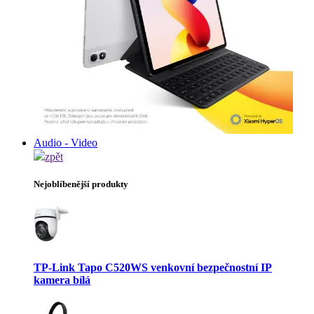
Audio - Video
zpět
Nejoblíbenější produkty
TP-Link Tapo C520WS venkovní bezpečnostní IP
kamera bílá