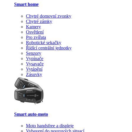
Smart home
Chytré domovní zvonky
Chytré zámky
Kamery
Osvětlení
Pro zvířata
Robotické sekačky
Řídící centrální jednotky
Senzory
Vypínače
Vysavače
Vytápění
Zásuvky
Smart auto-moto
Moto handsfree a displeje
Vybavení do nouzových situací