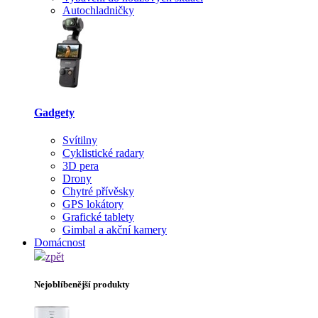
Autochladničky
Gadgety
Svítilny
Cyklistické radary
3D pera
Drony
Chytré přívěsky
GPS lokátory
Grafické tablety
Gimbal a akční kamery
Domácnost
zpět
Nejoblíbenější produkty