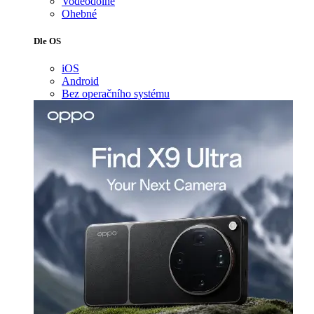
Voděodolné
Ohebné
Dle OS
iOS
Android
Bez operačního systému