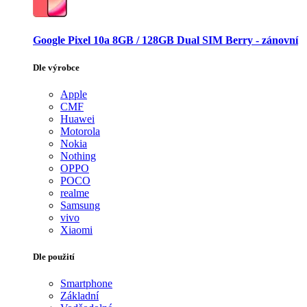
Google Pixel 10a 8GB / 128GB Dual SIM Berry - zánovní
Dle výrobce
Apple
CMF
Huawei
Motorola
Nokia
Nothing
OPPO
POCO
realme
Samsung
vivo
Xiaomi
Dle použití
Smartphone
Základní