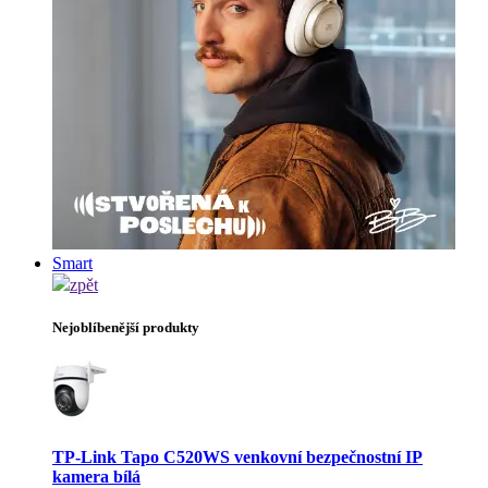
Smart
zpět
Nejoblíbenější produkty
TP-Link Tapo C520WS venkovní bezpečnostní IP
kamera bílá