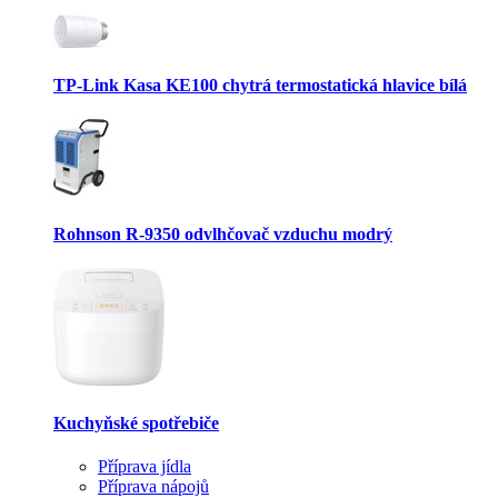
TP-Link Kasa KE100 chytrá termostatická hlavice bílá
Rohnson R-9350 odvlhčovač vzduchu modrý
Kuchyňské spotřebiče
Příprava jídla
Příprava nápojů