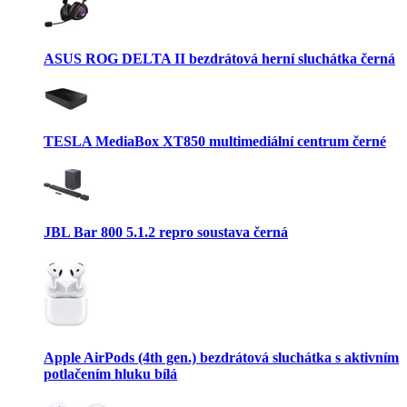
ASUS ROG DELTA II bezdrátová herní sluchátka černá
TESLA MediaBox XT850 multimediální centrum černé
JBL Bar 800 5.1.2 repro soustava černá
Apple AirPods (4th gen.) bezdrátová sluchátka s aktivním
potlačením hluku bílá