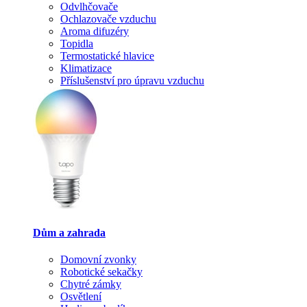
Odvlhčovače
Ochlazovače vzduchu
Aroma difuzéry
Topidla
Termostatické hlavice
Klimatizace
Příslušenství pro úpravu vzduchu
Dům a zahrada
Domovní zvonky
Robotické sekačky
Chytré zámky
Osvětlení