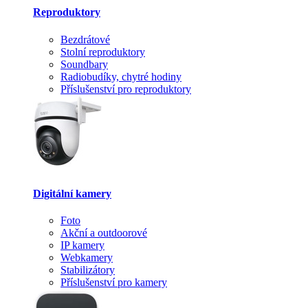
Reproduktory
Bezdrátové
Stolní reproduktory
Soundbary
Radiobudíky, chytré hodiny
Příslušenství pro reproduktory
Digitální kamery
Foto
Akční a outdoorové
IP kamery
Webkamery
Stabilizátory
Příslušenství pro kamery