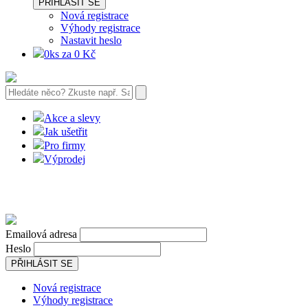
PŘIHLÁSIT SE
Nová registrace
Výhody registrace
Nastavit heslo
0ks za 0 Kč
Akce a slevy
Jak ušetřit
Pro firmy
Výprodej
Emailová adresa
Heslo
PŘIHLÁSIT SE
Nová registrace
Výhody registrace