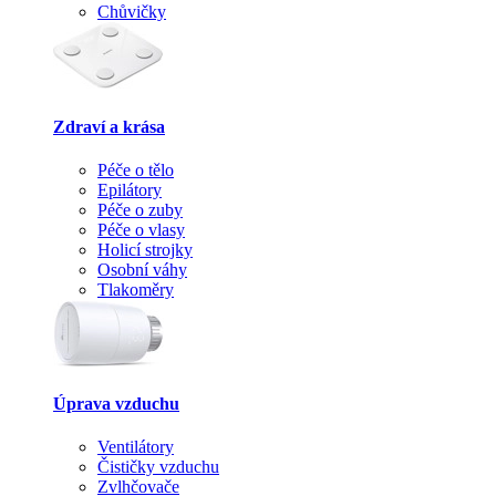
Chůvičky
Zdraví a krása
Péče o tělo
Epilátory
Péče o zuby
Péče o vlasy
Holicí strojky
Osobní váhy
Tlakoměry
Úprava vzduchu
Ventilátory
Čističky vzduchu
Zvlhčovače