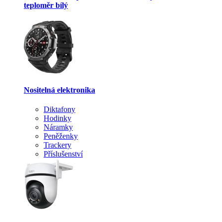
teploměr bílý
Nositelná elektronika
Diktafony
Hodinky
Náramky
Peněženky
Trackery
Příslušenství