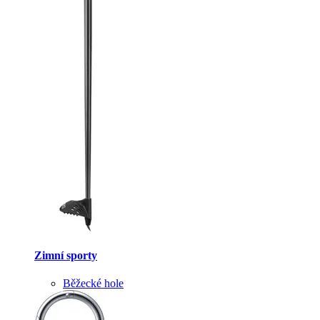
Zimní sporty
Běžecké hole