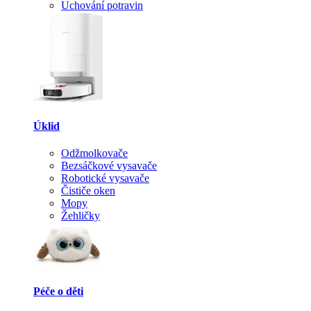
Uchování potravin
Úklid
Odžmolkovače
Bezsáčkové vysavače
Robotické vysavače
Čističe oken
Mopy
Žehličky
Péče o děti