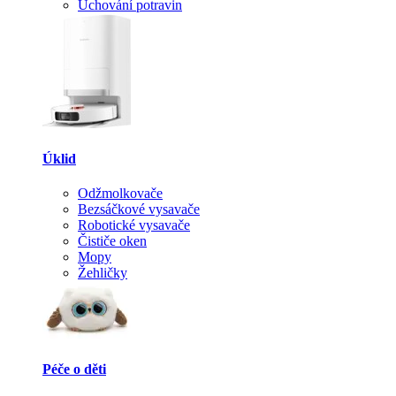
Uchování potravin
Úklid
Odžmolkovače
Bezsáčkové vysavače
Robotické vysavače
Čističe oken
Mopy
Žehličky
Péče o děti