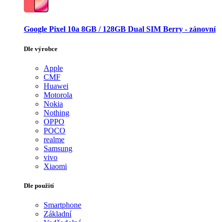
Google Pixel 10a 8GB / 128GB Dual SIM Berry - zánovní
Dle výrobce
Apple
CMF
Huawei
Motorola
Nokia
Nothing
OPPO
POCO
realme
Samsung
vivo
Xiaomi
Dle použití
Smartphone
Základní