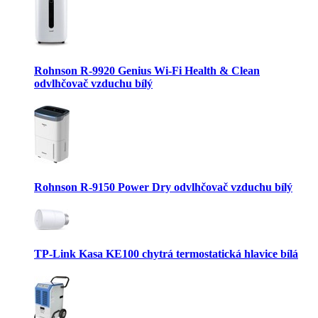
Rohnson R-9920 Genius Wi-Fi Health & Clean
odvlhčovač vzduchu bílý
Rohnson R-9150 Power Dry odvlhčovač vzduchu bílý
TP-Link Kasa KE100 chytrá termostatická hlavice bílá