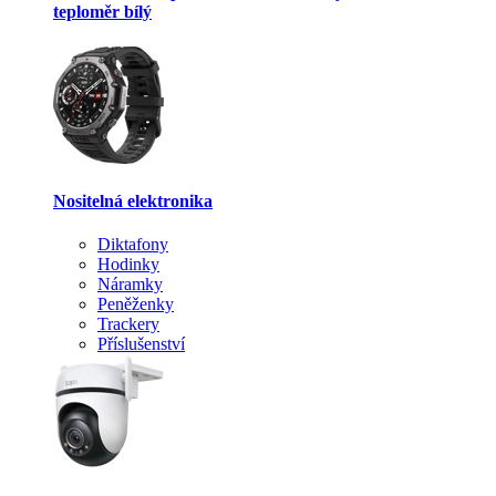
teploměr bílý
Nositelná elektronika
Diktafony
Hodinky
Náramky
Peněženky
Trackery
Příslušenství