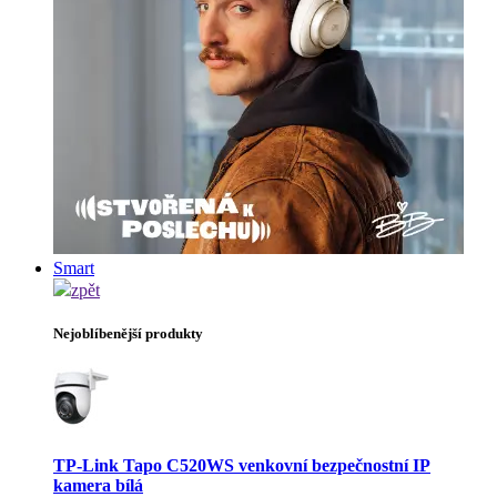
Smart
zpět
Nejoblíbenější produkty
TP-Link Tapo C520WS venkovní bezpečnostní IP
kamera bílá