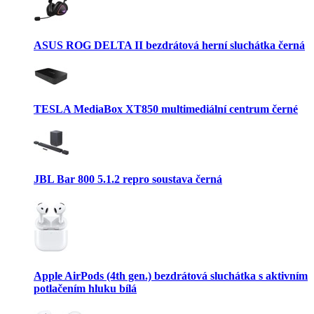
ASUS ROG DELTA II bezdrátová herní sluchátka černá
TESLA MediaBox XT850 multimediální centrum černé
JBL Bar 800 5.1.2 repro soustava černá
Apple AirPods (4th gen.) bezdrátová sluchátka s aktivním
potlačením hluku bílá