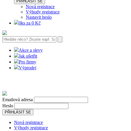
PŘIHLÁSIT SE
Nová registrace
Výhody registrace
Nastavit heslo
0ks za 0 Kč
Akce a slevy
Jak ušetřit
Pro firmy
Výprodej
Emailová adresa
Heslo
PŘIHLÁSIT SE
Nová registrace
Výhody registrace