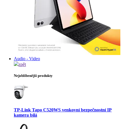
Audio - Video
zpět
Nejoblíbenější produkty
TP-Link Tapo C520WS venkovní bezpečnostní IP
kamera bílá