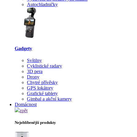
Autochladničky
Gadgety
Svítilny
Cyklistické radary
3D pera
Drony
Chytré přívěsky
GPS lokátory
Grafické tablety
Gimbal a akční kamery
Domácnost
zpět
Nejoblíbenější produkty