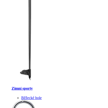
Zimní sporty
Běžecké hole