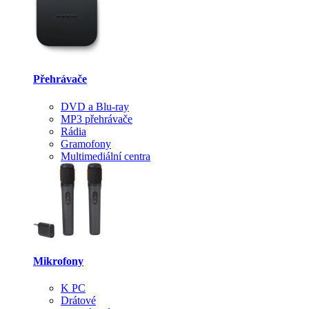
Přehrávače
DVD a Blu-ray
MP3 přehrávače
Rádia
Gramofony
Multimediální centra
Mikrofony
K PC
Drátové