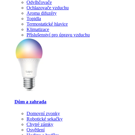
Odvlhčovače
Ochlazovače vzduchu
Aroma difuzéry
Topidla
Termostatické hlavice
Klimatizace
Příslušenství pro úpravu vzduchu
Dům a zahrada
Domovní zvonky
Robotické sekačky
Chytré zámky
Osvětlení