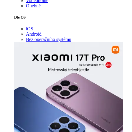
Voděodolné
Ohebné
Dle OS
iOS
Android
Bez operačního systému