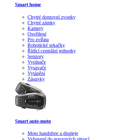
Smart home
Chytré domovní zvonky
Chytré zámky
Kamery
Osvětlení
Pro zvířata
Robotické sekačky
Řídící centrální jednotky
Senzory
Vypínače
Vysavače
Vytápění
Zásuvky
Smart auto-moto
Moto handsfree a displeje
Vybavení do nouzových situací