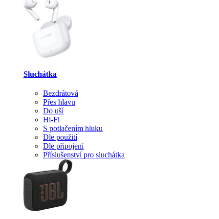
Sluchátka
Bezdrátová
Přes hlavu
Do uší
Hi-Fi
S potlačením hluku
Dle použití
Dle připojení
Příslušenství pro sluchátka