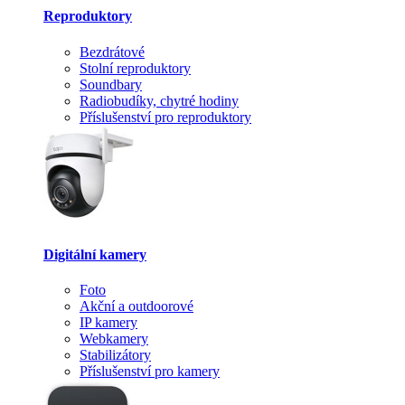
Reproduktory
Bezdrátové
Stolní reproduktory
Soundbary
Radiobudíky, chytré hodiny
Příslušenství pro reproduktory
Digitální kamery
Foto
Akční a outdoorové
IP kamery
Webkamery
Stabilizátory
Příslušenství pro kamery