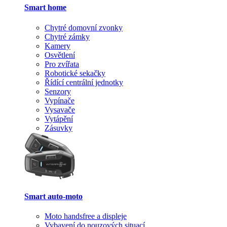
Smart home
Chytré domovní zvonky
Chytré zámky
Kamery
Osvětlení
Pro zvířata
Robotické sekačky
Řídící centrální jednotky
Senzory
Vypínače
Vysavače
Vytápění
Zásuvky
Smart auto-moto
Moto handsfree a displeje
Vybavení do nouzových situací