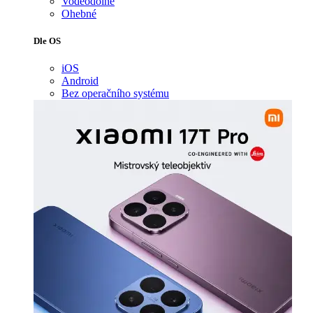
Voděodolné
Ohebné
Dle OS
iOS
Android
Bez operačního systému