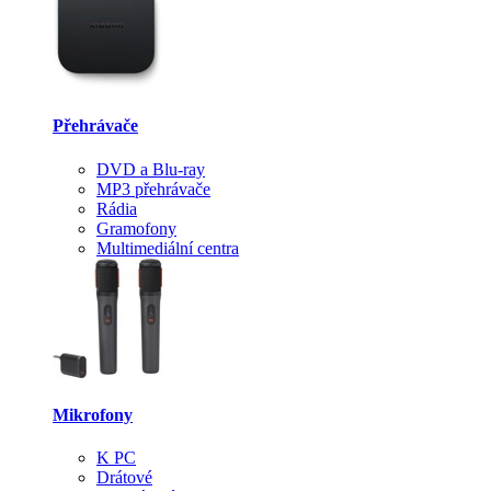
Přehrávače
DVD a Blu-ray
MP3 přehrávače
Rádia
Gramofony
Multimediální centra
Mikrofony
K PC
Drátové