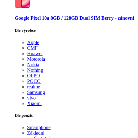
Google Pixel 10a 8GB / 128GB Dual SIM Berry - zánovní
Dle výrobce
Apple
CMF
Huawei
Motorola
Nokia
Nothing
OPPO
POCO
realme
Samsung
vivo
Xiaomi
Dle použití
Smartphone
Základní