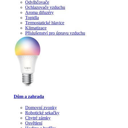
Odvlhčovače
Ochlazovače vzduchu
Aroma difuzéry
Topidla
Termostatické hlavice
Klimatizace
Příslušenství pro úpravu vzduchu
Dům a zahrada
Domovní zvonky
Robotické sekačky
Chytré zámky
Osvětlení