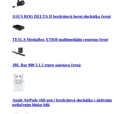
ASUS ROG DELTA II bezdrátová herní sluchátka černá
TESLA MediaBox XT850 multimediální centrum černé
JBL Bar 800 5.1.2 repro soustava černá
Apple AirPods (4th gen.) bezdrátová sluchátka s aktivním
potlačením hluku bílá