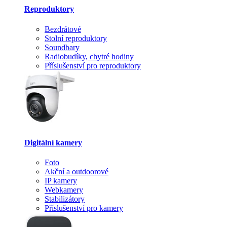
Reproduktory
Bezdrátové
Stolní reproduktory
Soundbary
Radiobudíky, chytré hodiny
Příslušenství pro reproduktory
Digitální kamery
Foto
Akční a outdoorové
IP kamery
Webkamery
Stabilizátory
Příslušenství pro kamery