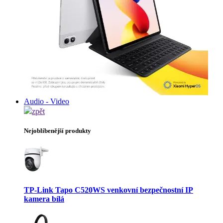
Audio - Video
zpět
Nejoblíbenější produkty
TP-Link Tapo C520WS venkovní bezpečnostní IP
kamera bílá