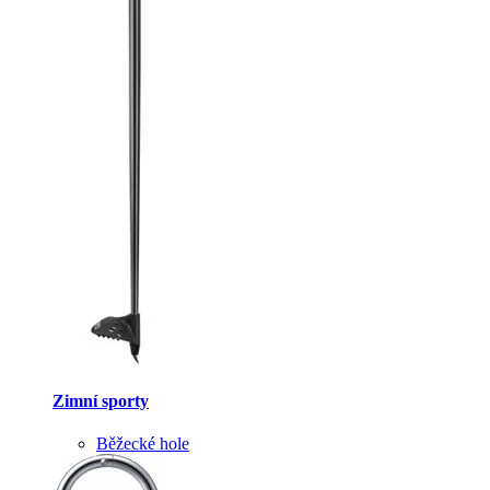
Zimní sporty
Běžecké hole