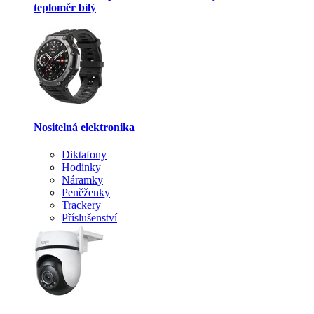
teploměr bílý
Nositelná elektronika
Diktafony
Hodinky
Náramky
Peněženky
Trackery
Příslušenství