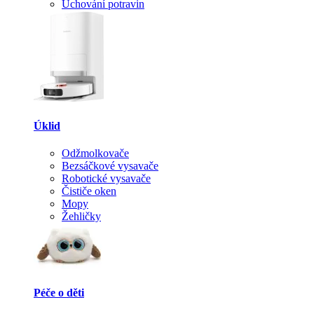
Uchování potravin
Úklid
Odžmolkovače
Bezsáčkové vysavače
Robotické vysavače
Čističe oken
Mopy
Žehličky
Péče o děti