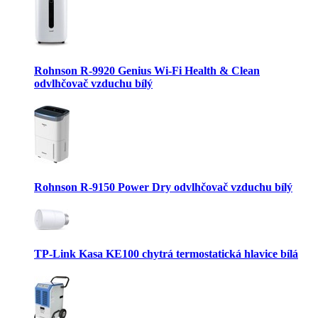
Rohnson R-9920 Genius Wi-Fi Health & Clean
odvlhčovač vzduchu bílý
Rohnson R-9150 Power Dry odvlhčovač vzduchu bílý
TP-Link Kasa KE100 chytrá termostatická hlavice bílá