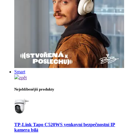
Smart
zpět
Nejoblíbenější produkty
TP-Link Tapo C520WS venkovní bezpečnostní IP
kamera bílá