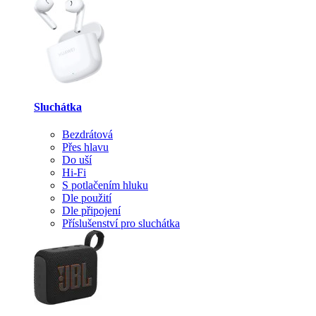
Sluchátka
Bezdrátová
Přes hlavu
Do uší
Hi-Fi
S potlačením hluku
Dle použití
Dle připojení
Příslušenství pro sluchátka