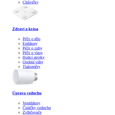
Chůvičky
Zdraví a krása
Péče o tělo
Epilátory
Péče o zuby
Péče o vlasy
Holicí strojky
Osobní váhy
Tlakoměry
Úprava vzduchu
Ventilátory
Čističky vzduchu
Zvlhčovače