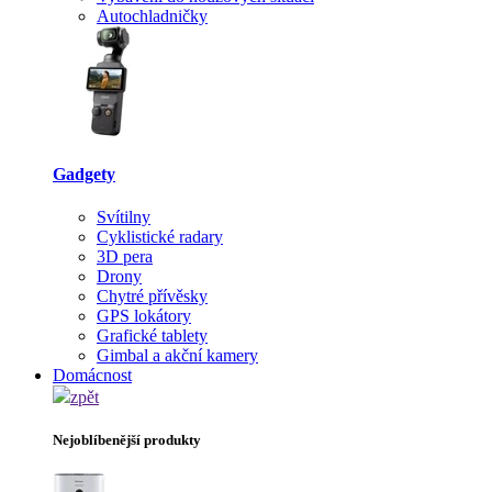
Autochladničky
Gadgety
Svítilny
Cyklistické radary
3D pera
Drony
Chytré přívěsky
GPS lokátory
Grafické tablety
Gimbal a akční kamery
Domácnost
zpět
Nejoblíbenější produkty