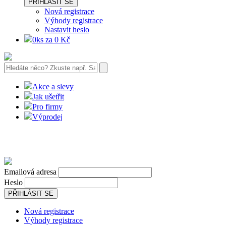
PŘIHLÁSIT SE
Nová registrace
Výhody registrace
Nastavit heslo
0ks za 0 Kč
Akce a slevy
Jak ušetřit
Pro firmy
Výprodej
Emailová adresa
Heslo
PŘIHLÁSIT SE
Nová registrace
Výhody registrace