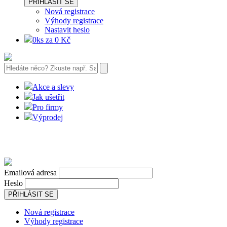
PŘIHLÁSIT SE
Nová registrace
Výhody registrace
Nastavit heslo
0ks za 0 Kč
Akce a slevy
Jak ušetřit
Pro firmy
Výprodej
Emailová adresa
Heslo
PŘIHLÁSIT SE
Nová registrace
Výhody registrace