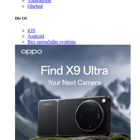
Voděodolné
Ohebné
Dle OS
iOS
Android
Bez operačního systému