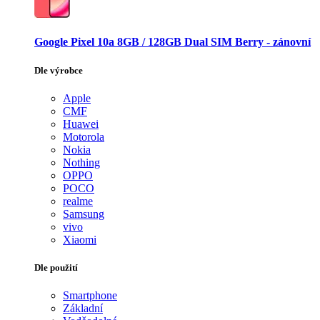
Google Pixel 10a 8GB / 128GB Dual SIM Berry - zánovní
Dle výrobce
Apple
CMF
Huawei
Motorola
Nokia
Nothing
OPPO
POCO
realme
Samsung
vivo
Xiaomi
Dle použití
Smartphone
Základní