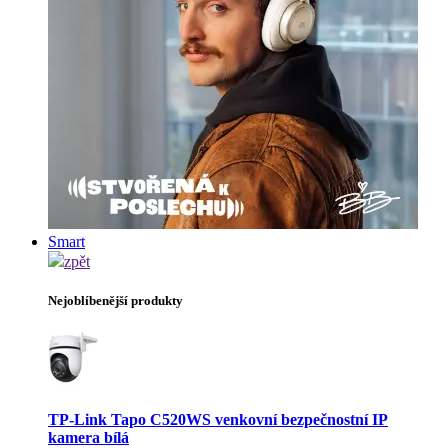
Smart
zpět
Nejoblíbenější produkty
TP-Link Tapo C520WS venkovní bezpečnostní IP
kamera bílá