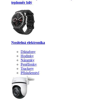
teploměr bílý
Nositelná elektronika
Diktafony
Hodinky
Náramky
Peněženky
Trackery
Příslušenství