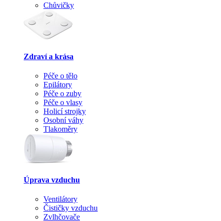
Chůvičky
Zdraví a krása
Péče o tělo
Epilátory
Péče o zuby
Péče o vlasy
Holicí strojky
Osobní váhy
Tlakoměry
Úprava vzduchu
Ventilátory
Čističky vzduchu
Zvlhčovače