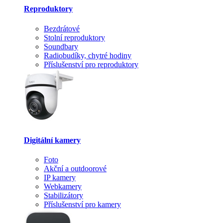
Reproduktory
Bezdrátové
Stolní reproduktory
Soundbary
Radiobudíky, chytré hodiny
Příslušenství pro reproduktory
Digitální kamery
Foto
Akční a outdoorové
IP kamery
Webkamery
Stabilizátory
Příslušenství pro kamery