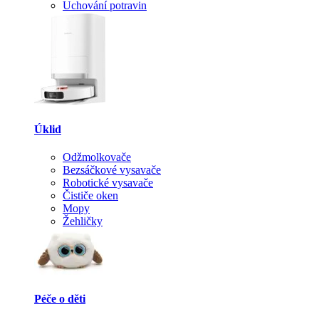
Uchování potravin
Úklid
Odžmolkovače
Bezsáčkové vysavače
Robotické vysavače
Čističe oken
Mopy
Žehličky
Péče o děti