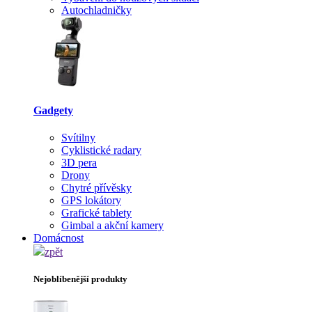
Autochladničky
Gadgety
Svítilny
Cyklistické radary
3D pera
Drony
Chytré přívěsky
GPS lokátory
Grafické tablety
Gimbal a akční kamery
Domácnost
zpět
Nejoblíbenější produkty