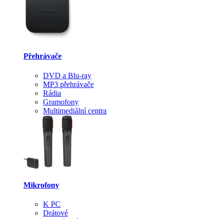
Přehrávače
DVD a Blu-ray
MP3 přehrávače
Rádia
Gramofony
Multimediální centra
Mikrofony
K PC
Drátové