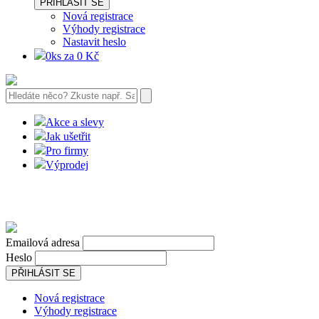
PŘIHLÁSIT SE
Nová registrace
Výhody registrace
Nastavit heslo
0ks za 0 Kč
Akce a slevy
Jak ušetřit
Pro firmy
Výprodej
Emailová adresa
Heslo
PŘIHLÁSIT SE
Nová registrace
Výhody registrace