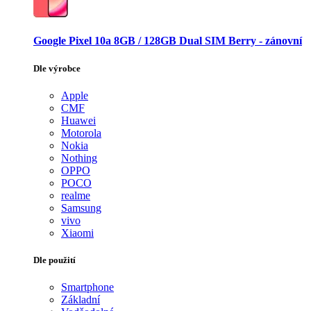
Google Pixel 10a 8GB / 128GB Dual SIM Berry - zánovní
Dle výrobce
Apple
CMF
Huawei
Motorola
Nokia
Nothing
OPPO
POCO
realme
Samsung
vivo
Xiaomi
Dle použití
Smartphone
Základní