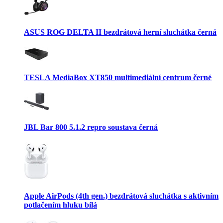
ASUS ROG DELTA II bezdrátová herní sluchátka černá
TESLA MediaBox XT850 multimediální centrum černé
JBL Bar 800 5.1.2 repro soustava černá
Apple AirPods (4th gen.) bezdrátová sluchátka s aktivním
potlačením hluku bílá