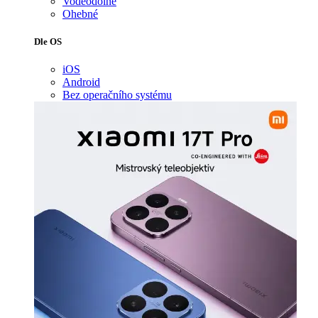
Voděodolné
Ohebné
Dle OS
iOS
Android
Bez operačního systému