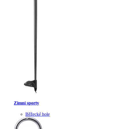
Zimní sporty
Běžecké hole