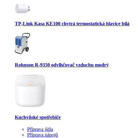
TP-Link Kasa KE100 chytrá termostatická hlavice bílá
Rohnson R-9350 odvlhčovač vzduchu modrý
Kuchyňské spotřebiče
Příprava jídla
Příprava nápojů