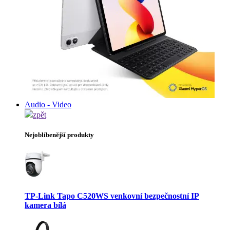
Audio - Video
zpět
Nejoblíbenější produkty
TP-Link Tapo C520WS venkovní bezpečnostní IP
kamera bílá