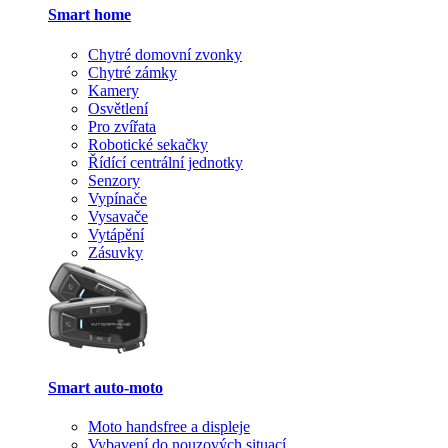
Smart home
Chytré domovní zvonky
Chytré zámky
Kamery
Osvětlení
Pro zvířata
Robotické sekačky
Řídící centrální jednotky
Senzory
Vypínače
Vysavače
Vytápění
Zásuvky
Smart auto-moto
Moto handsfree a displeje
Vybavení do nouzových situací