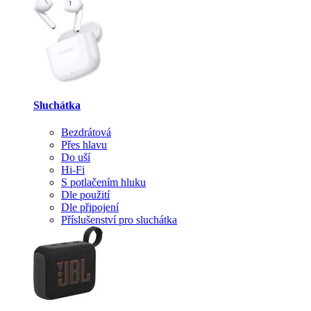
Sluchátka
Bezdrátová
Přes hlavu
Do uší
Hi-Fi
S potlačením hluku
Dle použití
Dle připojení
Příslušenství pro sluchátka