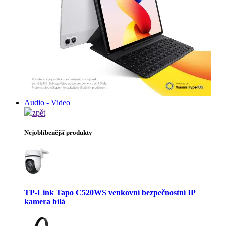
Audio - Video
zpět
Nejoblíbenější produkty
TP-Link Tapo C520WS venkovní bezpečnostní IP
kamera bílá