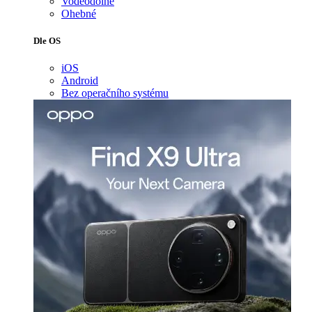
Voděodolné
Ohebné
Dle OS
iOS
Android
Bez operačního systému