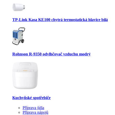
TP-Link Kasa KE100 chytrá termostatická hlavice bílá
Rohnson R-9350 odvlhčovač vzduchu modrý
Kuchyňské spotřebiče
Příprava jídla
Příprava nápojů