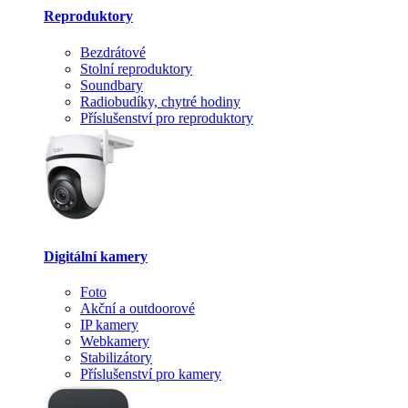
Reproduktory
Bezdrátové
Stolní reproduktory
Soundbary
Radiobudíky, chytré hodiny
Příslušenství pro reproduktory
Digitální kamery
Foto
Akční a outdoorové
IP kamery
Webkamery
Stabilizátory
Příslušenství pro kamery