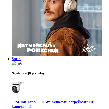
Smart
zpět
Nejoblíbenější produkty
TP-Link Tapo C520WS venkovní bezpečnostní IP
kamera bílá