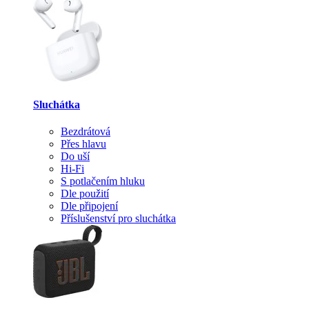
Sluchátka
Bezdrátová
Přes hlavu
Do uší
Hi-Fi
S potlačením hluku
Dle použití
Dle připojení
Příslušenství pro sluchátka