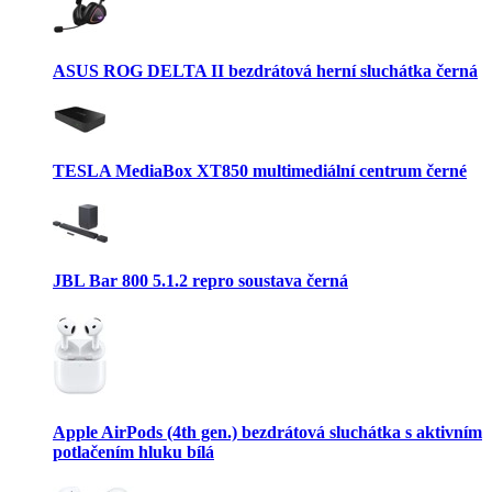
ASUS ROG DELTA II bezdrátová herní sluchátka černá
TESLA MediaBox XT850 multimediální centrum černé
JBL Bar 800 5.1.2 repro soustava černá
Apple AirPods (4th gen.) bezdrátová sluchátka s aktivním
potlačením hluku bílá