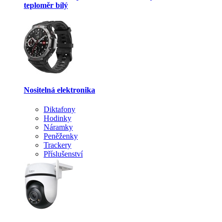
teploměr bílý
Nositelná elektronika
Diktafony
Hodinky
Náramky
Peněženky
Trackery
Příslušenství