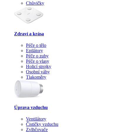
Chůvičky
Zdraví a krása
Péče o tělo
Epilátory
Péče o zuby
Péče o vlasy
Holicí strojky
Osobní váhy
Tlakoměry
Úprava vzduchu
Ventilátory
Čističky vzduchu
Zvlhčovače