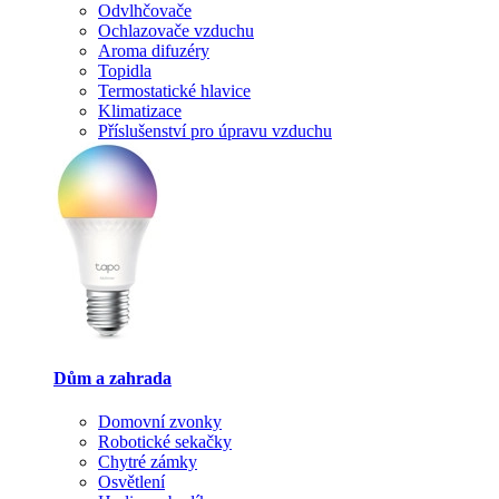
Odvlhčovače
Ochlazovače vzduchu
Aroma difuzéry
Topidla
Termostatické hlavice
Klimatizace
Příslušenství pro úpravu vzduchu
Dům a zahrada
Domovní zvonky
Robotické sekačky
Chytré zámky
Osvětlení