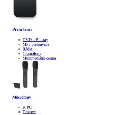
Přehrávače
DVD a Blu-ray
MP3 přehrávače
Rádia
Gramofony
Multimediální centra
Mikrofony
K PC
Drátové