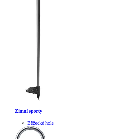
Zimní sporty
Běžecké hole