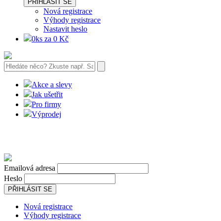
PŘIHLÁSIT SE
Nová registrace
Výhody registrace
Nastavit heslo
0ks za 0 Kč
Akce a slevy
Jak ušetřit
Pro firmy
Výprodej
Emailová adresa
Heslo
PŘIHLÁSIT SE
Nová registrace
Výhody registrace