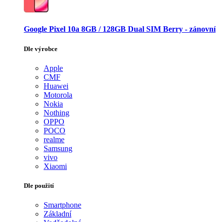
Google Pixel 10a 8GB / 128GB Dual SIM Berry - zánovní
Dle výrobce
Apple
CMF
Huawei
Motorola
Nokia
Nothing
OPPO
POCO
realme
Samsung
vivo
Xiaomi
Dle použití
Smartphone
Základní