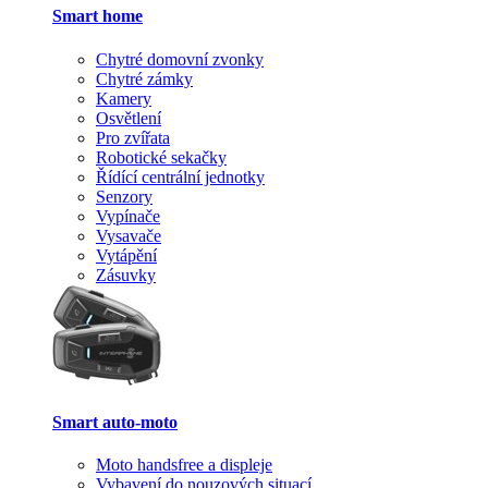
Smart home
Chytré domovní zvonky
Chytré zámky
Kamery
Osvětlení
Pro zvířata
Robotické sekačky
Řídící centrální jednotky
Senzory
Vypínače
Vysavače
Vytápění
Zásuvky
Smart auto-moto
Moto handsfree a displeje
Vybavení do nouzových situací