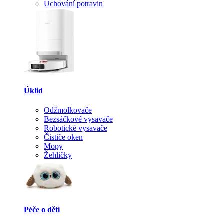
Uchování potravin
Úklid
Odžmolkovače
Bezsáčkové vysavače
Robotické vysavače
Čističe oken
Mopy
Žehličky
Péče o děti