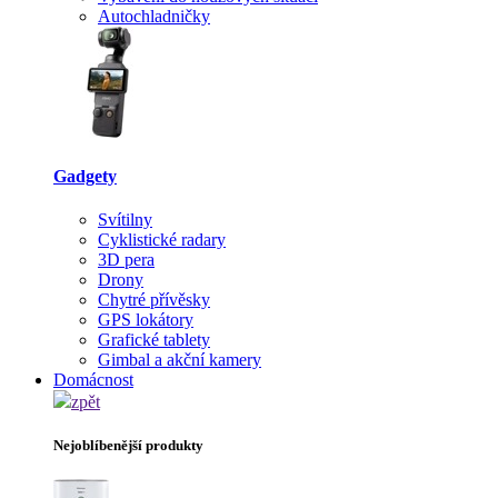
Autochladničky
Gadgety
Svítilny
Cyklistické radary
3D pera
Drony
Chytré přívěsky
GPS lokátory
Grafické tablety
Gimbal a akční kamery
Domácnost
zpět
Nejoblíbenější produkty