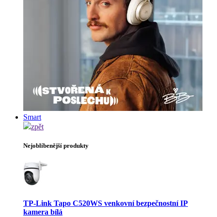
Smart
zpět
Nejoblíbenější produkty
TP-Link Tapo C520WS venkovní bezpečnostní IP
kamera bílá