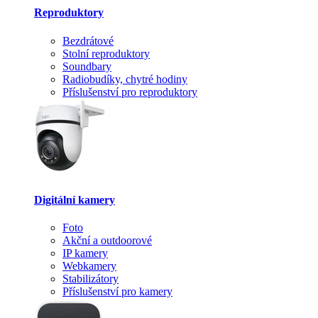
Reproduktory
Bezdrátové
Stolní reproduktory
Soundbary
Radiobudíky, chytré hodiny
Příslušenství pro reproduktory
Digitální kamery
Foto
Akční a outdoorové
IP kamery
Webkamery
Stabilizátory
Příslušenství pro kamery