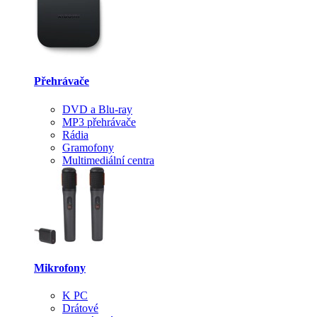
Přehrávače
DVD a Blu-ray
MP3 přehrávače
Rádia
Gramofony
Multimediální centra
Mikrofony
K PC
Drátové