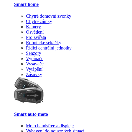
Smart home
Chytré domovní zvonky
Chytré zámky
Kamery
Osvětlení
Pro zvířata
Robotické sekačky
Řídící centrální jednotky
Senzory
Vypínače
Vysavače
Vytápění
Zásuvky
Smart auto-moto
Moto handsfree a displeje
Vybavení do nouzových situací