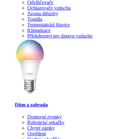
Odvlhčovače
Ochlazovače vzduchu
Aroma difuzéry
Topidla
Termostatické hlavice
Klimatizace
Příslušenství pro úpravu vzduchu
Dům a zahrada
Domovní zvonky
Robotické sekačky
Chytré zámky
Osvětlení