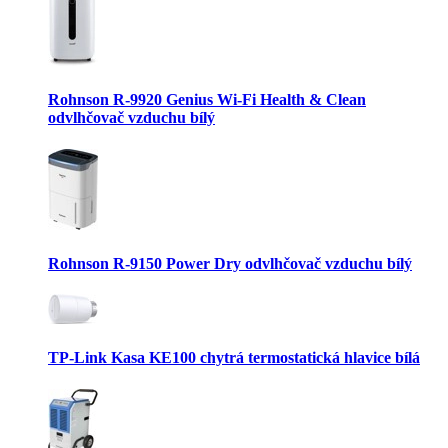
Rohnson R-9920 Genius Wi-Fi Health & Clean
odvlhčovač vzduchu bílý
Rohnson R-9150 Power Dry odvlhčovač vzduchu bílý
TP-Link Kasa KE100 chytrá termostatická hlavice bílá