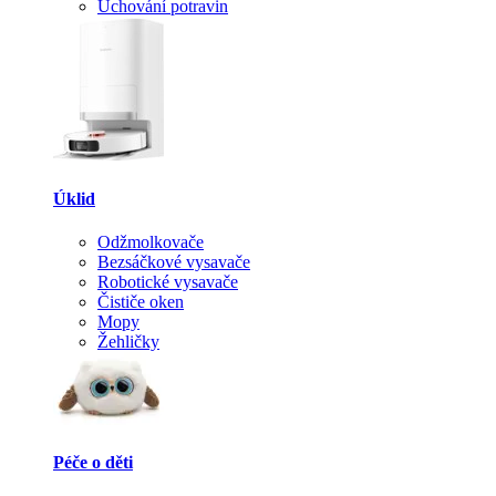
Uchování potravin
Úklid
Odžmolkovače
Bezsáčkové vysavače
Robotické vysavače
Čističe oken
Mopy
Žehličky
Péče o děti