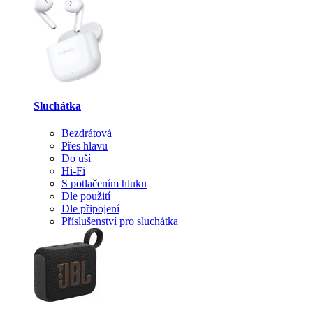
Sluchátka
Bezdrátová
Přes hlavu
Do uší
Hi-Fi
S potlačením hluku
Dle použití
Dle připojení
Příslušenství pro sluchátka