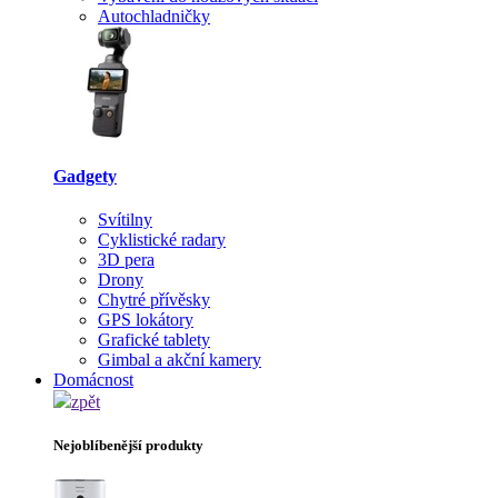
Autochladničky
Gadgety
Svítilny
Cyklistické radary
3D pera
Drony
Chytré přívěsky
GPS lokátory
Grafické tablety
Gimbal a akční kamery
Domácnost
zpět
Nejoblíbenější produkty