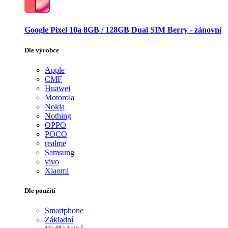
Google Pixel 10a 8GB / 128GB Dual SIM Berry - zánovní
Dle výrobce
Apple
CMF
Huawei
Motorola
Nokia
Nothing
OPPO
POCO
realme
Samsung
vivo
Xiaomi
Dle použití
Smartphone
Základní