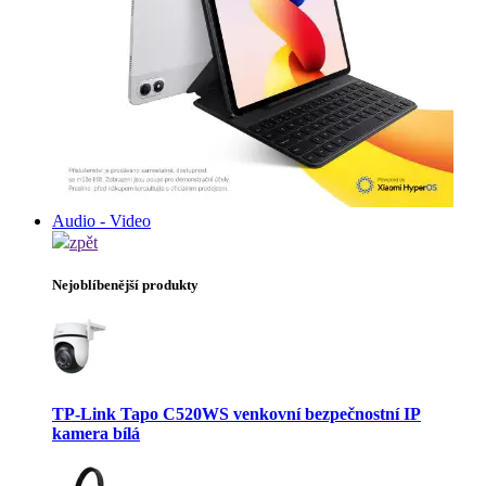
Audio - Video
zpět
Nejoblíbenější produkty
TP-Link Tapo C520WS venkovní bezpečnostní IP
kamera bílá