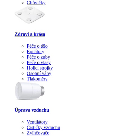
Chůvičky
Zdraví a krása
Péče o tělo
Epilátory
Péče o zuby
Péče o vlasy
Holicí strojky
Osobní váhy
Tlakoměry
Úprava vzduchu
Ventilátory
Čističky vzduchu
Zvlhčovače