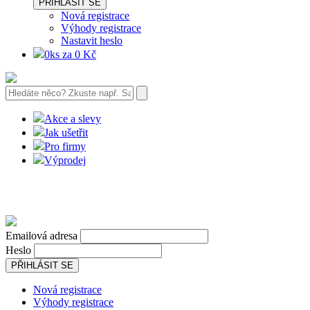
PŘIHLÁSIT SE
Nová registrace
Výhody registrace
Nastavit heslo
0ks za 0 Kč
Akce a slevy
Jak ušetřit
Pro firmy
Výprodej
Emailová adresa
Heslo
PŘIHLÁSIT SE
Nová registrace
Výhody registrace