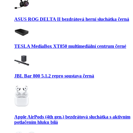
ASUS ROG DELTA II bezdrátová herní sluchátka černá
TESLA MediaBox XT850 multimediální centrum černé
JBL Bar 800 5.1.2 repro soustava černá
Apple AirPods (4th gen.) bezdrátová sluchátka s aktivním
potlačením hluku bílá