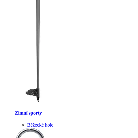
Zimní sporty
Běžecké hole