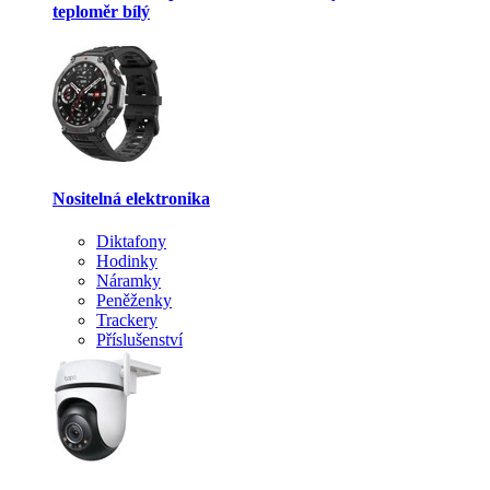
teploměr bílý
Nositelná elektronika
Diktafony
Hodinky
Náramky
Peněženky
Trackery
Příslušenství