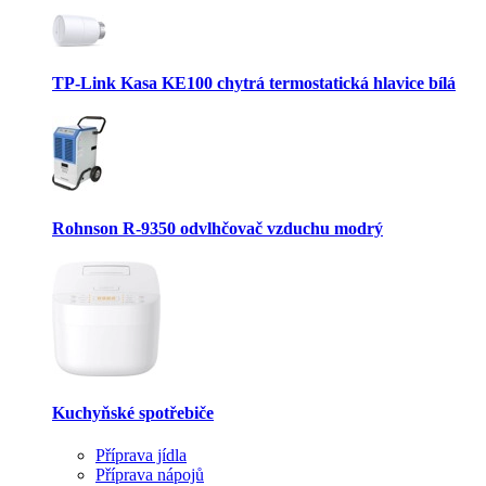
TP-Link Kasa KE100 chytrá termostatická hlavice bílá
Rohnson R-9350 odvlhčovač vzduchu modrý
Kuchyňské spotřebiče
Příprava jídla
Příprava nápojů