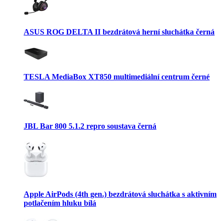
ASUS ROG DELTA II bezdrátová herní sluchátka černá
TESLA MediaBox XT850 multimediální centrum černé
JBL Bar 800 5.1.2 repro soustava černá
Apple AirPods (4th gen.) bezdrátová sluchátka s aktivním
potlačením hluku bílá