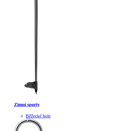
Zimní sporty
Běžecké hole