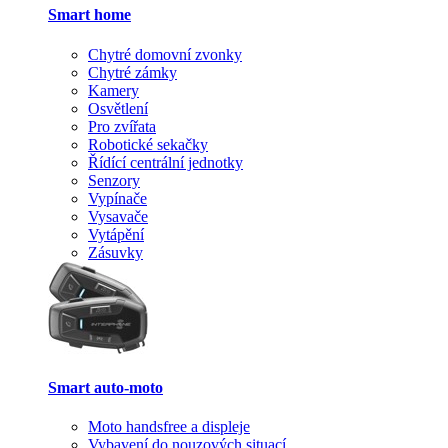
Smart home
Chytré domovní zvonky
Chytré zámky
Kamery
Osvětlení
Pro zvířata
Robotické sekačky
Řídící centrální jednotky
Senzory
Vypínače
Vysavače
Vytápění
Zásuvky
Smart auto-moto
Moto handsfree a displeje
Vybavení do nouzových situací