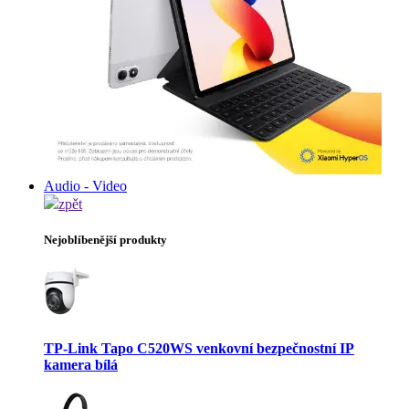
Audio - Video
zpět
Nejoblíbenější produkty
TP-Link Tapo C520WS venkovní bezpečnostní IP
kamera bílá