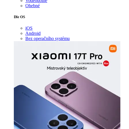
Voděodolné
Ohebné
Dle OS
iOS
Android
Bez operačního systému