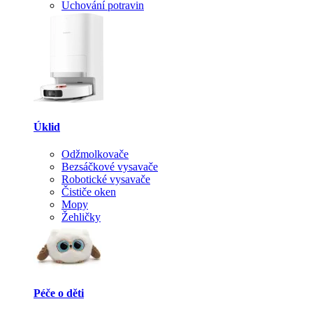
Uchování potravin
Úklid
Odžmolkovače
Bezsáčkové vysavače
Robotické vysavače
Čističe oken
Mopy
Žehličky
Péče o děti