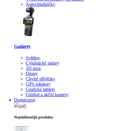
Autochladničky
Gadgety
Svítilny
Cyklistické radary
3D pera
Drony
Chytré přívěsky
GPS lokátory
Grafické tablety
Gimbal a akční kamery
Domácnost
zpět
Nejoblíbenější produkty