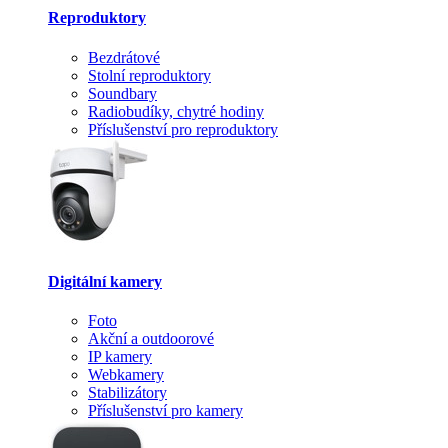
Reproduktory
Bezdrátové
Stolní reproduktory
Soundbary
Radiobudíky, chytré hodiny
Příslušenství pro reproduktory
Digitální kamery
Foto
Akční a outdoorové
IP kamery
Webkamery
Stabilizátory
Příslušenství pro kamery