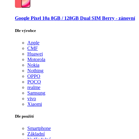
Google Pixel 10a 8GB / 128GB Dual SIM Berry - zánovní
Dle výrobce
Apple
CMF
Huawei
Motorola
Nokia
Nothing
OPPO
POCO
realme
Samsung
vivo
Xiaomi
Dle použití
Smartphone
Základní