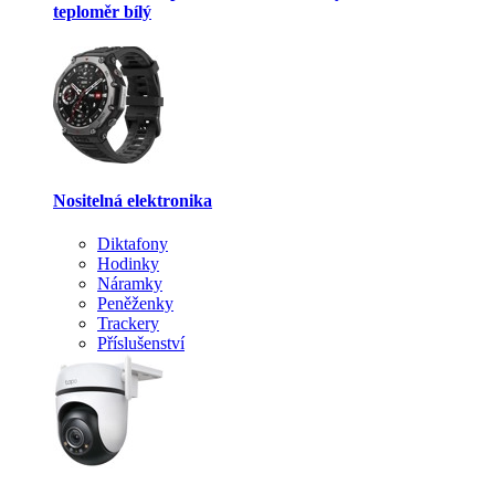
teploměr bílý
Nositelná elektronika
Diktafony
Hodinky
Náramky
Peněženky
Trackery
Příslušenství