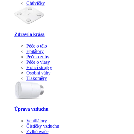
Chůvičky
Zdraví a krása
Péče o tělo
Epilátory
Péče o zuby
Péče o vlasy
Holicí strojky
Osobní váhy
Tlakoměry
Úprava vzduchu
Ventilátory
Čističky vzduchu
Zvlhčovače