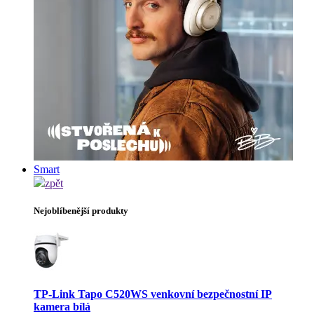
Smart
zpět
Nejoblíbenější produkty
TP-Link Tapo C520WS venkovní bezpečnostní IP
kamera bílá