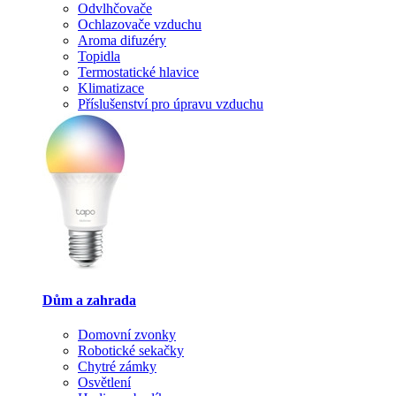
Odvlhčovače
Ochlazovače vzduchu
Aroma difuzéry
Topidla
Termostatické hlavice
Klimatizace
Příslušenství pro úpravu vzduchu
Dům a zahrada
Domovní zvonky
Robotické sekačky
Chytré zámky
Osvětlení