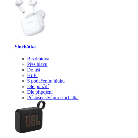
Sluchátka
Bezdrátová
Přes hlavu
Do uší
Hi-Fi
S potlačením hluku
Dle použití
Dle připojení
Příslušenství pro sluchátka