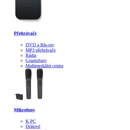
Přehrávače
DVD a Blu-ray
MP3 přehrávače
Rádia
Gramofony
Multimediální centra
Mikrofony
K PC
Drátové