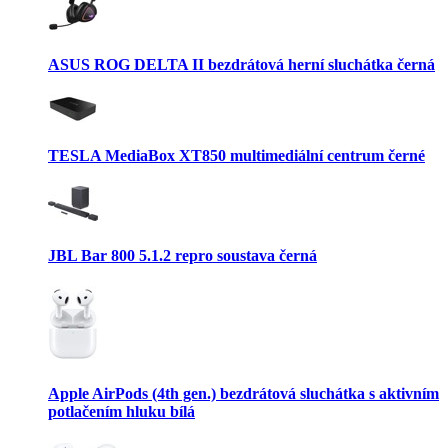
ASUS ROG DELTA II bezdrátová herní sluchátka černá
TESLA MediaBox XT850 multimediální centrum černé
JBL Bar 800 5.1.2 repro soustava černá
Apple AirPods (4th gen.) bezdrátová sluchátka s aktivním
potlačením hluku bílá