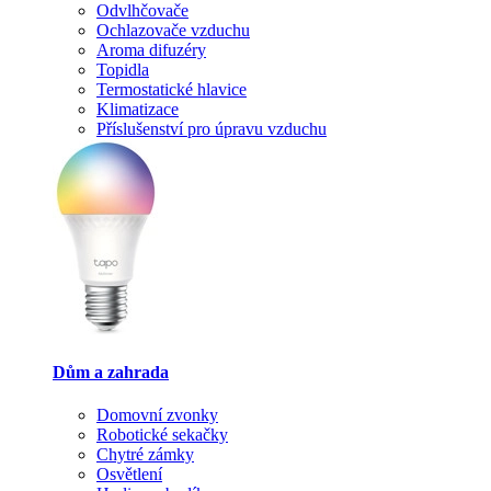
Odvlhčovače
Ochlazovače vzduchu
Aroma difuzéry
Topidla
Termostatické hlavice
Klimatizace
Příslušenství pro úpravu vzduchu
Dům a zahrada
Domovní zvonky
Robotické sekačky
Chytré zámky
Osvětlení