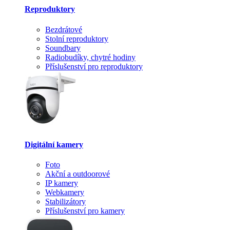
Reproduktory
Bezdrátové
Stolní reproduktory
Soundbary
Radiobudíky, chytré hodiny
Příslušenství pro reproduktory
Digitální kamery
Foto
Akční a outdoorové
IP kamery
Webkamery
Stabilizátory
Příslušenství pro kamery