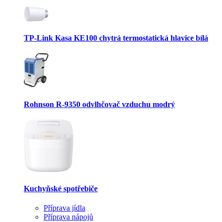
TP-Link Kasa KE100 chytrá termostatická hlavice bílá
Rohnson R-9350 odvlhčovač vzduchu modrý
Kuchyňské spotřebiče
Příprava jídla
Příprava nápojů