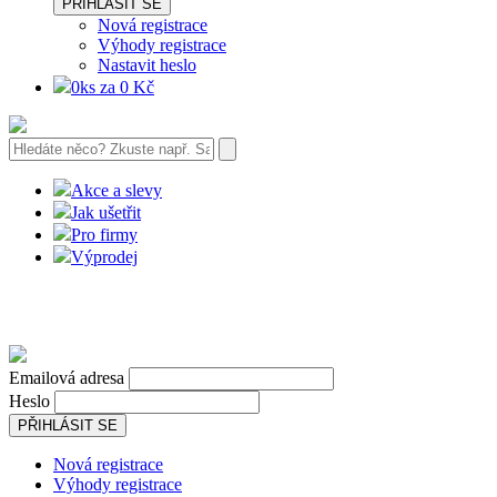
PŘIHLÁSIT SE
Nová registrace
Výhody registrace
Nastavit heslo
0ks za 0 Kč
Akce a slevy
Jak ušetřit
Pro firmy
Výprodej
Emailová adresa
Heslo
PŘIHLÁSIT SE
Nová registrace
Výhody registrace