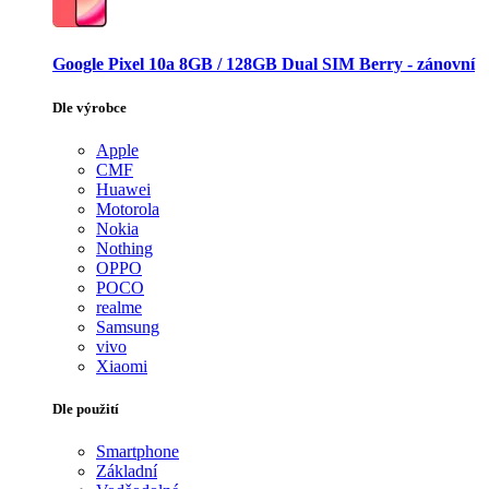
Google Pixel 10a 8GB / 128GB Dual SIM Berry - zánovní
Dle výrobce
Apple
CMF
Huawei
Motorola
Nokia
Nothing
OPPO
POCO
realme
Samsung
vivo
Xiaomi
Dle použití
Smartphone
Základní