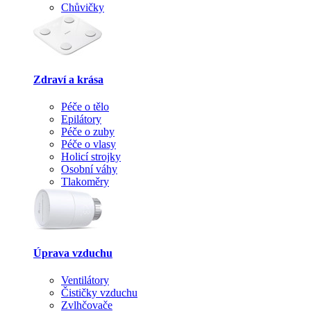
Chůvičky
Zdraví a krása
Péče o tělo
Epilátory
Péče o zuby
Péče o vlasy
Holicí strojky
Osobní váhy
Tlakoměry
Úprava vzduchu
Ventilátory
Čističky vzduchu
Zvlhčovače