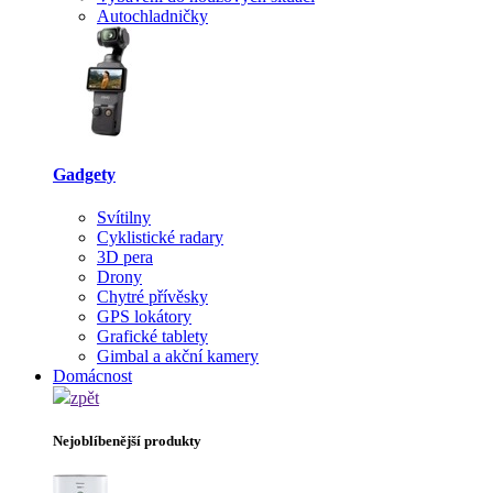
Autochladničky
Gadgety
Svítilny
Cyklistické radary
3D pera
Drony
Chytré přívěsky
GPS lokátory
Grafické tablety
Gimbal a akční kamery
Domácnost
zpět
Nejoblíbenější produkty