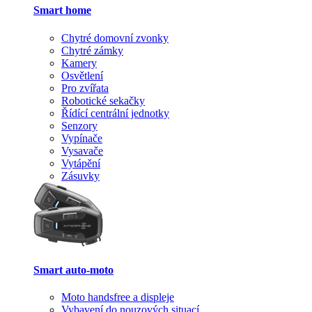
Smart home
Chytré domovní zvonky
Chytré zámky
Kamery
Osvětlení
Pro zvířata
Robotické sekačky
Řídící centrální jednotky
Senzory
Vypínače
Vysavače
Vytápění
Zásuvky
Smart auto-moto
Moto handsfree a displeje
Vybavení do nouzových situací