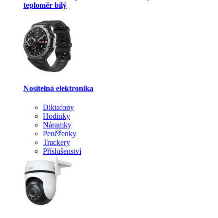
teploměr bílý
Nositelná elektronika
Diktafony
Hodinky
Náramky
Peněženky
Trackery
Příslušenství