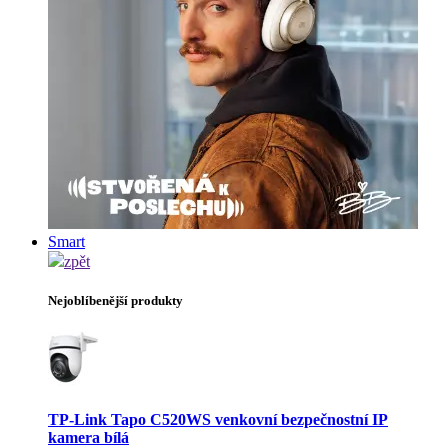
Smart
zpět
Nejoblíbenější produkty
TP-Link Tapo C520WS venkovní bezpečnostní IP
kamera bílá