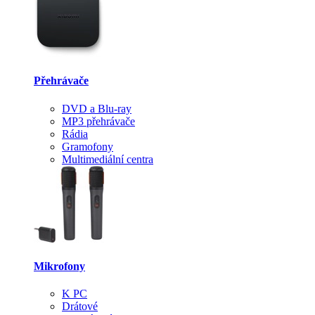
Přehrávače
DVD a Blu-ray
MP3 přehrávače
Rádia
Gramofony
Multimediální centra
Mikrofony
K PC
Drátové