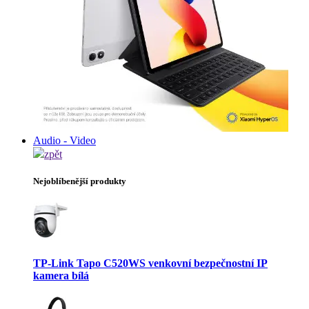
Audio - Video
zpět
Nejoblíbenější produkty
TP-Link Tapo C520WS venkovní bezpečnostní IP
kamera bílá