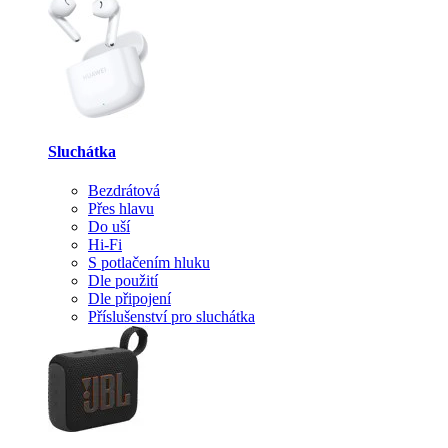
Sluchátka
Bezdrátová
Přes hlavu
Do uší
Hi-Fi
S potlačením hluku
Dle použití
Dle připojení
Příslušenství pro sluchátka