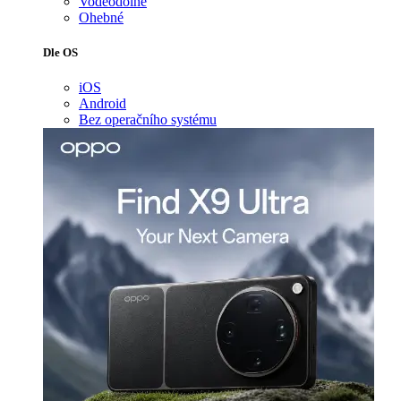
Voděodolné
Ohebné
Dle OS
iOS
Android
Bez operačního systému