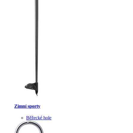
Zimní sporty
Běžecké hole