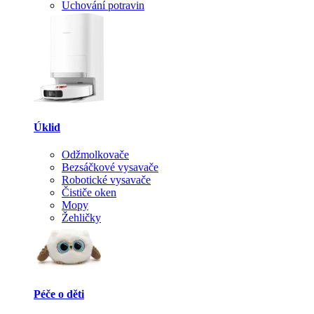
Uchování potravin
Úklid
Odžmolkovače
Bezsáčkové vysavače
Robotické vysavače
Čističe oken
Mopy
Žehličky
Péče o děti