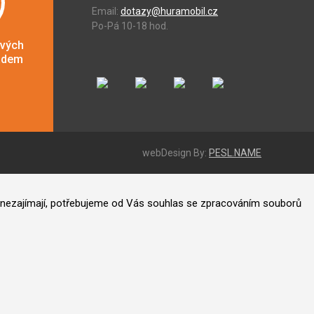
Email:
dotazy@huramobil.cz
Po-Pá 10-18 hod.
ových
adem
webDesign By:
PESL.NAME
ás nezajímají, potřebujeme od Vás souhlas se zpracováním souborů