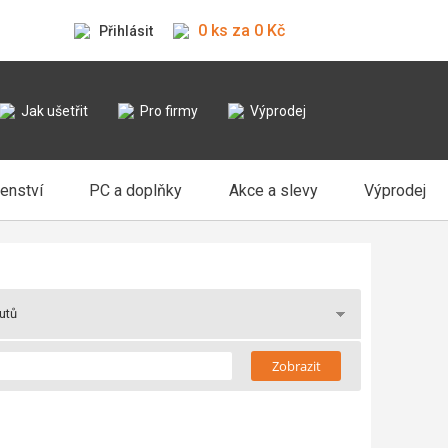
0 ks za 0 Kč
Přihlásit
Jak ušetřit
Pro firmy
Výprodej
šenství
PC a doplňky
Akce a slevy
Výprodej
butů