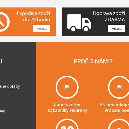
I
PROČ S NÁMI?
dané dotazy
Jsme ověření
Při nespokoje
zákazníky Heuréky
vrácení pe
uce