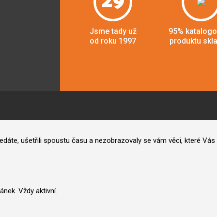
29
Jsme tady už
95% katalog
od roku 1997
produktu skl
hledáte, ušetřili spoustu času a nezobrazovaly se vám věci, které V
nek. Vždy aktivní.