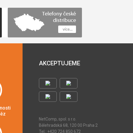
AKCEPTUJEME
nosti
něz
NetComp, spol. s r.o.
Bělehradská 68, 120 00 Praha 2
Tel.: +420 724 850 672