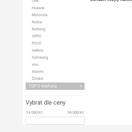
CMF
Huawei
Motorola
Nokia
Nothing
OPPO
POCO
realme
Samsung
vivo
Xiaomi
Čínské
TOP 5 telefonů
Vybrat dle ceny
24 000 Kč
36 000 Kč