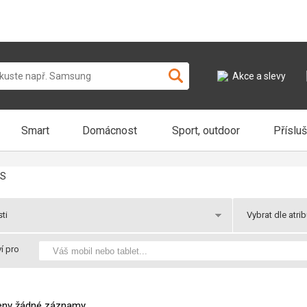
Akce a slevy
Smart
Domácnost
Sport, outdoor
Příslu
S
ti
Vybrat dle atri
y
Novinky
í pro
Skladem
 k odběru
Praha 2 v útery k odběru
Akce
 Vás
Balíkem ve středu u Vás
Dárek
zeny žádné záznamy