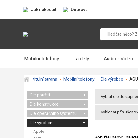
Jak nakoupit
Doprava
Mobilní telefony
Tablety
Audio - Video
titulní strana
Mobilní telefony
Dle výrobce
ASU
Dle použití
Vybrat dle dostupnos
Dle konstrukce
Všechny produkt
Vyhledat příslušenstv
Dle operačního systému
Praha 2 v pondělí
Balíkem v útery u
Dle výrobce
Apple
Bohužel nebyly nale