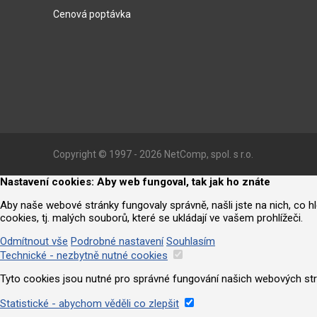
Cenová poptávka
Copyright © 1997 - 2026 NetComp, spol. s r.o.
Nastavení cookies: Aby web fungoval, tak jak ho znáte
Aby naše webové stránky fungovaly správně, našli jste na nich, co 
cookies, tj. malých souborů, které se ukládají ve vašem prohlížeči.
Odmítnout vše
Podrobné nastavení
Souhlasím
Technické - nezbytně nutné cookies
Tyto cookies jsou nutné pro správné fungování našich webových strá
Statistické - abychom věděli co zlepšit