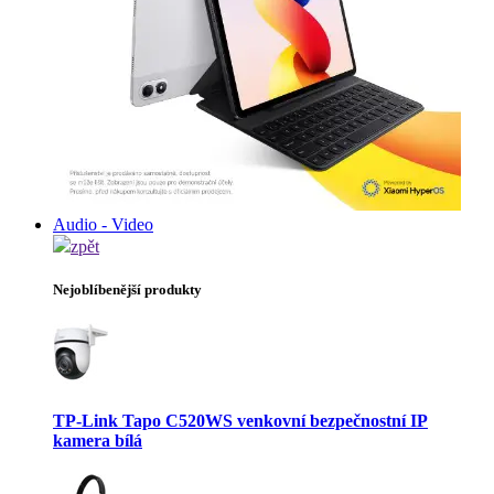
Audio - Video
zpět
Nejoblíbenější produkty
TP-Link Tapo C520WS venkovní bezpečnostní IP
kamera bílá