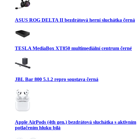
ASUS ROG DELTA II bezdrátová herní sluchátka černá
TESLA MediaBox XT850 multimediální centrum černé
JBL Bar 800 5.1.2 repro soustava černá
Apple AirPods (4th gen.) bezdrátová sluchátka s aktivním
potlačením hluku bílá