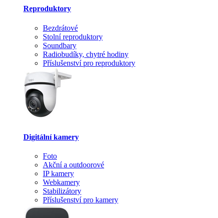
Reproduktory
Bezdrátové
Stolní reproduktory
Soundbary
Radiobudíky, chytré hodiny
Příslušenství pro reproduktory
Digitální kamery
Foto
Akční a outdoorové
IP kamery
Webkamery
Stabilizátory
Příslušenství pro kamery