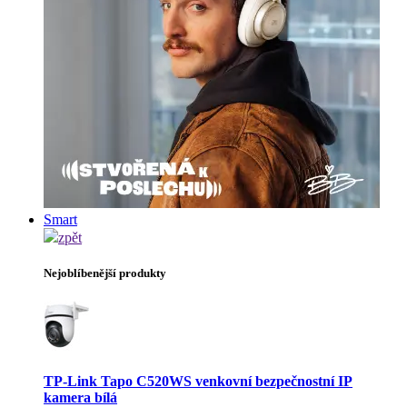
Smart
zpět
Nejoblíbenější produkty
TP-Link Tapo C520WS venkovní bezpečnostní IP
kamera bílá