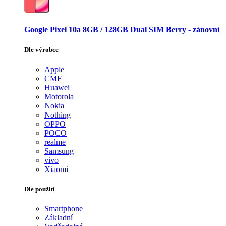
Google Pixel 10a 8GB / 128GB Dual SIM Berry - zánovní
Dle výrobce
Apple
CMF
Huawei
Motorola
Nokia
Nothing
OPPO
POCO
realme
Samsung
vivo
Xiaomi
Dle použití
Smartphone
Základní