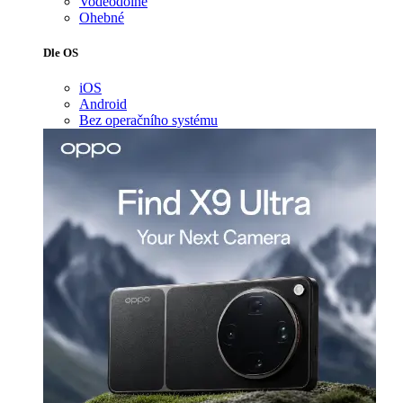
Voděodolné
Ohebné
Dle OS
iOS
Android
Bez operačního systému