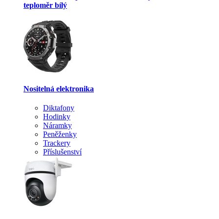
teploměr bílý
Nositelná elektronika
Diktafony
Hodinky
Náramky
Peněženky
Trackery
Příslušenství