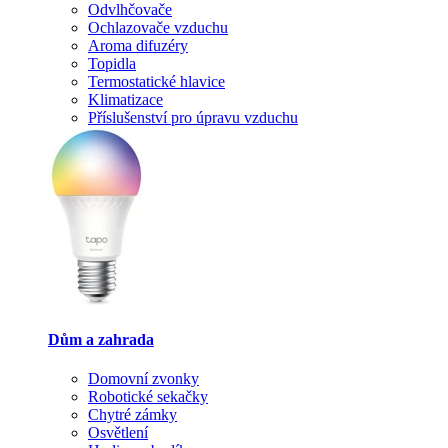
Odvlhčovače
Ochlazovače vzduchu
Aroma difuzéry
Topidla
Termostatické hlavice
Klimatizace
Příslušenství pro úpravu vzduchu
Dům a zahrada
Domovní zvonky
Robotické sekačky
Chytré zámky
Osvětlení