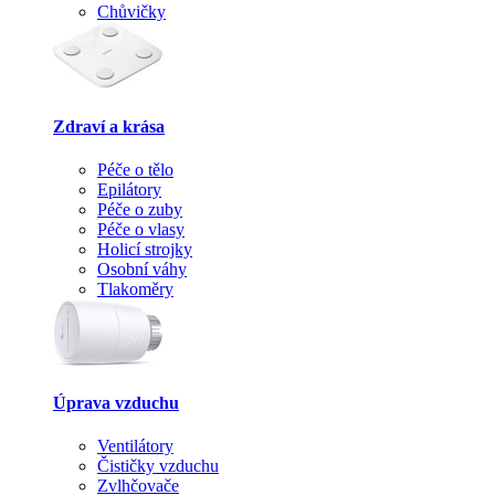
Chůvičky
Zdraví a krása
Péče o tělo
Epilátory
Péče o zuby
Péče o vlasy
Holicí strojky
Osobní váhy
Tlakoměry
Úprava vzduchu
Ventilátory
Čističky vzduchu
Zvlhčovače