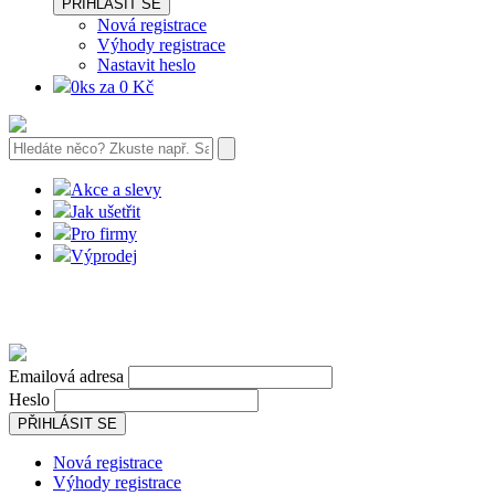
PŘIHLÁSIT SE
Nová registrace
Výhody registrace
Nastavit heslo
0ks za 0 Kč
Akce a slevy
Jak ušetřit
Pro firmy
Výprodej
Emailová adresa
Heslo
PŘIHLÁSIT SE
Nová registrace
Výhody registrace