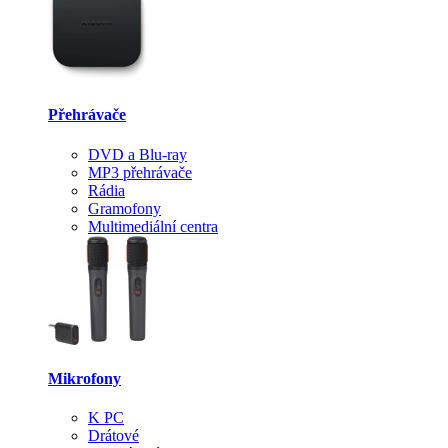
Přehrávače
DVD a Blu-ray
MP3 přehrávače
Rádia
Gramofony
Multimediální centra
Mikrofony
K PC
Drátové