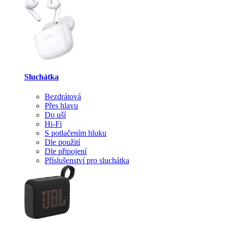
Sluchátka
Bezdrátová
Přes hlavu
Do uší
Hi-Fi
S potlačením hluku
Dle použití
Dle připojení
Příslušenství pro sluchátka