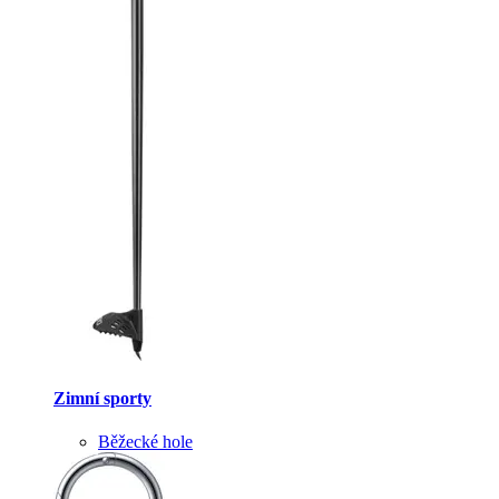
Zimní sporty
Běžecké hole