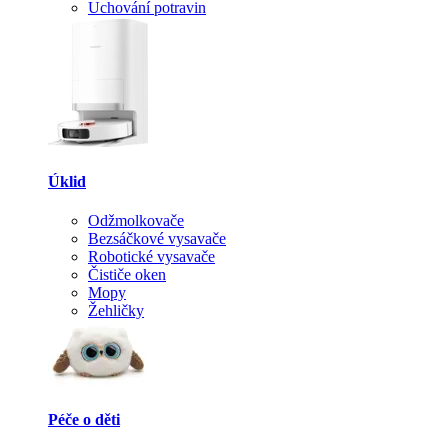
Uchování potravin
Úklid
Odžmolkovače
Bezsáčkové vysavače
Robotické vysavače
Čističe oken
Mopy
Žehličky
Péče o děti