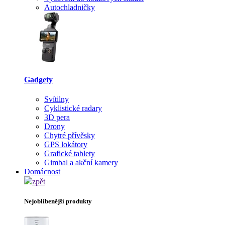
Autochladničky
Gadgety
Svítilny
Cyklistické radary
3D pera
Drony
Chytré přívěsky
GPS lokátory
Grafické tablety
Gimbal a akční kamery
Domácnost
zpět
Nejoblíbenější produkty