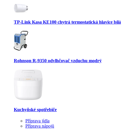
TP-Link Kasa KE100 chytrá termostatická hlavice bílá
Rohnson R-9350 odvlhčovač vzduchu modrý
Kuchyňské spotřebiče
Příprava jídla
Příprava nápojů