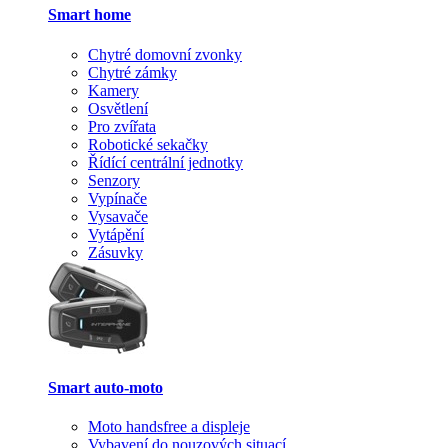
Smart home
Chytré domovní zvonky
Chytré zámky
Kamery
Osvětlení
Pro zvířata
Robotické sekačky
Řídící centrální jednotky
Senzory
Vypínače
Vysavače
Vytápění
Zásuvky
Smart auto-moto
Moto handsfree a displeje
Vybavení do nouzových situací