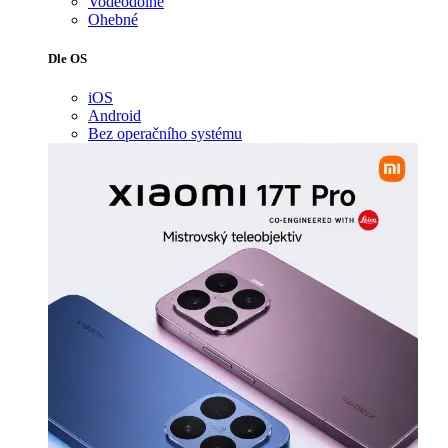
Voděodolné
Ohebné
Dle OS
iOS
Android
Bez operačního systému