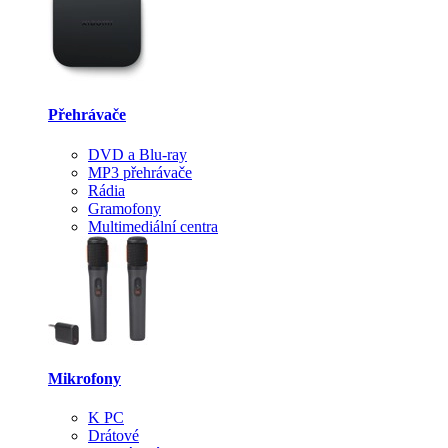
Přehrávače
DVD a Blu-ray
MP3 přehrávače
Rádia
Gramofony
Multimediální centra
Mikrofony
K PC
Drátové