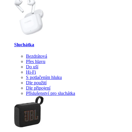
Sluchátka
Bezdrátová
Přes hlavu
Do uší
Hi-Fi
S potlačením hluku
Dle použití
Dle připojení
Příslušenství pro sluchátka