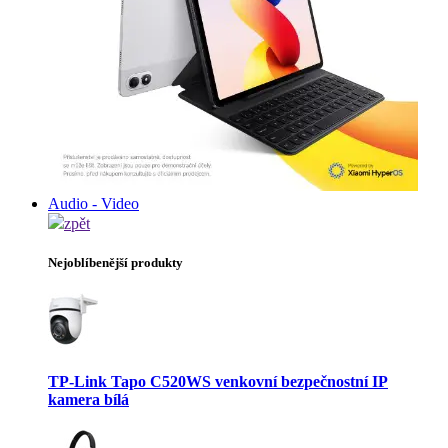
Audio - Video
zpět
Nejoblíbenější produkty
TP-Link Tapo C520WS venkovní bezpečnostní IP
kamera bílá