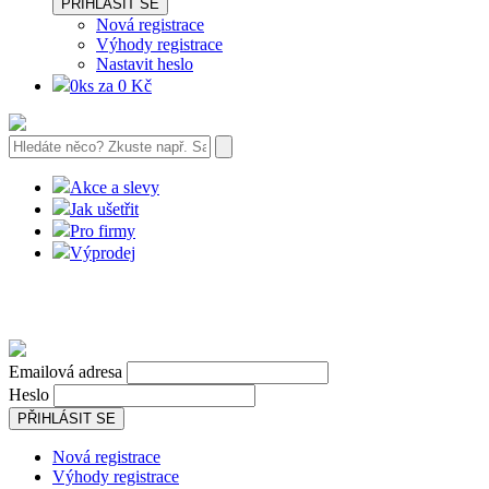
PŘIHLÁSIT SE
Nová registrace
Výhody registrace
Nastavit heslo
0ks za 0 Kč
Akce a slevy
Jak ušetřit
Pro firmy
Výprodej
Emailová adresa
Heslo
PŘIHLÁSIT SE
Nová registrace
Výhody registrace