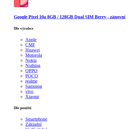
Google Pixel 10a 8GB / 128GB Dual SIM Berry - zánovní
Dle výrobce
Apple
CMF
Huawei
Motorola
Nokia
Nothing
OPPO
POCO
realme
Samsung
vivo
Xiaomi
Dle použití
Smartphone
Základní