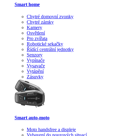
Smart home
Chytré domovní zvonky
Chytré zámky
Kamery
Osvětlení
Pro zvířata
Robotické sekačky
Řídící centrální jednotky
Senzory
Vypínače
Vysavače
Vytápění
Zásuvky
Smart auto-moto
Moto handsfree a displeje
Vybavení do nouzových situací