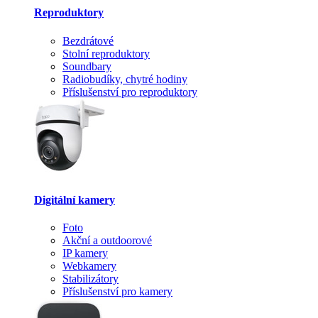
Reproduktory
Bezdrátové
Stolní reproduktory
Soundbary
Radiobudíky, chytré hodiny
Příslušenství pro reproduktory
Digitální kamery
Foto
Akční a outdoorové
IP kamery
Webkamery
Stabilizátory
Příslušenství pro kamery