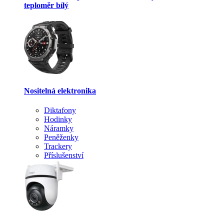
teploměr bílý
Nositelná elektronika
Diktafony
Hodinky
Náramky
Peněženky
Trackery
Příslušenství