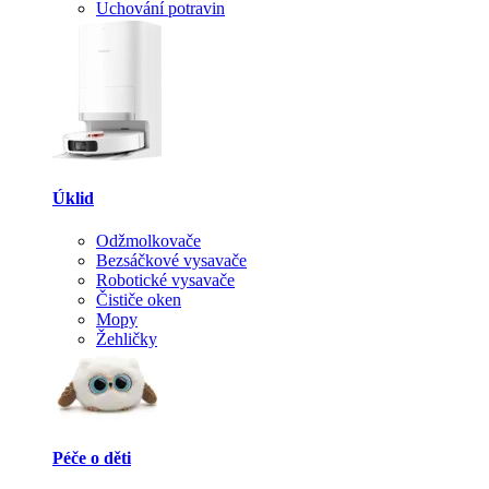
Uchování potravin
Úklid
Odžmolkovače
Bezsáčkové vysavače
Robotické vysavače
Čističe oken
Mopy
Žehličky
Péče o děti