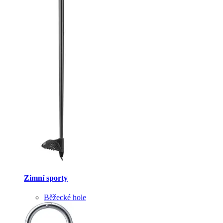
Zimní sporty
Běžecké hole