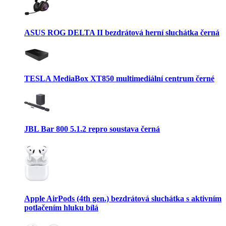
ASUS ROG DELTA II bezdrátová herní sluchátka černá
TESLA MediaBox XT850 multimediální centrum černé
JBL Bar 800 5.1.2 repro soustava černá
Apple AirPods (4th gen.) bezdrátová sluchátka s aktivním
potlačením hluku bílá