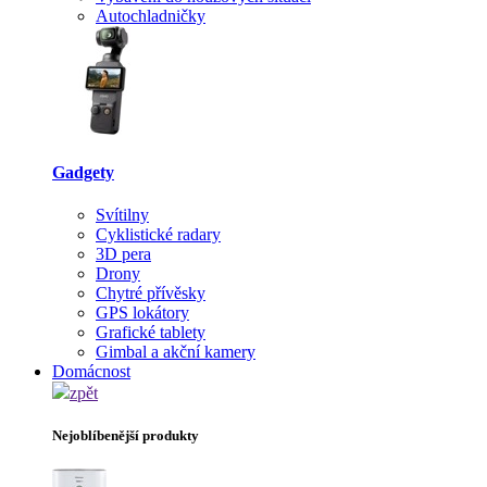
Autochladničky
Gadgety
Svítilny
Cyklistické radary
3D pera
Drony
Chytré přívěsky
GPS lokátory
Grafické tablety
Gimbal a akční kamery
Domácnost
zpět
Nejoblíbenější produkty