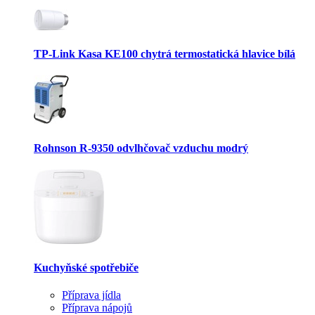
TP-Link Kasa KE100 chytrá termostatická hlavice bílá
Rohnson R-9350 odvlhčovač vzduchu modrý
Kuchyňské spotřebiče
Příprava jídla
Příprava nápojů