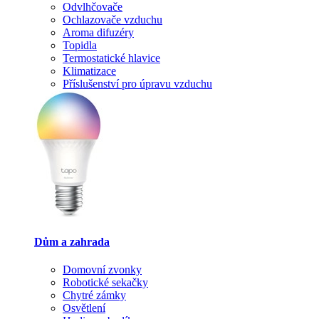
Odvlhčovače
Ochlazovače vzduchu
Aroma difuzéry
Topidla
Termostatické hlavice
Klimatizace
Příslušenství pro úpravu vzduchu
Dům a zahrada
Domovní zvonky
Robotické sekačky
Chytré zámky
Osvětlení