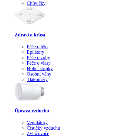
Chůvičky
Zdraví a krása
Péče o tělo
Epilátory
Péče o zuby
Péče o vlasy
Holicí strojky
Osobní váhy
Tlakoměry
Úprava vzduchu
Ventilátory
Čističky vzduchu
Zvlhčovače