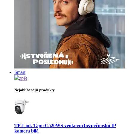
Smart
zpět
Nejoblíbenější produkty
TP-Link Tapo C520WS venkovní bezpečnostní IP
kamera bílá