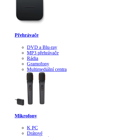
Přehrávače
DVD a Blu-ray
MP3 přehrávače
Rádia
Gramofony
Multimediální centra
Mikrofony
K PC
Drátové