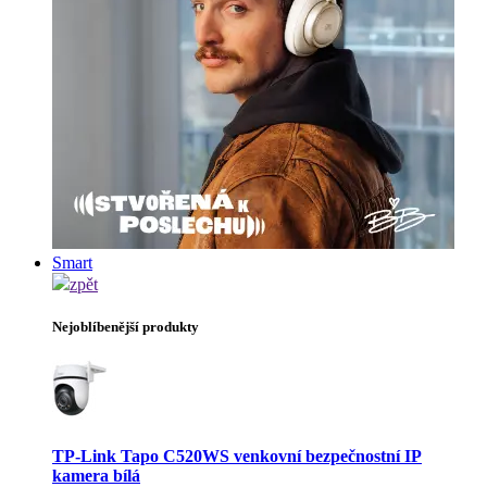
Smart
zpět
Nejoblíbenější produkty
TP-Link Tapo C520WS venkovní bezpečnostní IP
kamera bílá