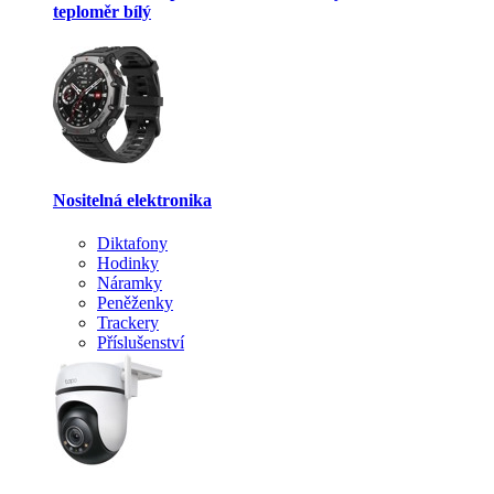
teploměr bílý
Nositelná elektronika
Diktafony
Hodinky
Náramky
Peněženky
Trackery
Příslušenství