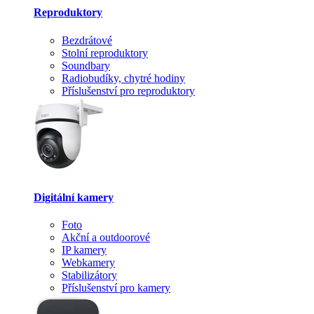
Reproduktory
Bezdrátové
Stolní reproduktory
Soundbary
Radiobudíky, chytré hodiny
Příslušenství pro reproduktory
Digitální kamery
Foto
Akční a outdoorové
IP kamery
Webkamery
Stabilizátory
Příslušenství pro kamery