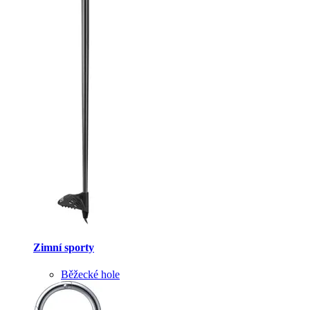
Zimní sporty
Běžecké hole