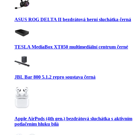
ASUS ROG DELTA II bezdrátová herní sluchátka černá
TESLA MediaBox XT850 multimediální centrum černé
JBL Bar 800 5.1.2 repro soustava černá
Apple AirPods (4th gen.) bezdrátová sluchátka s aktivním
potlačením hluku bílá