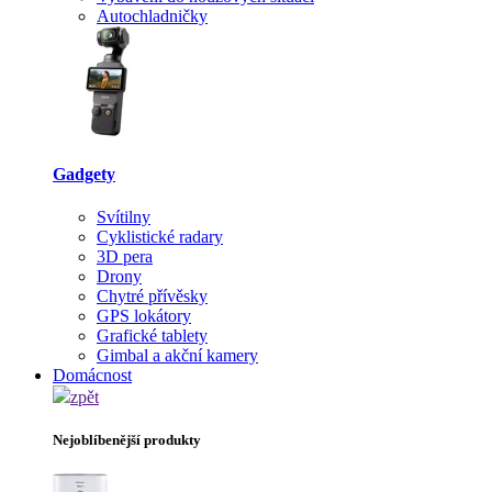
Autochladničky
Gadgety
Svítilny
Cyklistické radary
3D pera
Drony
Chytré přívěsky
GPS lokátory
Grafické tablety
Gimbal a akční kamery
Domácnost
zpět
Nejoblíbenější produkty