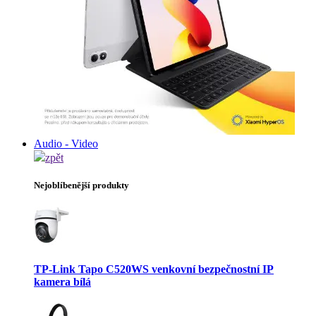
Audio - Video
zpět
Nejoblíbenější produkty
TP-Link Tapo C520WS venkovní bezpečnostní IP
kamera bílá