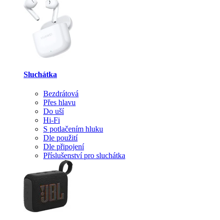
Sluchátka
Bezdrátová
Přes hlavu
Do uší
Hi-Fi
S potlačením hluku
Dle použití
Dle připojení
Příslušenství pro sluchátka