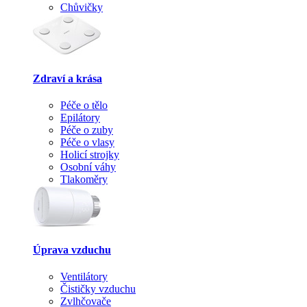
Chůvičky
Zdraví a krása
Péče o tělo
Epilátory
Péče o zuby
Péče o vlasy
Holicí strojky
Osobní váhy
Tlakoměry
Úprava vzduchu
Ventilátory
Čističky vzduchu
Zvlhčovače