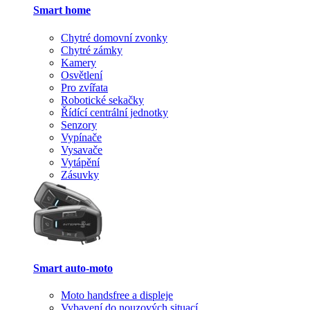
Smart home
Chytré domovní zvonky
Chytré zámky
Kamery
Osvětlení
Pro zvířata
Robotické sekačky
Řídící centrální jednotky
Senzory
Vypínače
Vysavače
Vytápění
Zásuvky
Smart auto-moto
Moto handsfree a displeje
Vybavení do nouzových situací