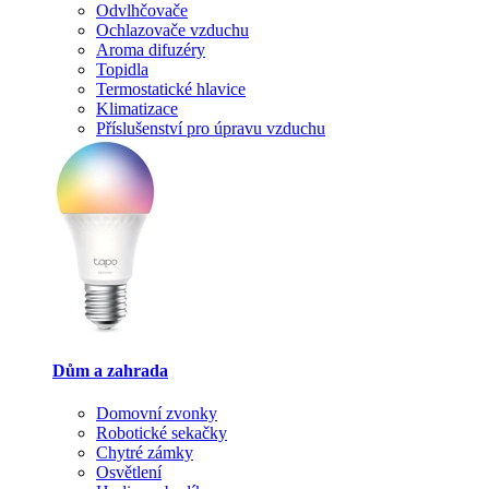
Odvlhčovače
Ochlazovače vzduchu
Aroma difuzéry
Topidla
Termostatické hlavice
Klimatizace
Příslušenství pro úpravu vzduchu
Dům a zahrada
Domovní zvonky
Robotické sekačky
Chytré zámky
Osvětlení