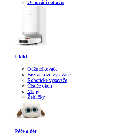
Uchování potravin
Úklid
Odžmolkovače
Bezsáčkové vysavače
Robotické vysavače
Čističe oken
Mopy
Žehličky
Péče o děti