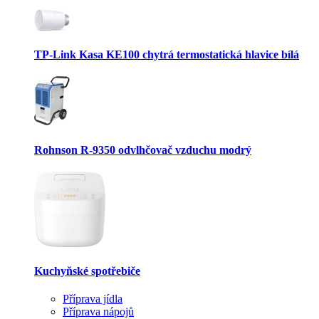
TP-Link Kasa KE100 chytrá termostatická hlavice bílá
Rohnson R-9350 odvlhčovač vzduchu modrý
Kuchyňské spotřebiče
Příprava jídla
Příprava nápojů