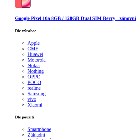
Google Pixel 10a 8GB / 128GB Dual SIM Berry - zánovní
Dle výrobce
Apple
CMF
Huawei
Motorola
Nokia
Nothing
OPPO
POCO
realme
Samsung
vivo
Xiaomi
Dle použití
Smartphone
Základní