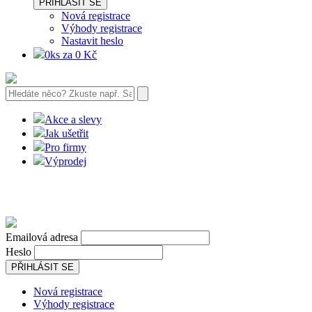
PŘIHLÁSIT SE
Nová registrace
Výhody registrace
Nastavit heslo
0ks za 0 Kč
Akce a slevy
Jak ušetřit
Pro firmy
Výprodej
Emailová adresa
Heslo
PŘIHLÁSIT SE
Nová registrace
Výhody registrace