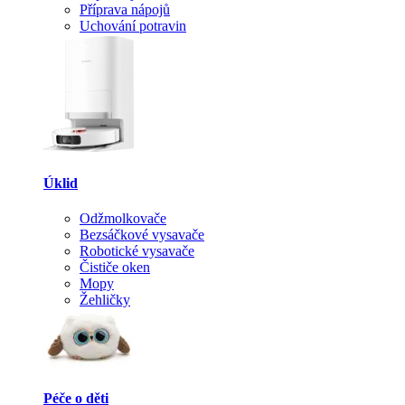
Příprava nápojů
Uchování potravin
Úklid
Odžmolkovače
Bezsáčkové vysavače
Robotické vysavače
Čističe oken
Mopy
Žehličky
Péče o děti