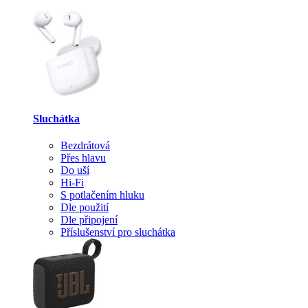
Sluchátka
Bezdrátová
Přes hlavu
Do uší
Hi-Fi
S potlačením hluku
Dle použití
Dle připojení
Příslušenství pro sluchátka