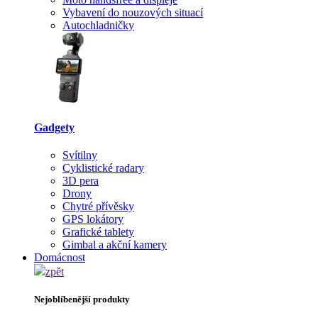
Vybavení do nouzových situací
Autochladničky
Gadgety
Svítilny
Cyklistické radary
3D pera
Drony
Chytré přívěsky
GPS lokátory
Grafické tablety
Gimbal a akční kamery
Domácnost
zpět
Nejoblíbenější produkty