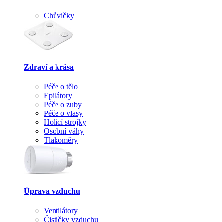
Chůvičky
Zdraví a krása
Péče o tělo
Epilátory
Péče o zuby
Péče o vlasy
Holicí strojky
Osobní váhy
Tlakoměry
Úprava vzduchu
Ventilátory
Čističky vzduchu