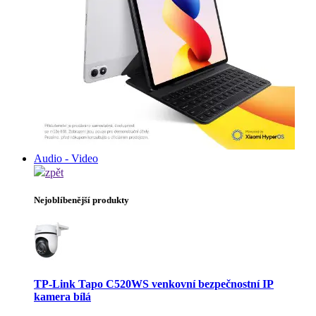
Audio - Video
zpět
Nejoblíbenější produkty
TP-Link Tapo C520WS venkovní bezpečnostní IP
kamera bílá