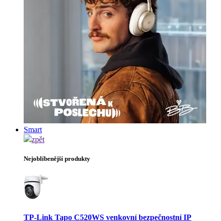
Smart
zpět
Nejoblíbenější produkty
TP-Link Tapo C520WS venkovní bezpečnostní IP