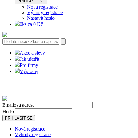
PŘIHLÁSIT SE
Nová registrace
Výhody registrace
Nastavit heslo
0ks za 0 Kč
Akce a slevy
Jak ušetřit
Pro firmy
Výprodej
Emailová adresa
Heslo
PŘIHLÁSIT SE
Nová registrace
Výhody registrace