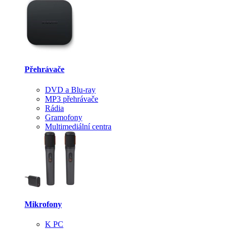
Přehrávače
DVD a Blu-ray
MP3 přehrávače
Rádia
Gramofony
Multimediální centra
Mikrofony
K PC