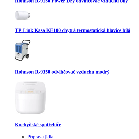
Rohnson R-9150 Power Dry odvlhčovač vzduchu bílý
TP-Link Kasa KE100 chytrá termostatická hlavice bílá
Rohnson R-9350 odvlhčovač vzduchu modrý
Kuchyňské spotřebiče
Příprava jídla