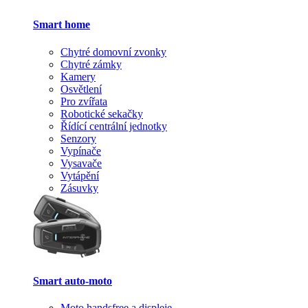
Smart home
Chytré domovní zvonky
Chytré zámky
Kamery
Osvětlení
Pro zvířata
Robotické sekačky
Řídící centrální jednotky
Senzory
Vypínače
Vysavače
Vytápění
Zásuvky
Smart auto-moto
Moto handsfree a displeje