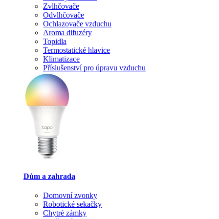
Zvlhčovače
Odvlhčovače
Ochlazovače vzduchu
Aroma difuzéry
Topidla
Termostatické hlavice
Klimatizace
Příslušenství pro úpravu vzduchu
Dům a zahrada
Domovní zvonky
Robotické sekačky
Chytré zámky