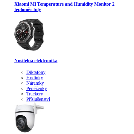
Xiaomi Mi Temperature and Humidity Monitor 2
teploměr bílý
Nositelná elektronika
Diktafony
Hodinky
Náramky
Peněženky
Trackery
Příslušenství