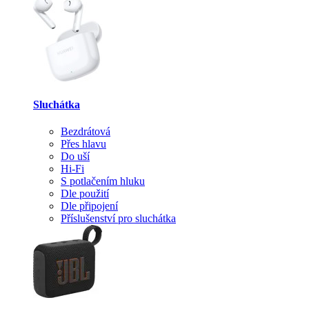
Sluchátka
Bezdrátová
Přes hlavu
Do uší
Hi-Fi
S potlačením hluku
Dle použití
Dle připojení
Příslušenství pro sluchátka