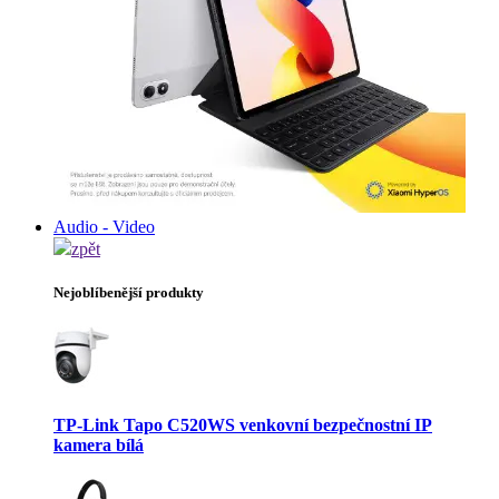
Audio - Video
zpět
Nejoblíbenější produkty
TP-Link Tapo C520WS venkovní bezpečnostní IP
kamera bílá