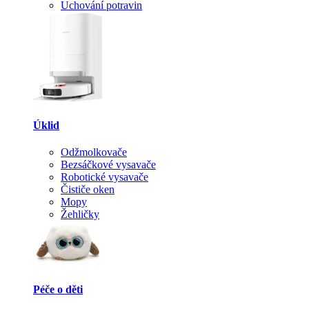
Uchování potravin
Úklid
Odžmolkovače
Bezsáčkové vysavače
Robotické vysavače
Čističe oken
Mopy
Žehličky
Péče o děti