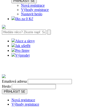
PŘIHLÁSIT SE
Nová registrace
Výhody registrace
Nastavit heslo
0ks za 0 Kč
Akce a slevy
Jak ušetřit
Pro firmy
Výprodej
Emailová adresa
Heslo
PŘIHLÁSIT SE
Nová registrace
Výhody registrace