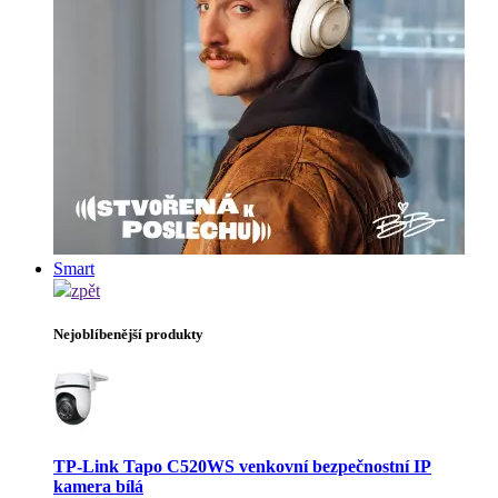
Smart
zpět
Nejoblíbenější produkty
TP-Link Tapo C520WS venkovní bezpečnostní IP
kamera bílá