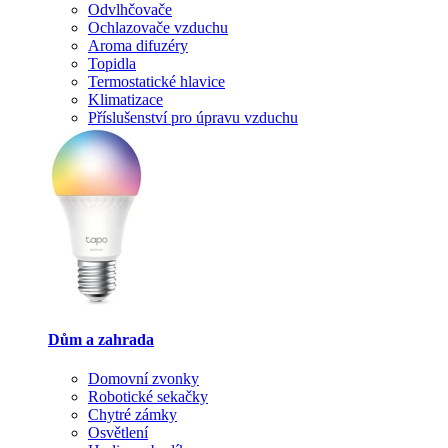
Odvlhčovače
Ochlazovače vzduchu
Aroma difuzéry
Topidla
Termostatické hlavice
Klimatizace
Příslušenství pro úpravu vzduchu
Dům a zahrada
Domovní zvonky
Robotické sekačky
Chytré zámky
Osvětlení