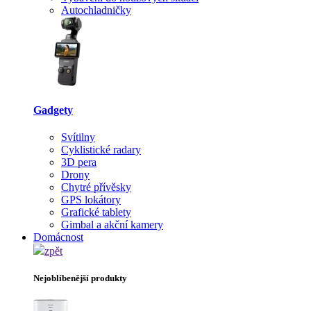
Autochladničky
Gadgety
Svítilny
Cyklistické radary
3D pera
Drony
Chytré přívěsky
GPS lokátory
Grafické tablety
Gimbal a akční kamery
Domácnost
zpět
Nejoblíbenější produkty