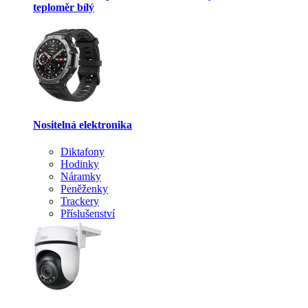
teploměr bílý
Nositelná elektronika
Diktafony
Hodinky
Náramky
Peněženky
Trackery
Příslušenství