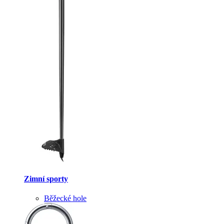
Zimní sporty
Běžecké hole