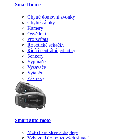
Smart home
Chytré domovní zvonky
Chytré zámky
Kamery
Osvětlení
Pro zvířata
Robotické sekačky
Řídící centrální jednotky
Senzory
Vypínače
Vysavače
Vytápění
Zásuvky
Smart auto-moto
Moto handsfree a displeje
Vybavení do nouzových situací