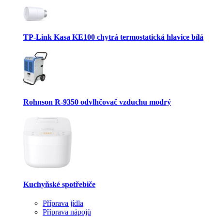
TP-Link Kasa KE100 chytrá termostatická hlavice bílá
Rohnson R-9350 odvlhčovač vzduchu modrý
Kuchyňské spotřebiče
Příprava jídla
Příprava nápojů