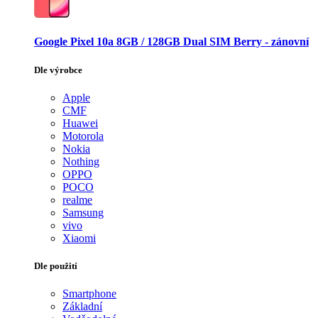
Google Pixel 10a 8GB / 128GB Dual SIM Berry - zánovní
Dle výrobce
Apple
CMF
Huawei
Motorola
Nokia
Nothing
OPPO
POCO
realme
Samsung
vivo
Xiaomi
Dle použití
Smartphone
Základní