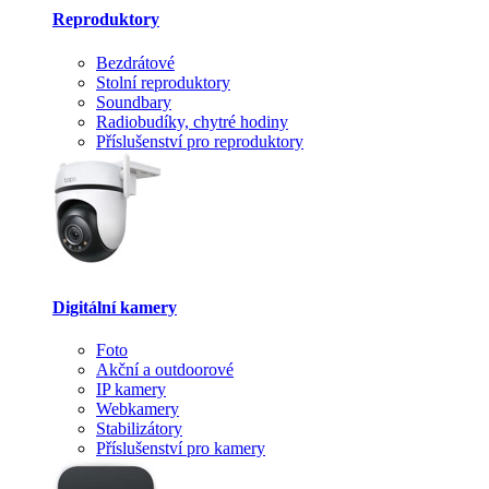
Reproduktory
Bezdrátové
Stolní reproduktory
Soundbary
Radiobudíky, chytré hodiny
Příslušenství pro reproduktory
Digitální kamery
Foto
Akční a outdoorové
IP kamery
Webkamery
Stabilizátory
Příslušenství pro kamery