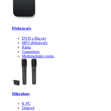
Přehrávače
DVD a Blu-ray
MP3 přehrávače
Rádia
Gramofony
Multimediální centra
Mikrofony
K PC
Drátové