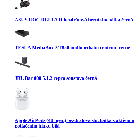
ASUS ROG DELTA II bezdrátová herní sluchátka černá
TESLA MediaBox XT850 multimediální centrum černé
JBL Bar 800 5.1.2 repro soustava černá
Apple AirPods (4th gen.) bezdrátová sluchátka s aktivním
potlačením hluku bílá